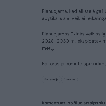
Planuojama, kad aikštelė gali 
apytikslis šiai veiklai reikaling
Planuojamos ūkinės veiklos į
2028–2030 m., eksploatavim
metų.
Baltarusija numato sprendimą 
Baltarusija
Astravas
Komentuoti po šiuo straipsniu