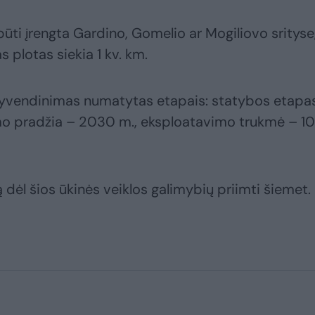
būti įrengta Gardino, Gomelio ar Mogiliovo srityse
as plotas siekia 1 kv. km.
gyvendinimas numatytas etapais: statybos etapa
o pradžia – 2030 m., eksploatavimo trukmė – 1
dėl šios ūkinės veiklos galimybių priimti šiemet.