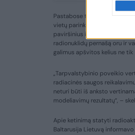
Pastabose taip pat akcentuota
vietų parinkimo kriterijus, įve
paviršinius ir požeminius van
radionuklidų pernašą oru ir van
galimus apšvitos kelius ne ti
„Tarpvalstybinio poveikio vert
radiacinės saugos reikalavimus
neturi būti iš anksto vertinam
modeliavimų rezultatų“, – skel
Apie ketinimą statyti radioakt
Baltarusija Lietuvą informavo 