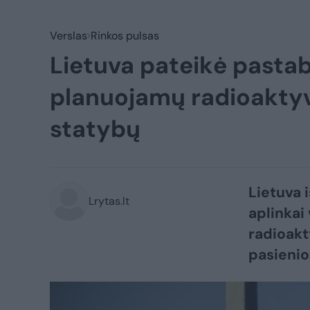
Verslas
Rinkos pulsas
Lietuva pateikė pastab
planuojamų radioaktyvi
statybų
Lietuva 
Lrytas.lt
aplinkai
radioakt
pasienio 