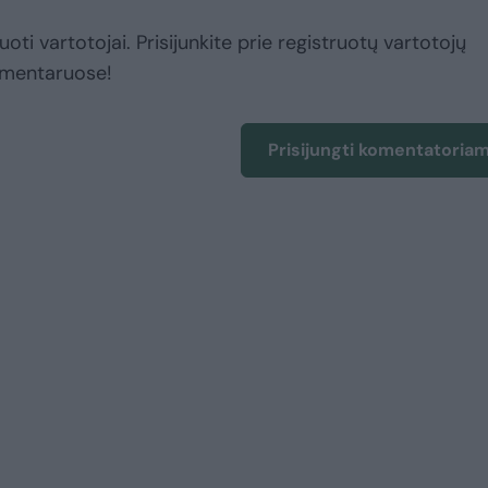
uoti vartotojai. Prisijunkite prie registruotų vartotojų
omentaruose!
Prisijungti komentatoria