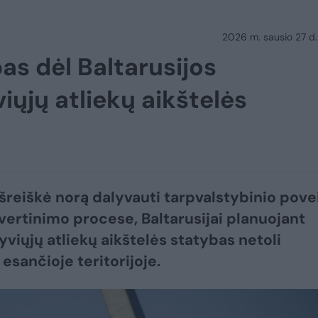
2026 m. sausio 27 d.
as dėl Baltarusijos
ųjų atliekų aikštelės
išreiškė norą dalyvauti tarpvalstybinio pove
 vertinimo procese, Baltarusijai planuojant
yviųjų atliekų aikštelės statybas netoli
esančioje teritorijoje.