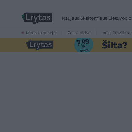
Naujausi
Skaitomiausi
Lietuvos d
Karas Ukrainoje
Žalioji erdvė
Ačiū, Prezident