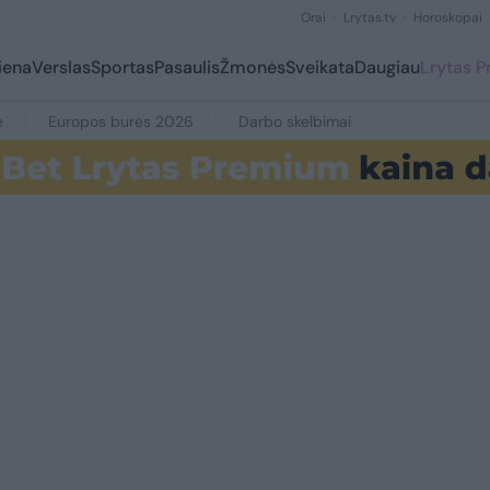
Orai
Lrytas.tv
Horoskopai
iena
Verslas
Sportas
Pasaulis
Žmonės
Sveikata
Daugiau
Lrytas 
e
Europos burės 2026
Darbo skelbimai