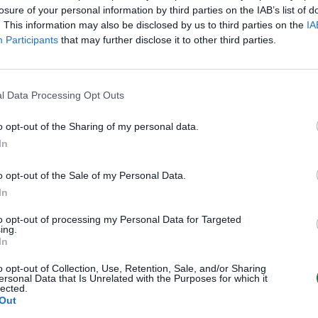
losure of your personal information by third parties on the IAB’s list of
. This information may also be disclosed by us to third parties on the
IA
Participants
that may further disclose it to other third parties.
l Data Processing Opt Outs
o opt-out of the Sharing of my personal data.
In
o opt-out of the Sale of my Personal Data.
In
Baltarusijoje priimtas
Vėl stabdomas
sprendimas statyti
pirmasis Astravo AE
to opt-out of processing my Personal Data for Targeted
trečią Astravo AE
reaktorius: paaiškino,
ing.
In
bloką
kodėl
o opt-out of Collection, Use, Retention, Sale, and/or Sharing
ersonal Data that Is Unrelated with the Purposes for which it
lected.
Out