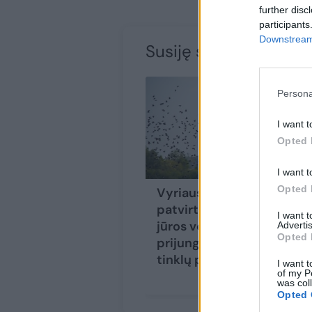
further disc
participants
Downstream 
Susiję straipsniai
Persona
I want t
Opted 
I want t
Opted 
Vyriausybė
patvirtino Baltijos
I want 
jūros vėjo elektrinių
Advertis
Opted 
prijungimo prie
tinklų planą
I want t
of my P
was col
Opted 