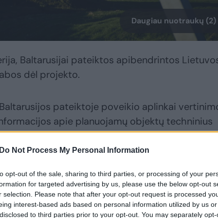
Daugiau nuotraukų (2)
rija, Baltarusijai pateiktos apibendrintos Lietuvo
tabos dėl projekto.
Baltarusijos pateiktoje poveikio aplinkai vertinim
nformacijos apie planuojamų objektų techninius
liekų rūšis, kiekius, jų tvarkymo technologijas bei
mo saugos pagrindimą.
Do Not Process My Personal Information
to opt-out of the sale, sharing to third parties, or processing of your per
uja, jog vertinime būtų visapusiškai nagrinėjamas
formation for targeted advertising by us, please use the below opt-out s
r selection. Please note that after your opt-out request is processed y
jos, avarinių situacijų poveikis aplinkai ir gyven
eing interest-based ads based on personal information utilized by us or
oveikį kaimyninėms valstybėms.
disclosed to third parties prior to your opt-out. You may separately opt-