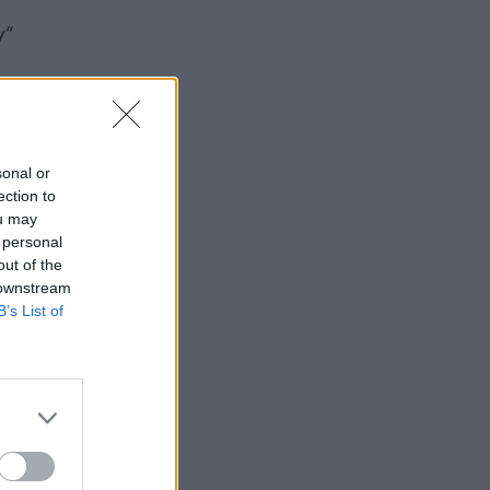
y“
sonal or
ection to
ou may
 personal
out of the
 downstream
B’s List of