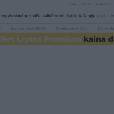
Orai
Lrytas.tv
Horoskopai
iena
Verslas
Sportas
Pasaulis
Žmonės
Sveikata
Daugiau
Lrytas 
e
Europos burės 2026
Gyvenu, ne skrolinu
Darbo ske