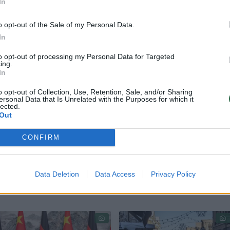
In
o opt-out of the Sale of my Personal Data.
In
to opt-out of processing my Personal Data for Targeted
ing.
In
o opt-out of Collection, Use, Retention, Sale, and/or Sharing
ersonal Data that Is Unrelated with the Purposes for which it
lected.
koje dažna situacija, o ypač senesni verslai, dirba
Out
enkmetį pasinaudoję valstybės pagalba dėl COVI
CONFIRM
su sunkumais grąžinti senas skolas.
Data Deletion
Data Access
Privacy Policy