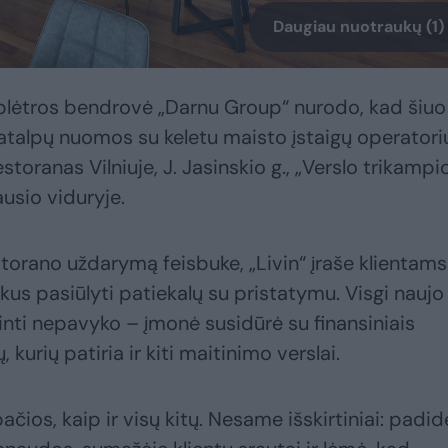
Daugiau nuotraukų (1)
 plėtros bendrovė „Darnu Group“ nurodo, kad šiuo
atalpų nuomos su keletu maisto įstaigų operatori
storanas Vilniuje, J. Jasinskio g., „Verslo trikampi
usio viduryje.
orano uždarymą feisbuke, „Livin“ įraše klientams
ukus pasiūlyti patiekalų su pristatymu. Visgi naujo
inti nepavyko – įmonė susidūrė su finansiniais
 kurių patiria ir kiti maitinimo verslai.
čios, kaip ir visų kitų. Nesame išskirtiniai: padid