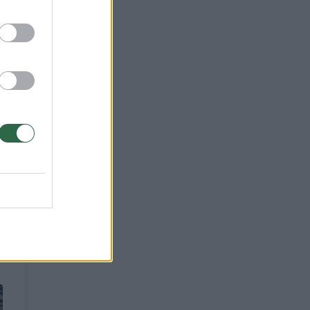
ntys
D-19