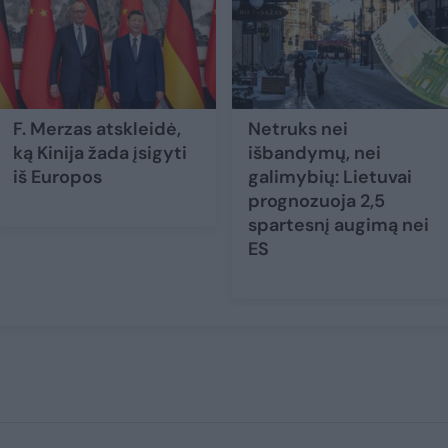
F. Merzas atskleidė,
Netruks nei
ką Kinija žada įsigyti
išbandymų, nei
iš Europos
galimybių: Lietuvai
prognozuoja 2,5
spartesnį augimą nei
ES