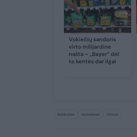
Vokiečių sandoris
virto milijardine
našta – „Bayer“ dėl
to kentės dar ilgai
Bankrotas
restoranas
Vilnius