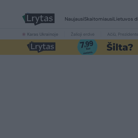
Naujausi
Skaitomiausi
Lietuvos d
Karas Ukrainoje
Žalioji erdvė
Ačiū, Prezident