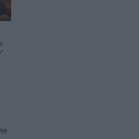
ų.
o“
ėję