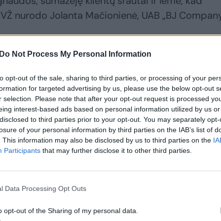
ąnaudos, sumažėję klientų srautai ir lėmė, kad
VŽ nurodo Jolanta Mačionienė, UAB „BJ Compan
Do Not Process My Personal Information
šime pastebi įdomią detalę: jis nei karto to
to opt-out of the sale, sharing to third parties, or processing of your per
formation for targeted advertising by us, please use the below opt-out s
r selection. Please note that after your opt-out request is processed y
eing interest-based ads based on personal information utilized by us or
disclosed to third parties prior to your opt-out. You may separately opt-
losure of your personal information by third parties on the IAB’s list of
. This information may also be disclosed by us to third parties on the
IA
Participants
that may further disclose it to other third parties.
l Data Processing Opt Outs
o opt-out of the Sharing of my personal data.