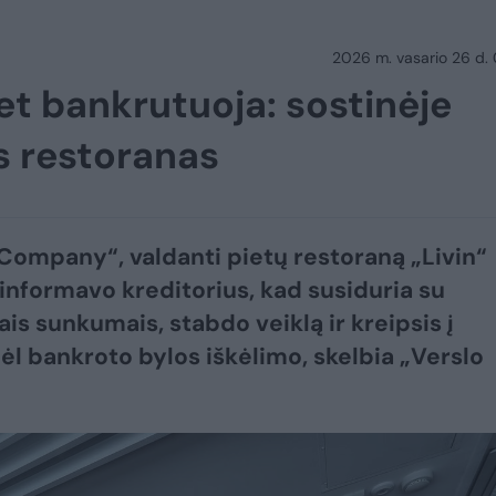
2026 m. vasario 26 d.
et bankrutuoja: sostinėje
s restoranas
Company“, valdanti pietų restoraną „Livin“
, informavo kreditorius, kad susiduria su
ais sunkumais, stabdo veiklą ir kreipsis į
ėl bankroto bylos iškėlimo, skelbia „Verslo