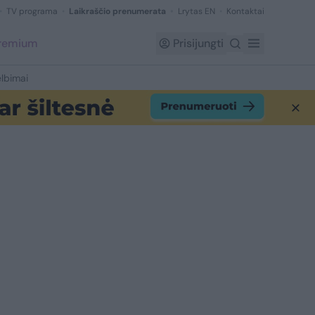
TV programa
Laikraščio prenumerata
Lrytas EN
Kontaktai
Premium
Prisijungti
lbimai