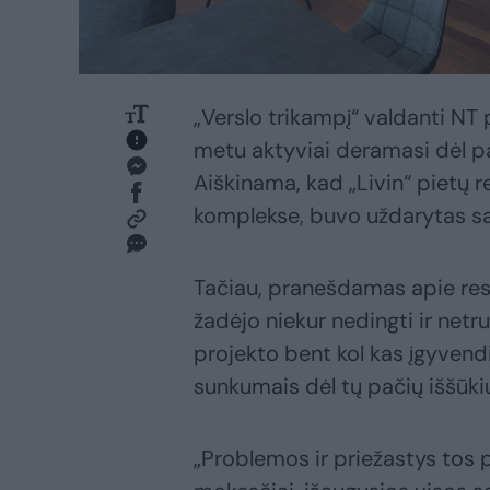
„Verslo trikampį“ valdanti NT
metu aktyviai deramasi dėl p
Aiškinama, kad „Livin“ pietų re
komplekse, buvo uždarytas sa
Tačiau, pranešdamas apie rest
žadėjo niekur nedingti ir netr
projekto bent kol kas įgyvend
sunkumais dėl tų pačių iššūkių,
„Problemos ir priežastys tos pa