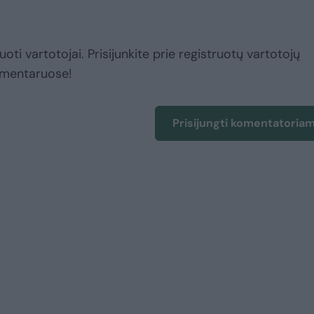
uoti vartotojai. Prisijunkite prie registruotų vartotojų
omentaruose!
Prisijungti komentatoria