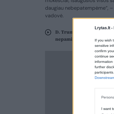
mokesčiai, išaugusios visos s
daugiau nebepatempėme“, – 
vadovė.
Lrytas.lt -
D. Trumpo metiniame prane
nepaminėjo
If you wish 
sensitive in
confirm you
continue se
information 
further disc
participants
Downstream 
Persona
I want t