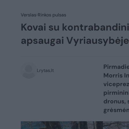
Verslas
Rinkos pulsas
Kovai su kontrabandinia
apsaugai Vyriausybėje
Pirmadie
Lrytas.lt
Morris I
viceprez
pirminin
dronus, 
grėsmėmi