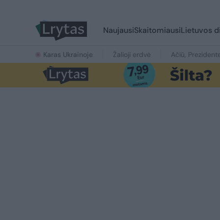
Naujausi
Skaitomiausi
Lietuvos d
Karas Ukrainoje
Žalioji erdvė
Ačiū, Prezident