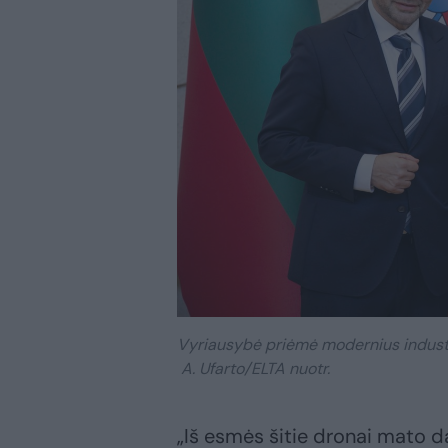
Vyriausybė priėmė modernius industr
A. Ufarto/ELTA nuotr.
„Iš esmės šitie dronai mato da