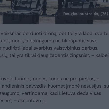
Daugiau nuotraukų (75)
s veiksmas perduoti droną, bet tai yra labai svarb
atant įmonių atsakingumą ne tik rūpintis savo
r nudirbti labai svarbius valstybinius darbus,
kslų, tai yra tikrai daug žadantis žingsnis“, – kalbė
tuvoje turime įmones, kurios ne pro pirštus, o
. Šiandieninis pavyzdis, kuomet įmonė nesusijusi su
s saugumo, vertindama, kad Lietuva deda visas
sne“, – akcentavo ji.