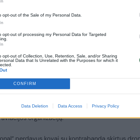
In
(3)
o opt-out of the Sale of my Personal Data.
In
to opt-out of processing my Personal Data for Targeted
ing.
In
na, kad dėl meteorologinių balionų krizės Vyriau
e šalyje paskelbė ekstremaliąją situaciją.
o opt-out of Collection, Use, Retention, Sale, and/or Sharing
ersonal Data that Is Unrelated with the Purposes for which it
lected.
Out
altarusijos keliamo pavojaus pernai spalį, lapkritį
CONFIRM
 ir Vilniaus oro uosto veikla.
Data Deletion
Data Access
Privacy Policy
teorologinių balionų iš Baltarusijos antplūdžių
 aviacijos organizaciją.
tional“ perdavus kovai su kontrabanda skirtus dro