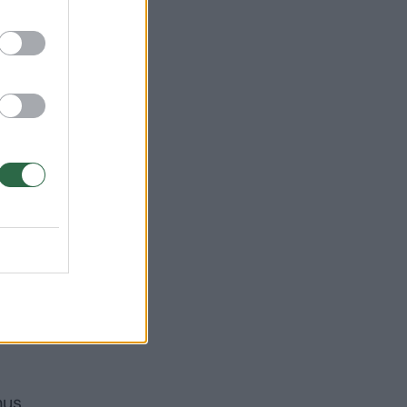
sybė
 ir
nus,