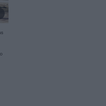
us
jo