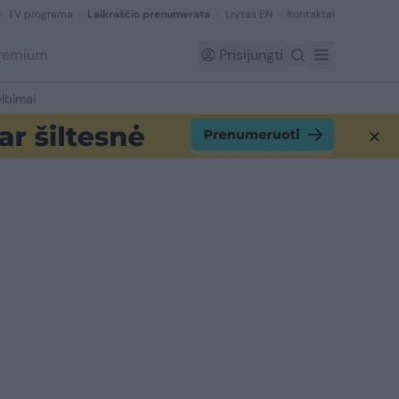
TV programa
Laikraščio prenumerata
Lrytas EN
Kontaktai
Premium
Prisijungti
lbimai