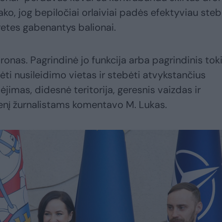
o, jog bepiločiai orlaiviai padės efektyviau stebė
aretes gabenantys balionai.
onas. Pagrindinė jo funkcija arba pagrindinis tok
i nusileidimo vietas ir stebėti atvykstančius
ėjimas, didesnė teritorija, geresnis vaizdas ir
ienį žurnalistams komentavo M. Lukas.