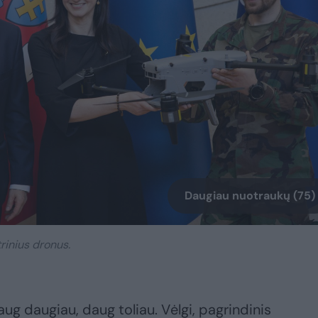
Daugiau nuotraukų (75)
inius dronus.
ug daugiau, daug toliau. Vėlgi, pagrindinis