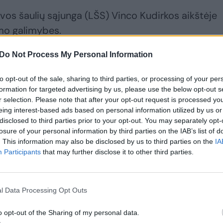
vos šaulių sąjunga (LŠS) Vinco Kudirkos aikštėje
mo galimybes.
Do Not Process My Personal Information
to opt-out of the sale, sharing to third parties, or processing of your per
formation for targeted advertising by us, please use the below opt-out s
r selection. Please note that after your opt-out request is processed y
eing interest-based ads based on personal information utilized by us or
disclosed to third parties prior to your opt-out. You may separately opt-
losure of your personal information by third parties on the IAB’s list of
. This information may also be disclosed by us to third parties on the
IA
Participants
that may further disclose it to other third parties.
Po ribojimų virš
Vilniaus oro uoste
Vilniaus oro uosto –
teko laikinai stabdyti
l Data Processing Opt Outs
naujausi duomenys:
orlaivių eismą:
paaiškėjo pasekmės
pastebėti
o opt-out of the Sharing of my personal data.
baltarusiški balionai