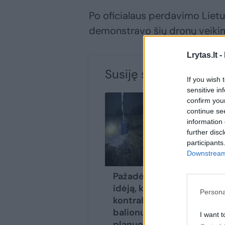
Po oficialaus perdavimo Lietu
demonstravo šių dronų veiki
Lrytas.lt -
Susiję straipsniai
If you wish 
sensitive in
confirm you
continue se
information 
further disc
participants
Downstream 
Pažadėję milijoną už
idėją, kaip numušti
Persona
kontrabandinius
balionus, vasarį
I want t
planuoja testuoti