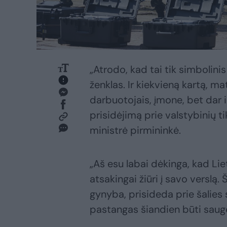
„Atrodo, kad tai tik simbolini
ženklas. Ir kiekvieną kartą, m
darbuotojais, įmone, bet dar i
prisidėjimą prie valstybinių ti
ministrė pirmininkė.
„Aš esu labai dėkinga, kad Lie
atsakingai žiūri į savo verslą
gynyba, prisideda prie šalie
pastangas šiandien būti sauge