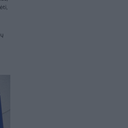
ti,
ių