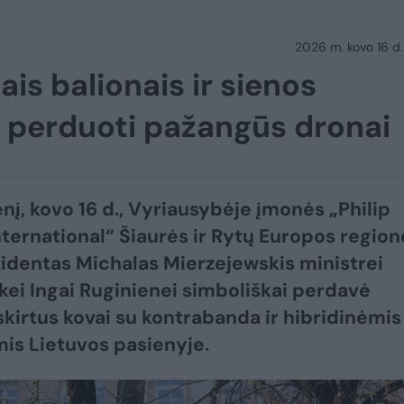
2026 m. kovo 16 d.
is balionais ir sienos
 perduoti pažangūs dronai
nį, kovo 16 d., Vyriausybėje įmonės „Philip
nternational“ Šiaurės ir Rytų Europos region
identas Michalas Mierzejewskis ministrei
kei Ingai Ruginienei simboliškai perdavė
skirtus kovai su kontrabanda ir hibridinėmis
s Lietuvos pasienyje.