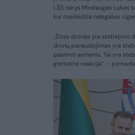
LŠS narys Mindaugas Lukas sak
kur nusileidžia nelegalias cig
„Šitas dronas yra stebėjimo dr
dronų panaudojimas yra stebėt
pasiimti asmenis. Tai yra steb
greitesnė reakcija“, – pirmad