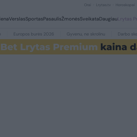
Orai
Lrytas.tv
Horoskopai
iena
Verslas
Sportas
Pasaulis
Žmonės
Sveikata
Daugiau
Lrytas 
e
Europos burės 2026
Gyvenu, ne skrolinu
Darbo ske