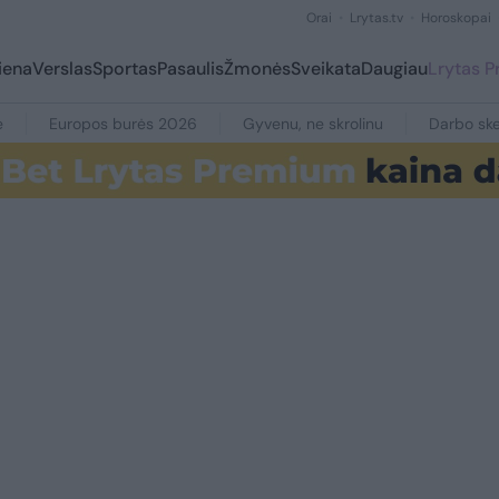
Orai
Lrytas.tv
Horoskopai
iena
Verslas
Sportas
Pasaulis
Žmonės
Sveikata
Daugiau
Lrytas 
e
Europos burės 2026
Gyvenu, ne skrolinu
Darbo ske