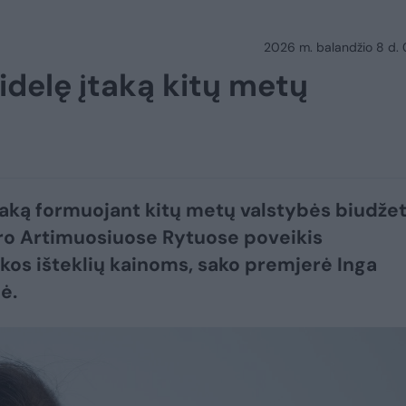
2026 m. balandžio 8 d.
didelę įtaką kitų metų
taką formuojant kitų metų valstybės biudže
ro Artimuosiuose Rytuose poveikis
kos išteklių kainoms, sako premjerė Inga
ė.