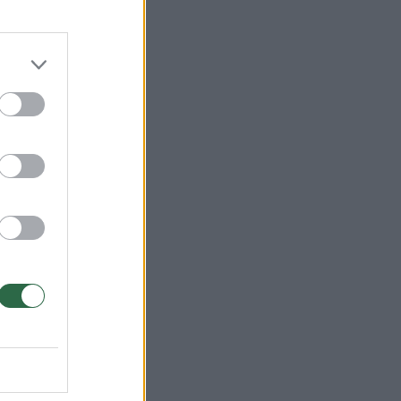
→
Prezidentūra:
Lietuva nejaučia
JAV spaudimo dėl
baltarusiškų trąšų
tranzito
atnaujinimo
(1)