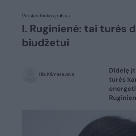
Verslas
Rinkos pulsas
I. Ruginienė: tai turės 
biudžetui
Didelę į
Ūla Klimaševska
turės ka
energeti
Ruginien