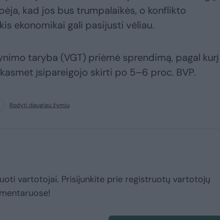
pėja, kad jos bus trumpalaikės, o konflikto
s ekonomikai gali pasijusti vėliau.
gynimo taryba (VGT) priėmė sprendimą, pagal kurį
kasmet įsipareigojo skirti po 5–6 proc. BVP.
Rodyti daugiau žymių
uoti vartotojai. Prisijunkite prie registruotų vartotojų
omentaruose!