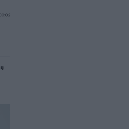
 09:02
tą