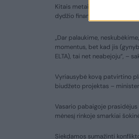
Kitais metais, kaip pabrėžė V
dydžio finansavimą.
„Dar palaukime, neskubėkime, p
momentus, bet kad jis (gynyb
ELTA), tai net neabejoju“, – sak
Vyriausybė kovą patvirtino p
biudžeto projektas – minister
Vasario pabaigoje prasidėjus 
mėnesį rinkoje smarkiai šokinė
Siekdamos sumažinti konflikto