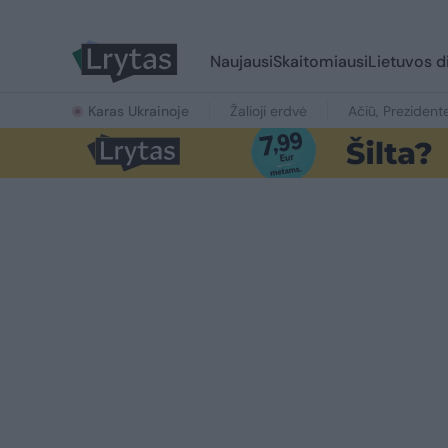
Naujausi
Skaitomiausi
Lietuvos d
Karas Ukrainoje
Žalioji erdvė
Ačiū, Prezident