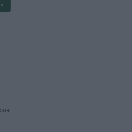
ms
 08:05