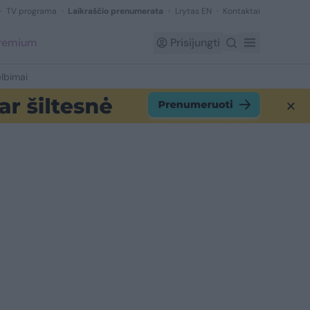
TV programa
Laikraščio prenumerata
Lrytas EN
Kontaktai
Premium
Prisijungti
lbimai