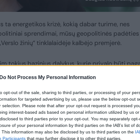
 ta energetikos krizė, kokią dabar turime, nes
opolitiniai sprendimai, mūsų geopolitinės padėties
„Verslo žinių“ tinklalaidėje kalbėjo premjerė.
im tokius bazinius dalykus, kurie privalo būti paga
biudžetą maksimaliai atliepiant gyventojų lūkesč
Do Not Process My Personal Information
ynybos prasme, bet ir socialinis saugumas atliep
“, – tikino I. Ruginienė.
to opt-out of the sale, sharing to third parties, or processing of your per
formation for targeted advertising by us, please use the below opt-out s
r selection. Please note that after your opt-out request is processed y
to apsaugai patvirtintas rekordinis finansavimas
eing interest-based ads based on personal information utilized by us or
disclosed to third parties prior to your opt-out. You may separately opt-
s produkto (BVP) arba 4,79 mlrd. eurų.
losure of your personal information by third parties on the IAB’s list of
. This information may also be disclosed by us to third parties on the
IA
Participants
that may further disclose it to other third parties.