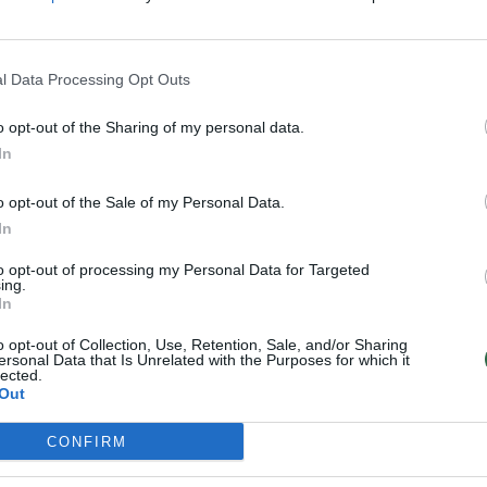
l Data Processing Opt Outs
o opt-out of the Sharing of my personal data.
In
o opt-out of the Sale of my Personal Data.
In
Ministras
Gyventojams ir
neabejoja, kad prie
verslui meta
to opt-out of processing my Personal Data for Targeted
ing.
šio mokesčio dar
gelbėjimosi ratą:
In
grįš: „Daugelis turi
„Degalų krizę būtų
baimę dėl jo“
(1)
galima išspręsti iš
o opt-out of Collection, Use, Retention, Sale, and/or Sharing
ersonal Data that Is Unrelated with the Purposes for which it
karto“
(3)
lected.
Out
CONFIRM