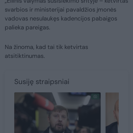
„Eilinis valymas susisiekimo srityje – ketvirtas
svarbios ir ministerijai pavaldžios įmonės
vadovas nesulaukęs kadencijos pabaigos
palieka pareigas.
Na žinoma, kad tai tik ketvirtas
atsitiktinumas.
Susiję straipsniai