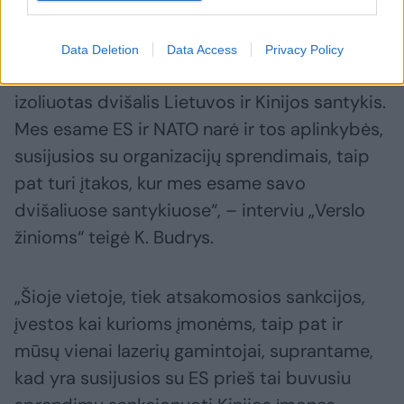
Daugiau nuotraukų (2)
Data Deletion
Data Access
Privacy Policy
„Šis pavyzdys labai gerai parodo, kad tai nėra
izoliuotas dvišalis Lietuvos ir Kinijos santykis.
Mes esame ES ir NATO narė ir tos aplinkybės,
susijusios su organizacijų sprendimais, taip
pat turi įtakos, kur mes esame savo
dvišaliuose santykiuose“, – interviu „Verslo
žinioms“ teigė K. Budrys.
„Šioje vietoje, tiek atsakomosios sankcijos,
įvestos kai kurioms įmonėms, taip pat ir
mūsų vienai lazerių gamintojai, suprantame,
kad yra susijusios su ES prieš tai buvusiu