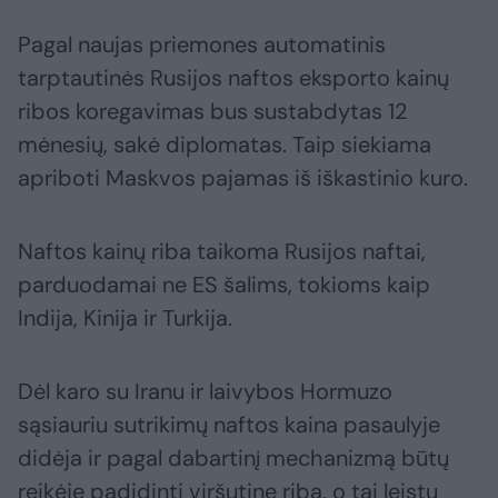
Pagal naujas priemones automatinis
tarptautinės Rusijos naftos eksporto kainų
ribos koregavimas bus sustabdytas 12
mėnesių, sakė diplomatas. Taip siekiama
apriboti Maskvos pajamas iš iškastinio kuro.
Naftos kainų riba taikoma Rusijos naftai,
parduodamai ne ES šalims, tokioms kaip
Indija, Kinija ir Turkija.
Dėl karo su Iranu ir laivybos Hormuzo
sąsiauriu sutrikimų naftos kaina pasaulyje
didėja ir pagal dabartinį mechanizmą būtų
reikėję padidinti viršutinę ribą, o tai leistų