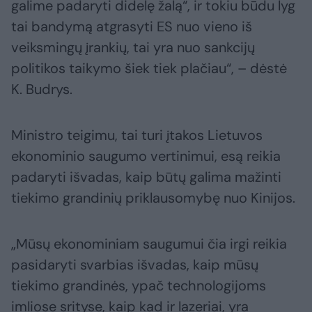
galime padaryti didelę žalą“, ir tokiu būdu lyg
tai bandymą atgrasyti ES nuo vieno iš
veiksmingų įrankių, tai yra nuo sankcijų
politikos taikymo šiek tiek plačiau“, – dėstė
K. Budrys.
Ministro teigimu, tai turi įtakos Lietuvos
ekonominio saugumo vertinimui, esą reikia
padaryti išvadas, kaip būtų galima mažinti
tiekimo grandinių priklausomybę nuo Kinijos.
„Mūsų ekonominiam saugumui čia irgi reikia
pasidaryti svarbias išvadas, kaip mūsų
tiekimo grandinės, ypač technologijoms
imliose srityse, kaip kad ir lazeriai, yra