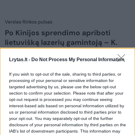
Verslas
Rinkos pulsas
Po Kinijos sprendimo apriboti
lietuvišką lazerių gamintoją – K.
Budrio reakcija
(8)
Lrytas.lt -
Do Not Process My Personal Information
2026 m. rugpjūčio 5 d. 08:39
If you wish to opt-out of the sale, sharing to third parties, or
processing of your personal or sensitive information for
targeted advertising by us, please use the below opt-out
Lrytas.lt
section to confirm your selection. Please note that after your
opt-out request is processed you may continue seeing
Užsienio reikalų ministro Kęstučio Budrio
interest-based ads based on personal information utilized by
us or personal information disclosed to third parties prior to
teigimu, Kinijos sprendimas apriboti
your opt-out. You may separately opt-out of the further
lietuviškų lazerių gamintojos „Ekspla“
disclosure of your personal information by third parties on the
galimybes pirkti kiniškas dvejopos
IAB’s list of downstream participants. This information may