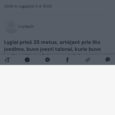
2026 m. rugpjūčio 5 d. 15:08
Lrytas.lt
Lygiai prieš 35 metus, artėjant prie lito
įvedimo, buvo įvesti talonai, kurie buvo
vadinami žvėreliais, nors dažniau –
vagnorkėmis. Pastarasis pavadinimas
susijęs su tuomečio Lietuvos premjero
Gedimino Vagnoriaus pavarde. Nuo tada
mokant atitinkamą sumą vis dar
cirkuliavusiais rubliais reikėdavo sumokėti
ir tiek pat talonų (ypač atsiskaitant už
paklausiausias prekes – tabako gaminius,
pramonines prekes, alkoholį). Nuo 1992