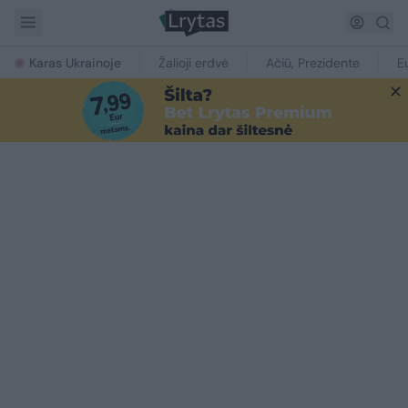
Karas Ukrainoje
Žalioji erdvė
Ačiū, Prezidente
E