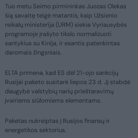
Tuo metu Seimo pirmininkas Juozas Olekas
šią savaitę teigė matantis, kaip Užsienio
reikalų ministerija (URM) siekia Vyriausybės
programoje įrašyto tikslo normalizuoti
santykius su Kinija, ir esantis patenkintas
daromais žingsniais.
ELTA primena, kad ES dėl 21-ojo sankcijų
Rusijai paketo susitarė liepos 23 d. Jį stabdė
daugybė valstybių narių prieštaravimų
įvairiems siūlomiems elementams.
Paketas nukreiptas į Rusijos finansų ir
energetikos sektorius.