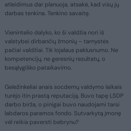
atleidimus dar planuoja, atsakė, kad visų jų
darbas tenkina. Tenkino savaitę.
Vienintelio dalyko, ko ši valdžia nori iš
valstybei dirbančių žmonių – tarnystės
pačiai valdžiai. Tik lojalaus paklusnumo. Ne
kompetencijų, ne geresnių rezultatų, o
besąlygiško pataikavimo.
Geležinkeliai anais socdemų valdymo laikais
turėjo itin prastą reputaciją. Buvo tapę LSDP
darbo birža, o pinigai buvo naudojami tarsi
labdaros paramos fondo. Sutvarkytą įmonę
vėl reikia paversti bebrynu?