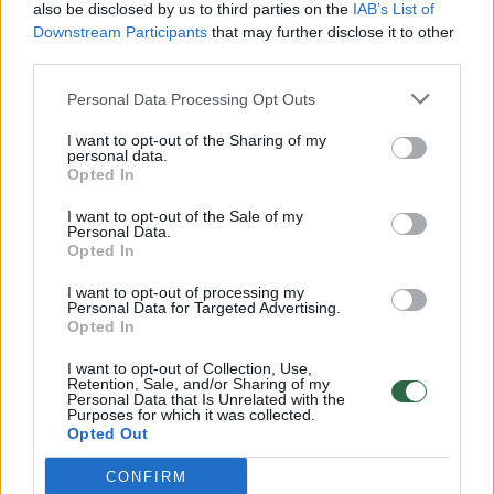
also be disclosed by us to third parties on the
IAB’s List of
paskirties prekes ir technologijas, Lietuvai
Downstream Participants
that may further disclose it to other
siekiant normalizuoti santykius su Pekinu,
third parties.
rodo Europos Sąjungos (ES) sprendimų
Personal Data Processing Opt Outs
įtaką dvišaliams santykiams. Pasak jo,
ekonominio saugumo prasme tai verčia
I want to opt-out of the Sharing of my
personal data.
spręsti, kaip būtų galima mažinti tiekimo
Opted In
grandinių priklausomybę nuo Kinijos.
I want to opt-out of the Sale of my
Personal Data.
Opted In
I want to opt-out of processing my
Personal Data for Targeted Advertising.
Opted In
I want to opt-out of Collection, Use,
Retention, Sale, and/or Sharing of my
Personal Data that Is Unrelated with the
Purposes for which it was collected.
Opted Out
CONFIRM