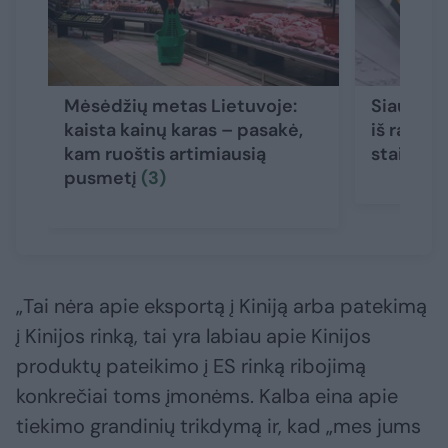
Mėsėdžių metas Lietuvoje:
Siaubing
kaista kainų karas – pasakė,
iš rankin
kam ruoštis artimiausią
staiga p
pusmetį
(3)
„Tai nėra apie eksportą į Kiniją arba patekimą
į Kinijos rinką, tai yra labiau apie Kinijos
produktų pateikimo į ES rinką ribojimą
konkrečiai toms įmonėms. Kalba eina apie
tiekimo grandinių trikdymą ir, kad „mes jums