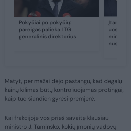
Pokyčiai po pokyčių:
Įtampa t
pareigas palieka LTG
uostų ir
generalinis direktorius
ministeri
nuspręst
Matyt, per mažai dėjo pastangų, kad degalų
kainų kilimas būtų kontroliuojamas protingai,
kaip tuo šiandien gyrėsi premjerė.
Kai frakcijoje vos prieš savaitę klausiau
ministro J. Taminsko, kokių įmonių vadovų