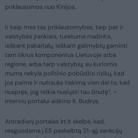
priklausomos nuo Kinijos.
Ir kaip mes tas priklausomybes, taip pat ir
valstybės įrankiais, turėtume mažintis,
ieškant pakaitalų, ieškant galimybių gaminti
tam tikrus komponentus Lietuvoje arba
regione, arba tarp valstybių, su kuriomis
mums nekyla politinio pobūdžio rizikų, kad
jos paims ir nutrauks tiekimą vien dėl to, kad
nuspręs, jog reikia nusiųsti tau žinutę“, –
interviu portalui aiškino K. Budrys.
Antradienį portalas lrt.lt skelbė, kad,
reaguodama į ES paskelbtą 21-ąjį sankcijų