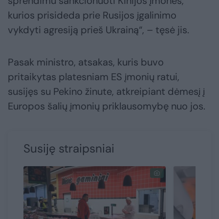
sprendimu sankcionuoti Kinijos įmones,
kurios prisideda prie Rusijos įgalinimo
vykdyti agresiją prieš Ukrainą“, – tęsė jis.
Pasak ministro, atsakas, kuris buvo
pritaikytas platesniam ES įmonių ratui,
susijęs su Pekino žinute, atkreipiant dėmesį į
Europos šalių įmonių priklausomybę nuo jos.
Susiję straipsniai