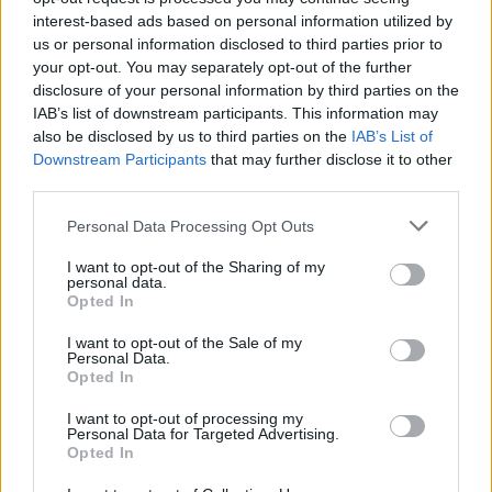
interest-based ads based on personal information utilized by
us or personal information disclosed to third parties prior to
your opt-out. You may separately opt-out of the further
disclosure of your personal information by third parties on the
IAB’s list of downstream participants. This information may
also be disclosed by us to third parties on the
IAB’s List of
Downstream Participants
that may further disclose it to other
third parties.
Kaune atidaroma nauja
Sėkminga
Personal Data Processing Opt Outs
„Hyper Norfa“: bus pirmoji
„Norfos“
I want to opt-out of the Sharing of my
tokia šio tinklo parduotuvė
apie konk
personal data.
(2)
kas dirbs
Opted In
I want to opt-out of the Sale of my
Personal Data.
Opted In
I want to opt-out of processing my
Personal Data for Targeted Advertising.
Šiuo metu šalyje veikia 160 „Norfa“
Opted In
parduotuvių, iš jų 9 – Panevėžyje. Pranešime