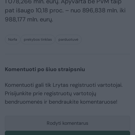
1 078,266 mln. eurų. Apyvarta be PVM taip
pat išaugo 10,18 proc. – nuo 896,838 mln. iki
988,177 mln. eurų.
Norfa
prekybos tinklas
parduotuvė
Komentuoti po šiuo straipsniu
Komentuoti gali tik Lrytas registruoti vartotojai.
Prisijunkite prie registruotų vartotojų
bendruomenės ir bendraukite komentaruose!
Rodyti komentarus