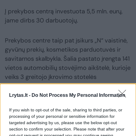
Į prekybos centrą investuota 5,5 mln. eurų,
jame dirbs 30 darbuotojų.
Prekybos centre taip pat įsikurs „N“ vaistinė,
gyvūnų prekių, kosmetikos parduotuvės ir
savitarnos skalbykla. Šalia pastato įrengta 141
vietos automobilių stovėjimo aikštelė, kurioje
veiks 3 greitojo įkrovimo stotelės
elektromobiliams. 6 vietos aikštelėje skirtos
neįgaliesiems.
Lrytas.lt -
Do Not Process My Personal Information
If you wish to opt-out of the sale, sharing to third parties, or
processing of your personal or sensitive information for
Susiję straipsniai
targeted advertising by us, please use the below opt-out
section to confirm your selection. Please note that after your
opt-out request is processed you may continue seeing