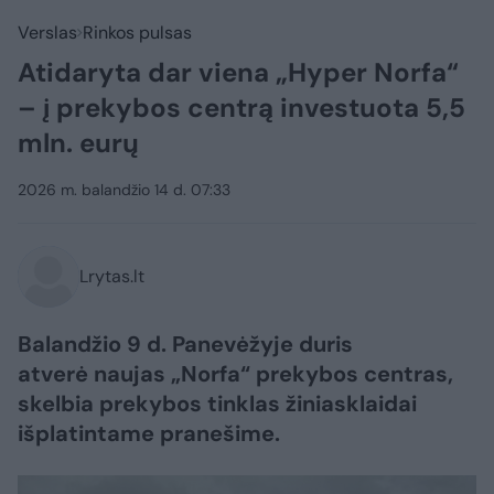
Verslas
Rinkos pulsas
Atidaryta dar viena „Hyper Norfa“
– į prekybos centrą investuota 5,5
mln. eurų
2026 m. balandžio 14 d. 07:33
Lrytas.lt
Balandžio 9 d. Panevėžyje duris
atverė naujas „Norfa“ prekybos centras,
skelbia prekybos tinklas žiniasklaidai
išplatintame pranešime.