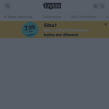
Karas Ukrainoje
Žalioji erdvė
Ačiū, Prezidente
E