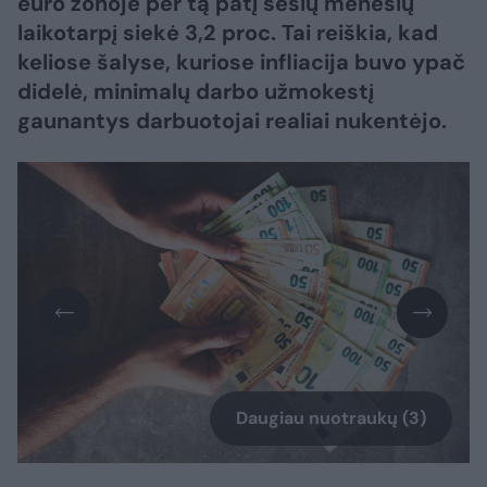
euro zonoje per tą patį šešių mėnesių
laikotarpį siekė 3,2 proc. Tai reiškia, kad
keliose šalyse, kuriose infliacija buvo ypač
didelė, minimalų darbo užmokestį
gaunantys darbuotojai realiai nukentėjo.
Daugiau nuotraukų (3)