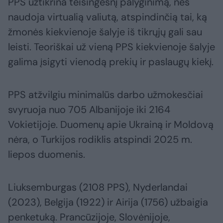
PPS užtikrina teisingesnį palyginimą, nes
naudoja virtualią valiutą, atspindinčią tai, ką
žmonės kiekvienoje šalyje iš tikrųjų gali sau
leisti. Teoriškai už vieną PPS kiekvienoje šalyje
galima įsigyti vienodą prekių ir paslaugų kiekį.
PPS atžvilgiu minimalūs darbo užmokesčiai
svyruoja nuo 705 Albanijoje iki 2164
Vokietijoje. Duomenų apie Ukrainą ir Moldovą
nėra, o Turkijos rodiklis atspindi 2025 m.
liepos duomenis.
Liuksemburgas (2108 PPS), Nyderlandai
(2023), Belgija (1922) ir Airija (1756) užbaigia
penketuką. Prancūzijoje, Slovėnijoje,