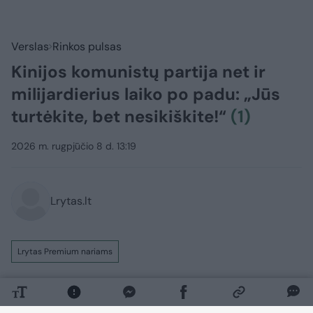
Verslas
Rinkos pulsas
Kinijos komunistų partija net ir
milijardierius laiko po padu: „Jūs
turtėkite, bet nesikiškite!“
(1)
2026 m. rugpjūčio 8 d. 13:19
Lrytas.lt
Lrytas Premium nariams
Kinijos verslo magnatai kaupia milžiniškus
turtus, tačiau kaip niekada anksčiau