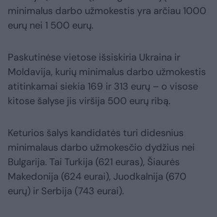
minimalus darbo užmokestis yra arčiau 1000
eurų nei 1 500 eurų.
Paskutinėse vietose išsiskiria Ukraina ir
Moldavija, kurių minimalus darbo užmokestis
atitinkamai siekia 169 ir 313 eurų – o visose
kitose šalyse jis viršija 500 eurų ribą.
Keturios šalys kandidatės turi didesnius
minimalaus darbo užmokesčio dydžius nei
Bulgarija. Tai Turkija (621 euras), Šiaurės
Makedonija (624 eurai), Juodkalnija (670
eurų) ir Serbija (743 eurai).