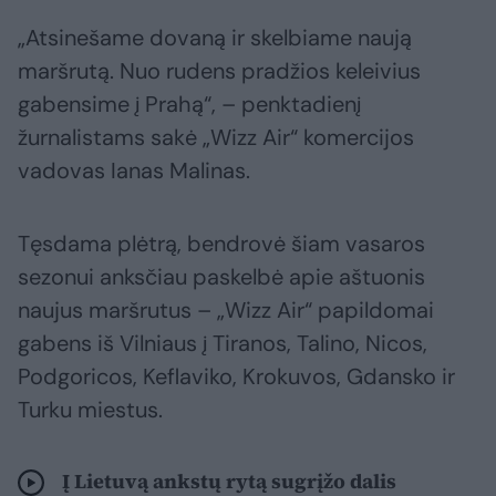
„Atsinešame dovaną ir skelbiame naują
maršrutą. Nuo rudens pradžios keleivius
gabensime į Prahą“, – penktadienį
žurnalistams sakė „Wizz Air“ komercijos
vadovas Ianas Malinas.
Tęsdama plėtrą, bendrovė šiam vasaros
sezonui anksčiau paskelbė apie aštuonis
naujus maršrutus – „Wizz Air“ papildomai
gabens iš Vilniaus į Tiranos, Talino, Nicos,
Podgoricos, Keflaviko, Krokuvos, Gdansko ir
Turku miestus.
Į Lietuvą ankstų rytą sugrįžo dalis