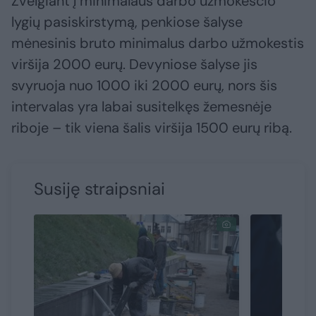
Žvelgiant į minimalaus darbo užmokesčio
lygių pasiskirstymą, penkiose šalyse
mėnesinis bruto minimalus darbo užmokestis
viršija 2000 eurų. Devyniose šalyse jis
svyruoja nuo 1000 iki 2000 eurų, nors šis
intervalas yra labai susitelkęs žemesnėje
riboje – tik viena šalis viršija 1500 eurų ribą.
Susiję straipsniai