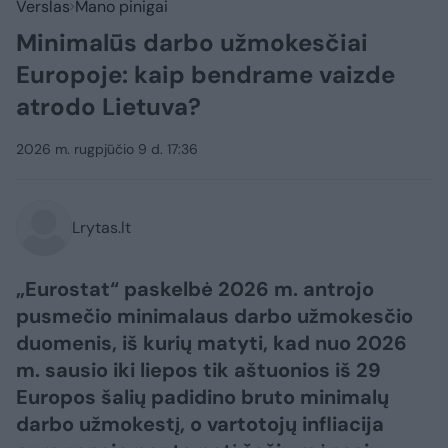
Verslas
Mano pinigai
Minimalūs darbo užmokesčiai
Europoje: kaip bendrame vaizde
atrodo Lietuva?
2026 m. rugpjūčio 9 d. 17:36
Lrytas.lt
„Eurostat“ paskelbė 2026 m. antrojo
pusmečio minimalaus darbo užmokesčio
duomenis, iš kurių matyti, kad nuo 2026
m. sausio iki liepos tik aštuonios iš 29
Europos šalių padidino bruto minimalų
darbo užmokestį, o vartotojų infliacija