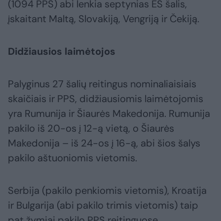
(1094 PPS) abi lenkia septynias ES šalis,
įskaitant Maltą, Slovakiją, Vengriją ir Čekiją.
Didžiausios laimėtojos
Palyginus 27 šalių reitingus nominaliaisiais
skaičiais ir PPS, didžiausiomis laimėtojomis
yra Rumunija ir Šiaurės Makedonija. Rumunija
pakilo iš 20-os į 12-ą vietą, o Šiaurės
Makedonija – iš 24-os į 16-ą, abi šios šalys
pakilo aštuoniomis vietomis.
Serbija (pakilo penkiomis vietomis), Kroatija
ir Bulgarija (abi pakilo trimis vietomis) taip
pat žymiai pakilo PPS reitinguose.