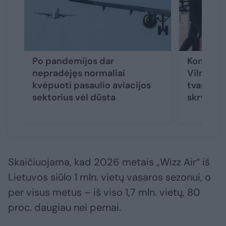
Po pandemijos dar
Konflikta
nepradėjęs normaliai
Vilniaus
kvėpuoti pasaulio aviacijos
tvarkaraš
sektorius vėl dūsta
skrydžiai
Skaičiuojama, kad 2026 metais „Wizz Air“ iš
Lietuvos siūlo 1 mln. vietų vasaros sezonui, o
per visus metus – iš viso 1,7 mln. vietų, 80
proc. daugiau nei pernai.