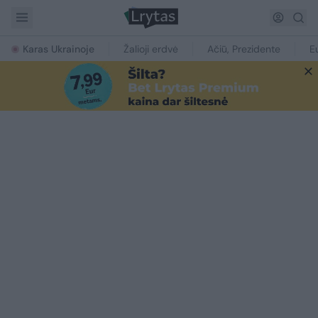
Karas Ukrainoje
Žalioji erdvė
Ačiū, Prezidente
E