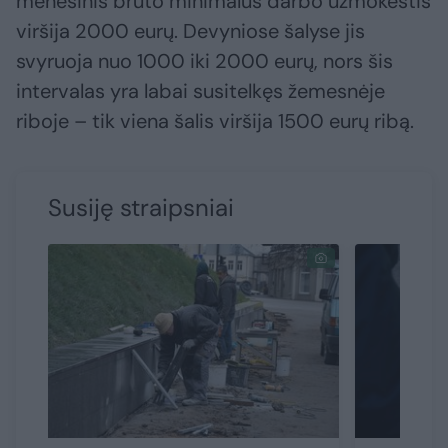
mėnesinis bruto minimalus darbo užmokestis
viršija 2000 eurų. Devyniose šalyse jis
svyruoja nuo 1000 iki 2000 eurų, nors šis
intervalas yra labai susitelkęs žemesnėje
riboje – tik viena šalis viršija 1500 eurų ribą.
Susiję straipsniai