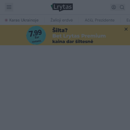
Karas Ukrainoje
Žalioji erdvė
Ačiū, Prezidente
E