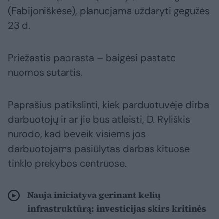
(Fabijoniškėse), planuojama uždaryti gegužės
23 d.
Priežastis paprasta – baigėsi pastato
nuomos sutartis.
Paprašius patikslinti, kiek parduotuvėje dirba
darbuotojų ir ar jie bus atleisti, D. Ryliškis
nurodo, kad beveik visiems jos
darbuotojams pasiūlytas darbas kituose
tinklo prekybos centruose.
Nauja iniciatyva gerinant kelių
infrastruktūrą: investicijas skirs kritinės