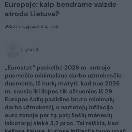
Europoje: kaip bendrame vaizde
atrodo Lietuva?
2026 m. rugpjūčio 9 d. 17:36
Lrytas.lt
„Eurostat“ paskelbė 2026 m. antrojo
pusmečio minimalaus darbo užmokesčio
duomenis, iš kurių matyti, kad nuo 2026
m. sausio iki liepos tik aštuonios iš 29
Europos šalių padidino bruto minimalų
darbo užmokestį, o vartotojų infliacija
euro zonoje per tą patį šešių mėnesių
laikotarpį siekė 3,2 proc. Tai reiškia, kad
keliose šalyse, kuriose infliacija buvo ypač