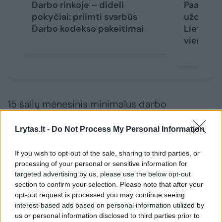
Darbo rinkoje – dideli
Paaiškėj
pokyčiai: priimti svarbūs
uždirbam
Darbo kodekso pakeitimai
Lietuvos
vieną
(1)
15 šalių mėnesinis minimalus darbo
užmokestis (bruto) yra mažesnis nei 1000
Lrytas.lt -
Do Not Process My Personal Information
eurų – o tai reiškia, kad daugiau nei pusė
šalių, apie kurias turima duomenų, patenka į
If you wish to opt-out of the sale, sharing to third parties, or
šią grupę. Tačiau septynios iš jų yra ES
processing of your personal or sensitive information for
targeted advertising by us, please use the below opt-out
kandidatės.
section to confirm your selection. Please note that after your
opt-out request is processed you may continue seeing
interest-based ads based on personal information utilized by
5 šalyse minimalus darbo užmokestis
us or personal information disclosed to third parties prior to