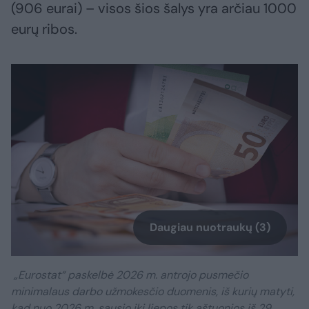
(906 eurai) – visos šios šalys yra arčiau 1000
eurų ribos.
Daugiau nuotraukų (3)
„Eurostat“ paskelbė 2026 m. antrojo pusmečio
minimalaus darbo užmokesčio duomenis, iš kurių matyti,
kad nuo 2026 m. sausio iki liepos tik aštuonios iš 29