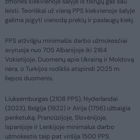
žmonės kiekvienoje šalyje iš tikrųjų gali sau
leisti. Teoriškai už vieną PPS kiekvienoje šalyje
galima įsigyti vienodą prekių ir paslaugų kiekį.
PPS atžvilgiu minimalūs darbo užmokesčiai
svyruoja nuo 705 Albanijoje iki 2164
Vokietijoje. Duomenų apie Ukrainą ir Moldovą
nėra, o Turkijos rodiklis atspindi 2025 m.
liepos duomenis.
Liuksemburgas (2108 PPS), Nyderlandai
(2023), Belgija (1922) ir Airija (1756) užbaigia
penketuką. Prancūzijoje, Slovėnijoje,
Ispanijoje ir Lenkijoje minimalus darbo
užmokestis taip pat viršija 1500 PPS.