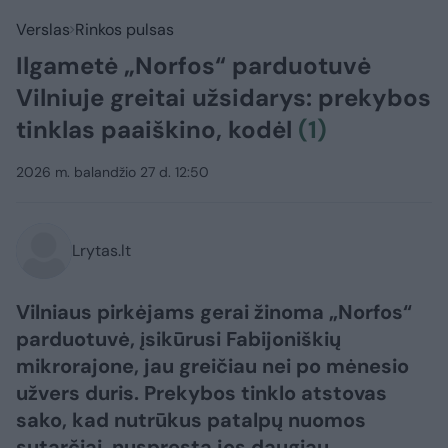
Verslas
Rinkos pulsas
Ilgametė „Norfos“ parduotuvė
Vilniuje greitai užsidarys: prekybos
tinklas paaiškino, kodėl
(1)
2026 m. balandžio 27 d. 12:50
Lrytas.lt
​Vilniaus pirkėjams gerai žinoma „Norfos“
parduotuvė, įsikūrusi Fabijoniškių
mikrorajone, jau greičiau nei po mėnesio
užvers duris. Prekybos tinklo atstovas
sako, kad nutrūkus patalpų nuomos
sutarčiai, nuspręsta jos daugiau