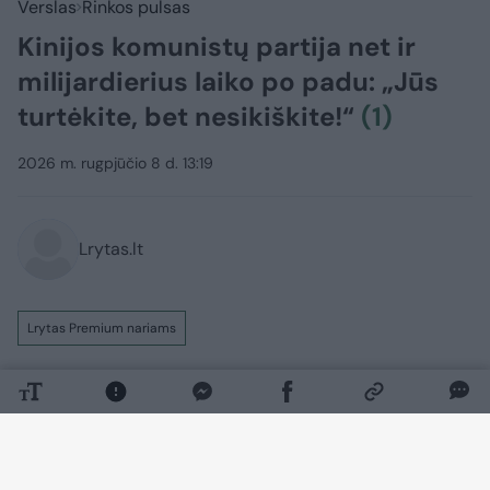
Verslas
Rinkos pulsas
Kinijos komunistų partija net ir
milijardierius laiko po padu: „Jūs
turtėkite, bet nesikiškite!“
(1)
2026 m. rugpjūčio 8 d. 13:19
Lrytas.lt
Lrytas Premium nariams
Kinijos verslo magnatai kaupia milžiniškus
turtus, tačiau kaip niekada anksčiau
baiminasi viešumos. Tarp milijardierių
sklando spėlionės, kuris jų gali būti