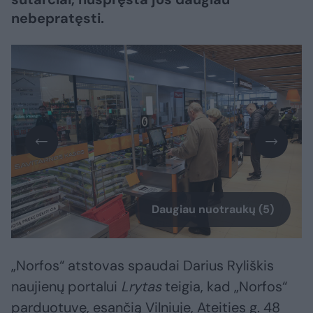
nebepratęsti.
Daugiau nuotraukų (5)
„Norfos“ atstovas spaudai Darius Ryliškis
naujienų portalui
Lrytas
teigia, kad „Norfos“
parduotuvę, esančią Vilniuje, Ateities g. 48