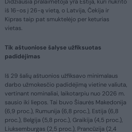
Didžiausia pralaimėtoja yra Estija, kuri nukrito
iš 16-os į 26-ą vietą, o Latvija, Čekija ir
Kipras taip pat smuktelėjo per keturias
vietas.
Tik aštuoniose šalyse užfiksuotas
padidėjimas
Iš 29 šalių aštuonios užfiksavo minimalaus
darbo užmokesčio padidėjimą vietine valiuta,
vertinant nominaliai, laikotarpiu nuo 2026 m.
sausio iki liepos. Tai buvo Šiaurės Makedonija
(6,9 proc.), Rumunija (6,8 proc.), Estija (6,8
proc.), Belgija (5,8 proc.), Graikija (4,5 proc.),
Liuksemburgas (2,5 proc.), Prancūzija (2,4