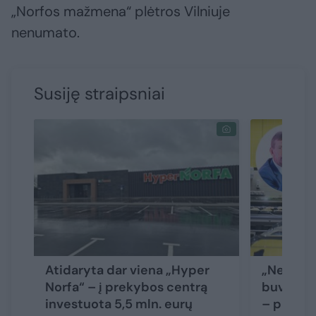
„Norfos mažmena“ plėtros Vilniuje
nenumato.
Susiję straipsniai
Atidaryta dar viena „Hyper
„Neapsime
Norfa“ – į prekybos centrą
buvo“: D.
investuota 5,5 mln. eurų
– prekyb