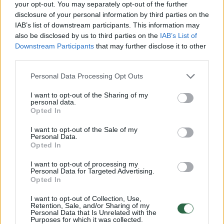
viršija 2000 eurų per mėnesį
your opt-out. You may separately opt-out of the further
disclosure of your personal information by third parties on the
IAB’s list of downstream participants. This information may
Be Liuksemburgo, į šią grupę taip pat įeina
also be disclosed by us to third parties on the
IAB’s List of
Downstream Participants
that may further disclose it to other
Airija (2391 euras), Vokietija (2343 eurai),
third parties.
Nyderlandai (2338 eurai) ir Belgija (2234
Personal Data Processing Opt Outs
eurai). Prancūzija atsilieka nedaug – 1867
eurai.
I want to opt-out of the Sharing of my
personal data.
Opted In
Vidurinę grupę sudaro Slovėnija (1482 eurai),
I want to opt-out of the Sale of my
Personal Data.
Ispanija (1425 eurai), Lietuva (1153 eurai),
Opted In
Lenkija (1119 eurų), Kipras (1088 eurai),
I want to opt-out of processing my
Personal Data for Targeted Advertising.
Graikija (1073 eurai), Portugalija (1073 eurai) ir
Opted In
Kroatija (1050 eurų). Daugumos iš jų
I want to opt-out of Collection, Use,
minimalus darbo užmokestis yra arčiau 1000
Retention, Sale, and/or Sharing of my
Personal Data that Is Unrelated with the
eurų nei 1 500 eurų.
Purposes for which it was collected.