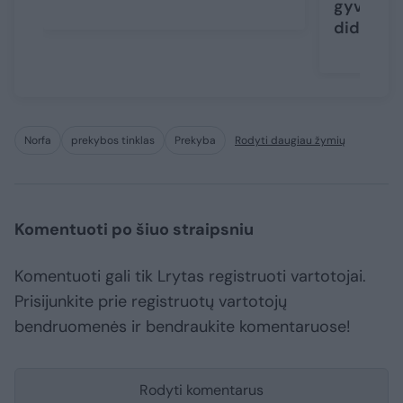
gyveno 
didesniu
Norfa
prekybos tinklas
Prekyba
Rodyti daugiau žymių
Komentuoti po šiuo straipsniu
Komentuoti gali tik Lrytas registruoti vartotojai.
Prisijunkite prie registruotų vartotojų
bendruomenės ir bendraukite komentaruose!
Rodyti komentarus