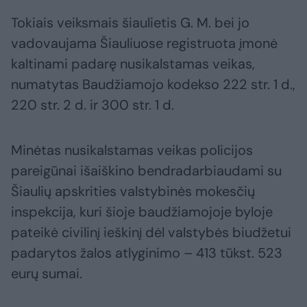
Tokiais veiksmais šiaulietis G. M. bei jo
vadovaujama Šiauliuose registruota įmonė
kaltinami padarę nusikalstamas veikas,
numatytas Baudžiamojo kodekso 222 str. 1 d.,
220 str. 2 d. ir 300 str. 1 d.
Minėtas nusikalstamas veikas policijos
pareigūnai išaiškino bendradarbiaudami su
Šiaulių apskrities valstybinės mokesčių
inspekcija, kuri šioje baudžiamojoje byloje
pateikė civilinį ieškinį dėl valstybės biudžetui
padarytos žalos atlyginimo – 413 tūkst. 523
eurų sumai.