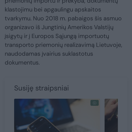
priemonių importu ir prekyba, dokumentų
klastojimu bei apgaulingu apskaitos
tvarkymu. Nuo 2018 m. pabaigos šis asmuo
organizavo iš Jungtinių Amerikos Valstijų
įsigytų ir į Europos Sąjungą importuotų
transporto priemonių realizavimą Lietuvoje,
naudodamas įvairius suklastotus
dokumentus.
Susiję straipsniai