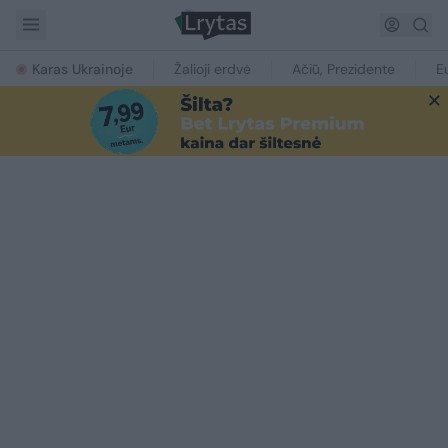
Karas Ukrainoje
Žalioji erdvė
Ačiū, Prezidente
E