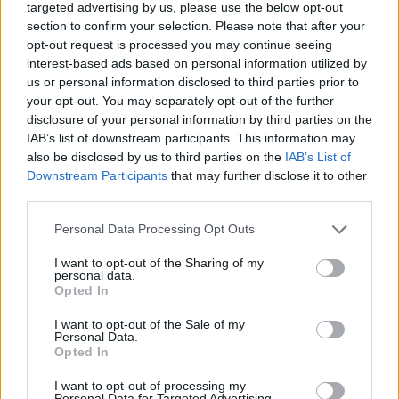
sąmoningai leido naudoti jo vadovaujamą
targeted advertising by us, please use the below opt-out
įmonę kaip priedangos subjektą: už sutartą
section to confirm your selection. Please note that after your
opt-out request is processed you may continue seeing
atlygį suteikė galimybę naudotis įmonės
interest-based ads based on personal information utilized by
rekvizitais, antspaudu, pasirašinėjo
us or personal information disclosed to third parties prior to
your opt-out. You may separately opt-out of the further
dokumentus, kuriuose buvo įrašyti tikrovės
disclosure of your personal information by third parties on the
neatitinkantys duomenys apie transporto
IAB’s list of downstream participants. This information may
also be disclosed by us to third parties on the
IAB’s List of
priemonių pirkimą ir pardavimą, nors realią
Downstream Participants
that may further disclose it to other
veiklą vykdė šiauliečio vadovaujama įmonė.
third parties.
Personal Data Processing Opt Outs
Taip nuo 2019 m. sausio iki 2021 m. birželio
I want to opt-out of the Sharing of my
buvo apgaulingai tvarkoma Vilniuje
personal data.
Opted In
registruotos įmonės buhalterinė apskaita.
I want to opt-out of the Sale of my
Vilniečiui D. S. pateikti kaltinimai padarius
Personal Data.
nusikalstamą veiką, numatytą Baudžiamojo
Opted In
kodekso 222 str. 1 d., jis anksčiau teistas už
I want to opt-out of processing my
Personal Data for Targeted Advertising.