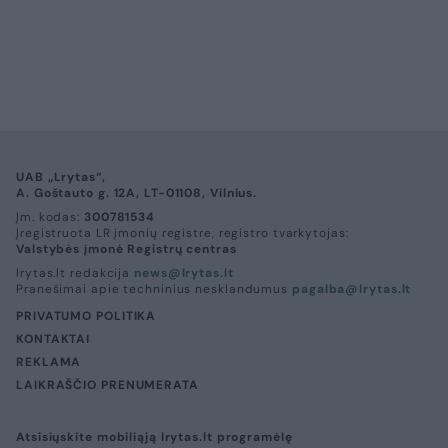
Verslas
Rinkos pulsas
Sostinėje nutiko kažkoks
stebuklas: išvarė verslininkus, bet
šias vietas dabar lygina su SPA
(1)
2026 m. rugpjūčio 6 d. 15:49
Lrytas Premium nariams
Neapsikentusi nuolatinės kritikos sostinės
savivaldybė prieš porą metų iš privačių
verslininkų perėmė viešuosius mokamus