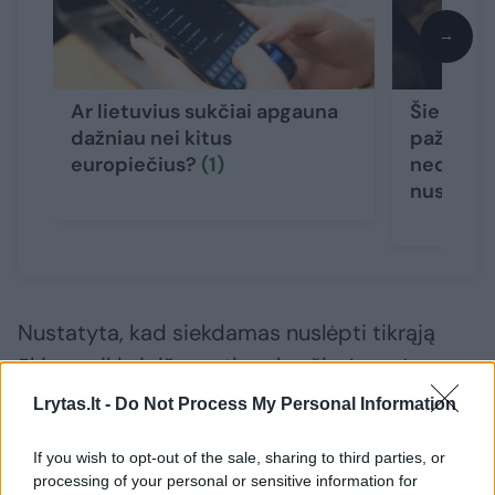
→
Ar lietuvius sukčiai apgauna
Šie gyve
dažniau nei kitus
pažeidži
europiečius?
(1)
nedarykit
nusvilsit
Nustatyta, kad siekdamas nuslėpti tikrąją
ūkinę veiklą ir išvengti mokesčių, įmonės
vadovas G. M. galimai veikė su 54-erių
Lrytas.lt -
Do Not Process My Personal Information
vilniečiu D. S., kuris vadovavo vienai Vilniuje
If you wish to opt-out of the sale, sharing to third parties, or
registruotai bendrovei. Pastarasis
processing of your personal or sensitive information for