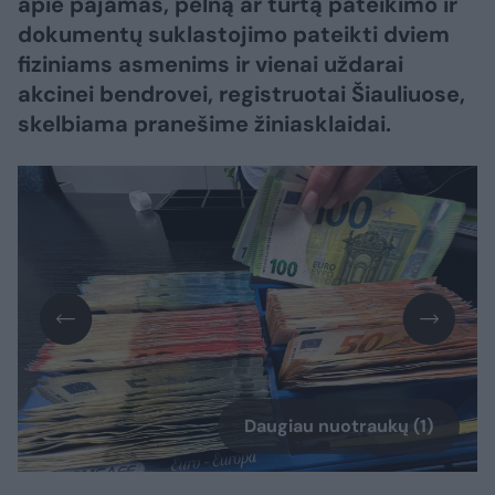
apie pajamas, pelną ar turtą pateikimo ir
dokumentų suklastojimo pateikti dviem
fiziniams asmenims ir vienai uždarai
akcinei bendrovei, registruotai Šiauliuose,
skelbiama pranešime žiniasklaidai.
Daugiau nuotraukų (1)