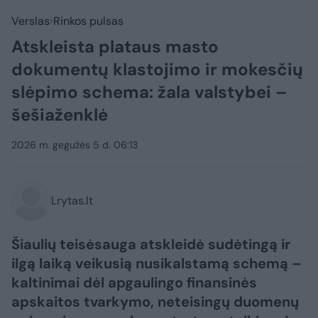
Verslas
Rinkos pulsas
Atskleista plataus masto
dokumentų klastojimo ir mokesčių
slėpimo schema: žala valstybei –
šešiaženklė
2026 m. gegužės 5 d. 06:13
Lrytas.lt
Šiaulių teisėsauga atskleidė sudėtingą ir
ilgą laiką veikusią nusikalstamą schemą –
kaltinimai dėl apgaulingo finansinės
apskaitos tvarkymo, neteisingų duomenų