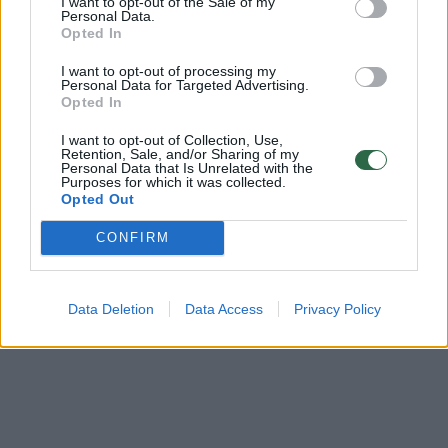
I want to opt-out of the Sale of my
Tiekėjas: Lenova UAB Gamintojas: Australian
Personal Data.
Opted In
Gold, LLC, 8001 Woodland Dr, Indianapolis, IN
46278, JAV
I want to opt-out of processing my
Personal Data for Targeted Advertising.
Opted In
Į „Rimi“ pristatyta: 2024 m.
I want to opt-out of Collection, Use,
Retention, Sale, and/or Sharing of my
Personal Data that Is Unrelated with the
Purposes for which it was collected.
Opted Out
CONFIRM
Data Deletion
Data Access
Privacy Policy