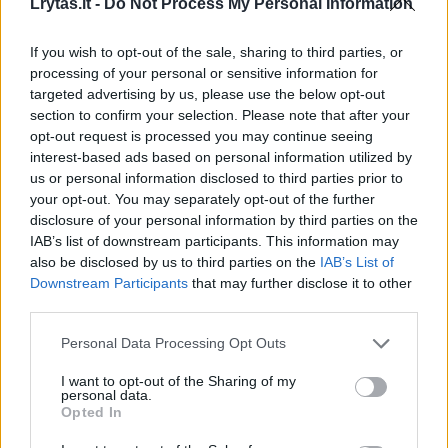
Lrytas.lt -
Do Not Process My Personal Information
If you wish to opt-out of the sale, sharing to third parties, or
processing of your personal or sensitive information for
targeted advertising by us, please use the below opt-out
section to confirm your selection. Please note that after your
Prekybos tinkle pirktoje
Prekybos
opt-out request is processed you may continue seeing
duonoje – netikėtas radinys:
aptiko už
interest-based ads based on personal information utilized by
skubiai atšaukė visą partiją
pirkėjams
us or personal information disclosed to third parties prior to
your opt-out. You may separately opt-out of the further
(1)
grąžini
disclosure of your personal information by third parties on the
IAB’s list of downstream participants. This information may
also be disclosed by us to third parties on the
IAB’s List of
Downstream Participants
that may further disclose it to other
third parties.
Prekė: Losjonas vaikams nuo saulės
Personal Data Processing Opt Outs
„AUSTRALIAN GOLD SPF 50“, 237 ml, EAN
I want to opt-out of the Sharing of my
54402730126, Partijos Nr. 30559
personal data.
Opted In