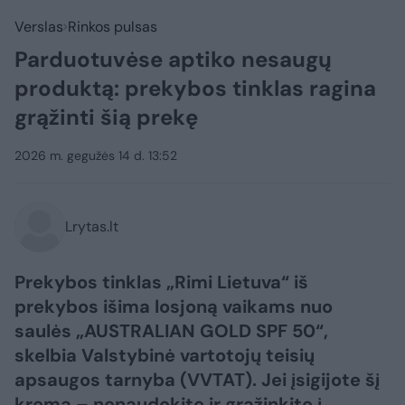
Verslas
Rinkos pulsas
Parduotuvėse aptiko nesaugų
produktą: prekybos tinklas ragina
grąžinti šią prekę
2026 m. gegužės 14 d. 13:52
Lrytas.lt
Prekybos tinklas „Rimi Lietuva“ iš
prekybos išima losjoną vaikams nuo
saulės „AUSTRALIAN GOLD SPF 50“,
skelbia Valstybinė vartotojų teisių
apsaugos tarnyba (VVTAT). Jei įsigijote šį
kremą – nenaudokite ir grąžinkite į