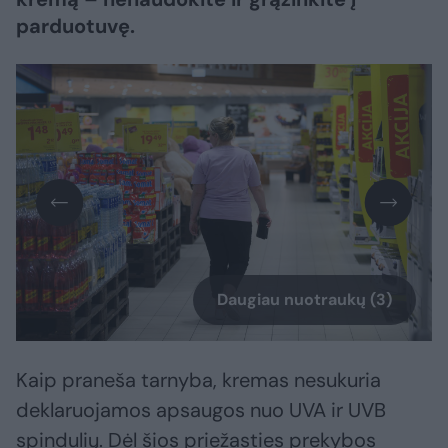
parduotuvę.
Daugiau nuotraukų (3)
Kaip praneša tarnyba, kremas nesukuria
deklaruojamos apsaugos nuo UVA ir UVB
spindulių. Dėl šios priežasties prekybos