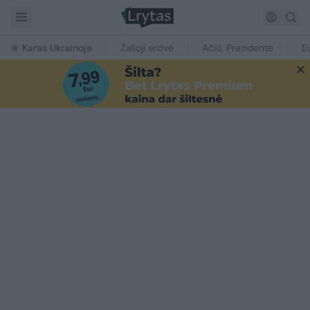
Karas Ukrainoje
Žalioji erdvė
Ačiū, Prezidente
E