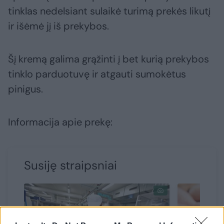
tinklas nedelsiant sulaikė turimą prekės likutį
ir išėmė jį iš prekybos.
Šį kremą galima grąžinti į bet kurią prekybos
tinklo parduotuvę ir atgauti sumokėtus
pinigus.
Informacija apie prekę:
Susiję straipsniai