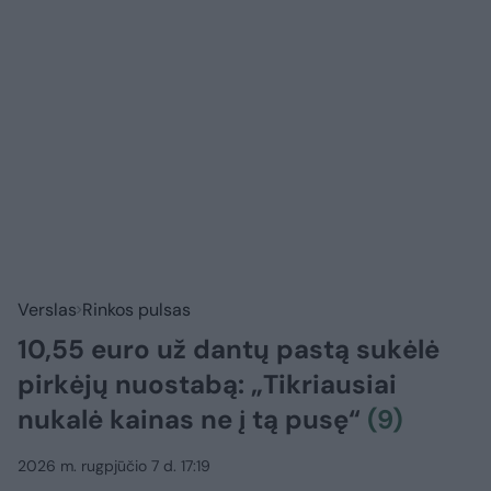
Verslas
Rinkos pulsas
10,55 euro už dantų pastą sukėlė
pirkėjų nuostabą: „Tikriausiai
nukalė kainas ne į tą pusę“
(9)
2026 m. rugpjūčio 7 d. 17:19