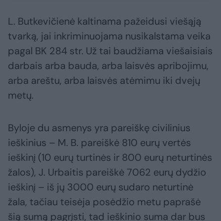
L. Butkevičienė kaltinama pažeidusi viešąją
tvarką, jai inkriminuojama nusikalstama veika
pagal BK 284 str. Už tai baudžiama viešaisiais
darbais arba bauda, arba laisvės apribojimu,
arba areštu, arba laisvės atėmimu iki dvejų
metų.
Byloje du asmenys yra pareiškę civilinius
ieškinius – M. B. pareiškė 810 eurų vertės
ieškinį (10 eurų turtinės ir 800 eurų neturtinės
žalos), J. Urbaitis pareiškė 7062 eurų dydžio
ieškinį – iš jų 3000 eurų sudaro neturtinė
žala, tačiau teisėja posėdžio metu paprašė
šią sumą pagrįsti, tad ieškinio suma dar bus