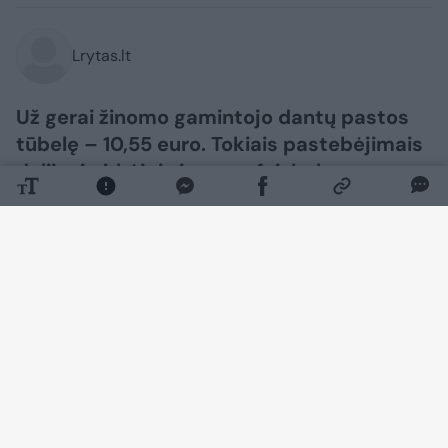
Lrytas.lt
Už gerai žinomo gamintojo dantų pastos
tūbelę – 10,55 euro. Tokiais pastebėjimais
dalijosi pirkėjai viename feisbuko
puslapyje.