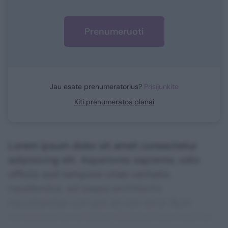
Prenumeruoti
Jau esate prenumeratorius?
Prisijunkite
Kiti prenumeratos planai
Lorem ipsum dolor sit amet consectetur
adipisicing elit. Asperiores sapiente, odio
officiis sed tempore vitae veritatis
repellendus, ad saepe architecto
repudiandae corrupti sit non error illum
consequuntur adipisci dignissimos maxime.