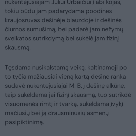
nukentėjusiajam Juliui Urbaičiui į abi kojas,
tokiu būdu jam padarydama poodines
kraujosruvas dešinėje blauzdoje ir dešinės
čiurnos sumušimą, bei padarė jam nežymų
sveikatos sutrikdymą bei sukėlė jam fizinį
skausmą.
Tęsdama nusikalstamą veiką, kaltinamoji po
to tyčia mažiausiai vieną kartą dešine ranka
sudavė nukentėjusiajai M. B. į dešinę alkūnę,
taip sukeldama jai fizinį skausmą, tuo sutrikdė
visuomenės rimtį ir tvarką, sukeldama įvykį
mačiusių bei ją drausminusių asmenų
pasipiktinimą.