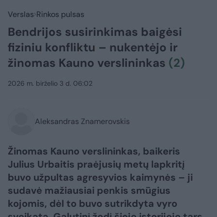
Verslas
Rinkos pulsas
Bendrijos susirinkimas baigėsi
fiziniu konfliktu – nukentėjo ir
žinomas Kauno verslininkas
(2)
2026 m. birželio 3 d. 06:02
Aleksandras Znamerovskis
Žinomas Kauno verslininkas, baikeris
Julius Urbaitis praėjusių metų lapkritį
buvo užpultas agresyvios kaimynės – ji
sudavė mažiausiai penkis smūgius
kojomis, dėl to buvo sutrikdyta vyro
sveikata. Galutinį žodį šioje istorijoje tars