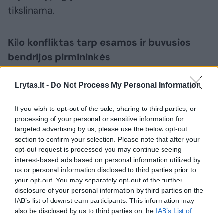
tikslinama.
Kilo konfliktas tarp esamos ir buvusios
bendrijos pirmininkės
Lrytas.lt -
Do Not Process My Personal Information
„Kas vyksta Kaune“ žiniomis, konfliktas kilo
dėl buto renovacijos tarp esamos
If you wish to opt-out of the sale, sharing to third parties, or
daugiabučių bendrijos pirmininkės ir L.
processing of your personal or sensitive information for
targeted advertising by us, please use the below opt-out
Butkevičienės, kuri šias pareigas ėjo anksčiau.
section to confirm your selection. Please note that after your
Portalo turimais duomenimis, dėl šio įvykio
opt-out request is processed you may continue seeing
interest-based ads based on personal information utilized by
tiek L. Butkevičienė, tiek J. Urbaitis kreipėsi į
us or personal information disclosed to third parties prior to
policiją, tačiau, kaip minėjome, ikiteisminis
your opt-out. You may separately opt-out of the further
tyrimas galiausiai buvo pradėtas L.
disclosure of your personal information by third parties on the
IAB’s list of downstream participants. This information may
Butkevičienės atžvilgiu. L. Butkevičienė dar
also be disclosed by us to third parties on the
IAB’s List of