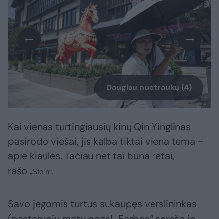
Daugiau nuotraukų (4)
Kai vienas turtingiausių kinų Qin Yinglinas
pasirodo viešai, jis kalba tiktai viena tema –
apie kiaules. Tačiau net tai būna retai,
rašo
„Stern“.
Savo jėgomis turtus sukaupęs verslininkas
(pastaruoju metu pagal „Forbes“ sąrašą jo