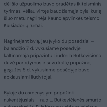
dėl šio užpuolimo buvo pradėtas ikiteisminis
tyrimas, vėliau virtęs baudžiamąja byla, kurią
šiuo metu nagrinėja Kauno apylinkės teismo
Kaišiadorių rūmai.
Nagrinėjant bylą, jau įvyko du posėdžiai –
balandžio 7 d. vykusiame posėdyje
kaltinamąja pripažinta Liudmila Butkevičienė
davė parodymus ir savo kaltę pripažino,
gegužės 5 d. vykusiame posėdyje buvo
apklausiami liudytojai.
Byloje du asmenys yra pripažinti
nukentėjusiais – nuo L. Butkevičienės smurto