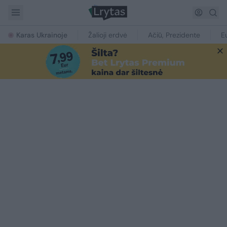
Karas Ukrainoje
Žalioji erdvė
Ačiū, Prezidente
E