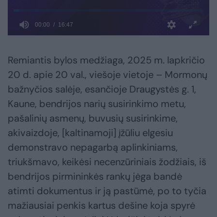
Remiantis bylos medžiaga, 2025 m. lapkričio
20 d. apie 20 val., viešoje vietoje – Mormonų
bažnyčios salėje, esančioje Draugystės g. 1,
Kaune, bendrijos narių susirinkimo metu,
pašalinių asmenų, buvusių susirinkime,
akivaizdoje, [kaltinamoji] įžūliu elgesiu
demonstravo nepagarbą aplinkiniams,
triukšmavo, keikėsi necenzūriniais žodžiais, iš
bendrijos pirmininkės rankų jėga bandė
atimti dokumentus ir ją pastūmė, po to tyčia
mažiausiai penkis kartus dešine koja spyrė