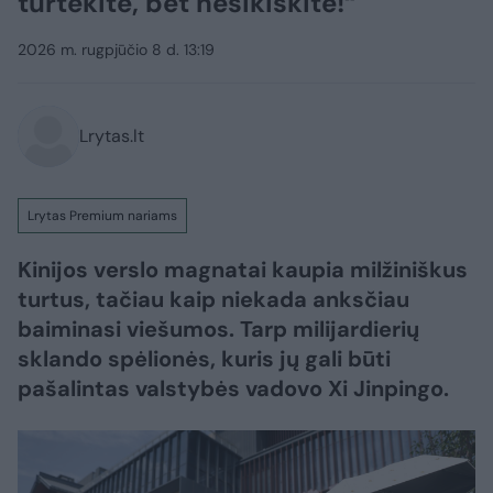
turtėkite, bet nesikiškite!“
2026 m. rugpjūčio 8 d. 13:19
Lrytas.lt
Lrytas Premium nariams
Kinijos verslo magnatai kaupia milžiniškus
turtus, tačiau kaip niekada anksčiau
baiminasi viešumos. Tarp milijardierių
sklando spėlionės, kuris jų gali būti
pašalintas valstybės vadovo Xi Jinpingo.