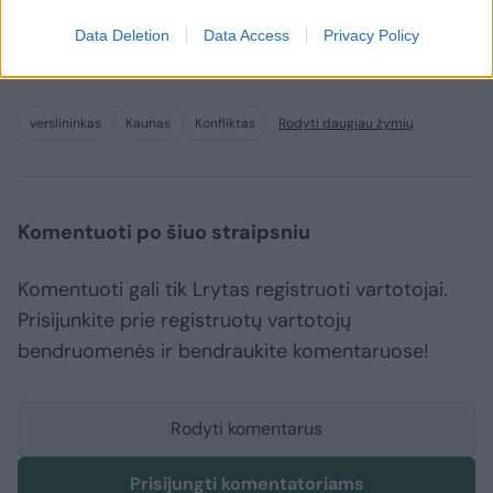
Data Deletion
Data Access
Privacy Policy
verslininkas
Kaunas
Konfliktas
Rodyti daugiau žymių
Komentuoti po šiuo straipsniu
Komentuoti gali tik Lrytas registruoti vartotojai.
Prisijunkite prie registruotų vartotojų
bendruomenės ir bendraukite komentaruose!
Rodyti komentarus
Prisijungti komentatoriams