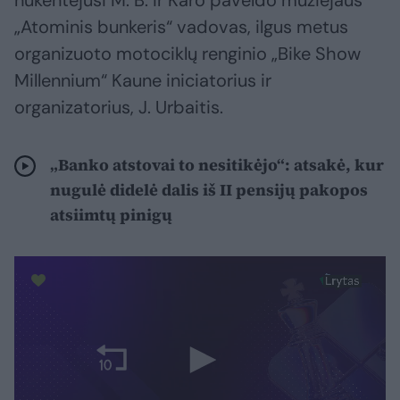
nukentėjusi M. B. ir Karo paveldo muziejaus
„Atominis bunkeris“ vadovas, ilgus metus
organizuoto motociklų renginio „Bike Show
Millennium“ Kaune iniciatorius ir
organizatorius, J. Urbaitis.
„Banko atstovai to nesitikėjo“: atsakė, kur
nugulė didelė dalis iš II pensijų pakopos
atsiimtų pinigų