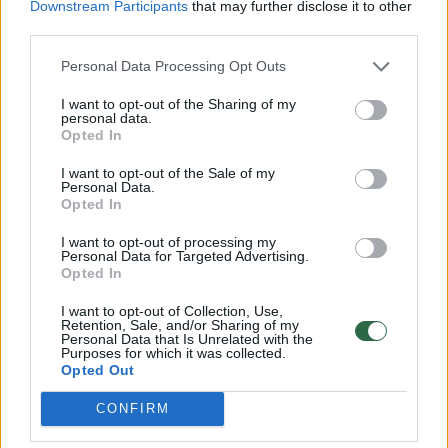
bandė rašyti pareiškimą prokuratūrai dėl
Downstream Participants
that may further disclose it to other
third parties.
ikiteisminio tyrimo pradėjimo pagal BK 284
str. (viešosios tvarkos pažeidimas).
Personal Data Processing Opt Outs
I want to opt-out of the Sharing of my
personal data.
Pareiškime L. Butkevičienė nurodė, jog
Opted In
dokumentų nebandė jėga išplėšti, o tik
I want to opt-out of the Sale of my
mėgino pasirašyti dalyvių sąraše, kas buvo
Personal Data.
Opted In
trukdoma padaryti. Taip pat ji dėstė, jog jos
I want to opt-out of processing my
manymu, J. Urbaitis bandė ją griebti, smarkiai
Personal Data for Targeted Advertising.
Opted In
trūktelėjo.
I want to opt-out of Collection, Use,
Retention, Sale, and/or Sharing of my
Personal Data that Is Unrelated with the
Prokuratūra šį prašymą atmetė, ikiteisminis
Purposes for which it was collected.
Opted Out
tyrimas J. Urbaičio atžvilgiu pradėtas
nebuvo.
CONFIRM