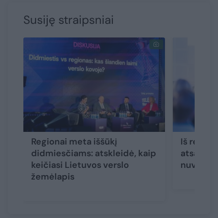
Susiję straipsniai
Regionai meta iššūkį
Iš region
didmiesčiams: atskleidė, kaip
atsakė, k
keičiasi Lietuvos verslo
nuvertin
žemėlapis