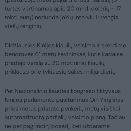
turtas vertinamas apie 20 mlrd. dolerių – 17
mlrd. eurų) neduoda jokių interviu ir vengia
viešų renginių.
Didžiausios Kinijos kiaulių veisimo ir skerdimo
bendrovės 61 metų savininkas, kuris kadaise
pradėjo verslą su 20 motininių kiaulių,
priklauso prie tykiausių šalies milijardierių.
Per Nacionalinio liaudies kongreso fiktyvaus
Kinijos parlamento pasitarimus Qin Yinglinas
prieš metus pristatė penkerių metų visiškai
automatizuotą paršelių veisimo planą. Tačiau
ne per pagrindinį posėdį, bet uždarame