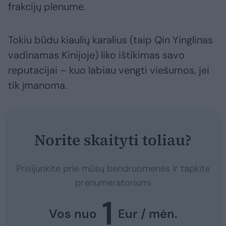
frakcijų plenume.
Tokiu būdu kiaulių karalius (taip Qin Yinglinas
vadinamas Kinijoje) liko ištikimas savo
reputacijai – kuo labiau vengti viešumos, jei
tik įmanoma.
Norite skaityti toliau?
Prisijunkite prie mūsų bendruomenės ir tapkite
prenumeratoriumi
1
Vos nuo
Eur / mėn.