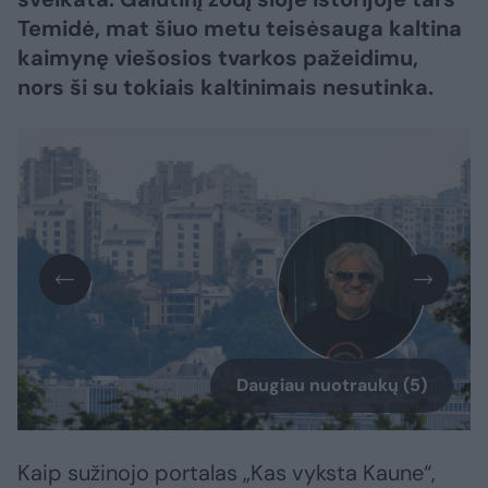
Temidė, mat šiuo metu teisėsauga kaltina
kaimynę viešosios tvarkos pažeidimu,
nors ši su tokiais kaltinimais nesutinka.
Daugiau nuotraukų (5)
Kaip sužinojo portalas „Kas vyksta Kaune“,