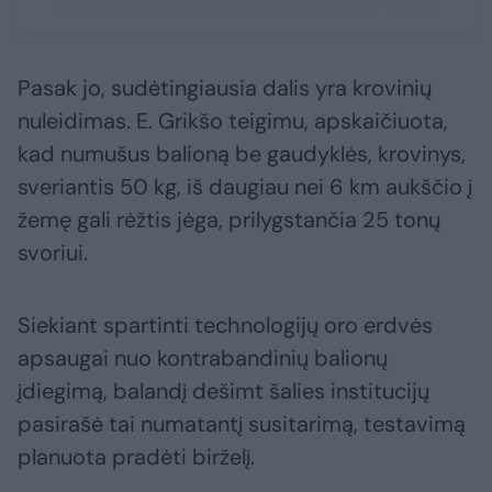
Pasak jo, sudėtingiausia dalis yra krovinių
nuleidimas. E. Grikšo teigimu, apskaičiuota,
kad numušus balioną be gaudyklės, krovinys,
sveriantis 50 kg, iš daugiau nei 6 km aukščio į
žemę gali rėžtis jėga, prilygstančia 25 tonų
svoriui.
Siekiant spartinti technologijų oro erdvės
apsaugai nuo kontrabandinių balionų
įdiegimą, balandį dešimt šalies institucijų
pasirašė tai numatantį susitarimą, testavimą
planuota pradėti birželį.