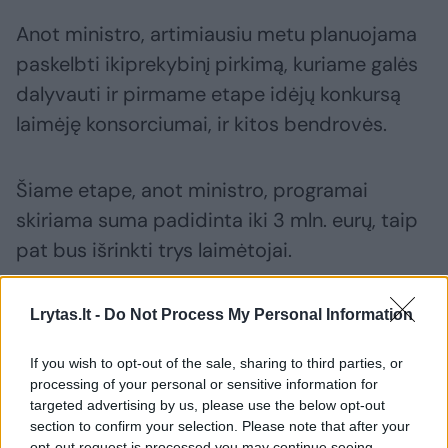
Anot ministro, artimiausiu metu planuojama
paskelbti ikiprekybinį pirkimą, kuriame galės
dalyvauti ir pirmame etape idėjų konkursą
laimėję konsorciumai, ir kitos bendrovės.
Šiame etape, anot ministro, programai
skiriama suma padidinta iki 3 mln. eurų, taip
pat bus išrinkti trys laimėtojai.
„Tai nėra lentynose esantis produktas – toks
Lrytas.lt -
Do Not Process My Personal Information
nėra sukurtas. Dėl to ir inicijavome konkurso
If you wish to opt-out of the sale, sharing to third parties, or
pratęsimą, tiksliau – inicijavome ikiprekybinį
processing of your personal or sensitive information for
pirkimą. Tai reiškia – 3 mln. eurų ir atveriame
targeted advertising by us, please use the below opt-out
section to confirm your selection. Please note that after your
vėl kvietimą dalyvauti ne tik tiems trims
opt-out request is processed you may continue seeing