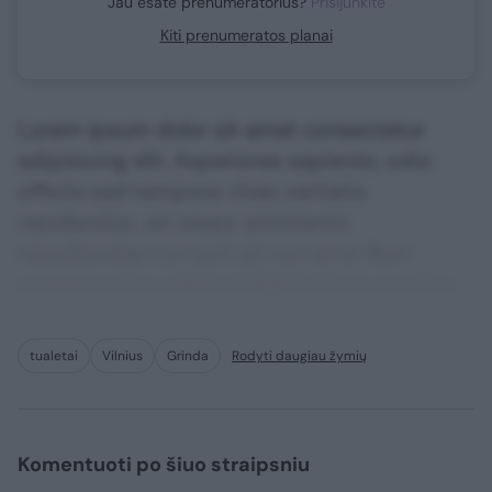
Jau esate prenumeratorius?
Prisijunkite
Kiti prenumeratos planai
Lorem ipsum dolor sit amet consectetur
adipisicing elit. Asperiores sapiente, odio
officiis sed tempore vitae veritatis
repellendus, ad saepe architecto
repudiandae corrupti sit non error illum
consequuntur adipisci dignissimos maxime.
tualetai
Vilnius
Grinda
Rodyti daugiau žymių
Komentuoti po šiuo straipsniu