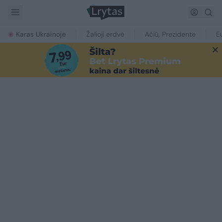
Karas Ukrainoje
Žalioji erdvė
Ačiū, Prezidente
E