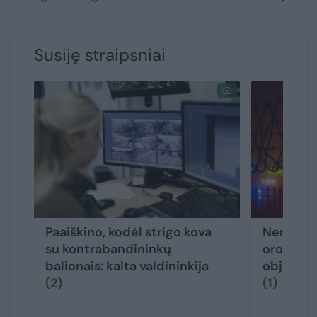
Susiję straipsniai
Paaiškino, kodėl strigo kova
Nerami na
su kontrabandininkų
oro uosto
balionais: kalta valdininkija
objektai,
(2)
(1)