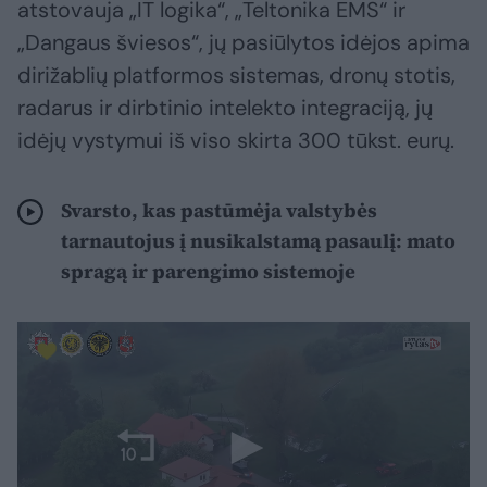
atstovauja „IT logika“, „Teltonika EMS“ ir
„Dangaus šviesos“, jų pasiūlytos idėjos apima
dirižablių platformos sistemas, dronų stotis,
radarus ir dirbtinio intelekto integraciją, jų
idėjų vystymui iš viso skirta 300 tūkst. eurų.
Svarsto, kas pastūmėja valstybės
tarnautojus į nusikalstamą pasaulį: mato
spragą ir parengimo sistemoje