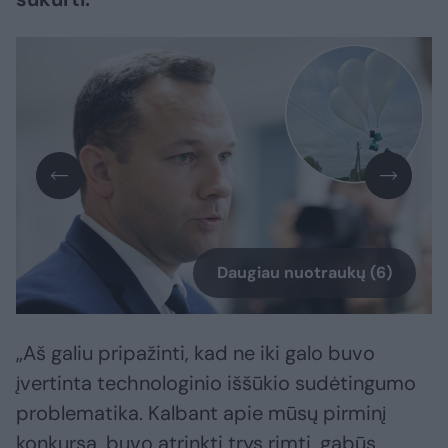
Daugiau nuotraukų (6)
„Aš galiu pripažinti, kad ne iki galo buvo
įvertinta technologinio iššūkio sudėtingumo
problematika. Kalbant apie mūsų pirminį
konkursą, buvo atrinkti trys rimti, gabūs,