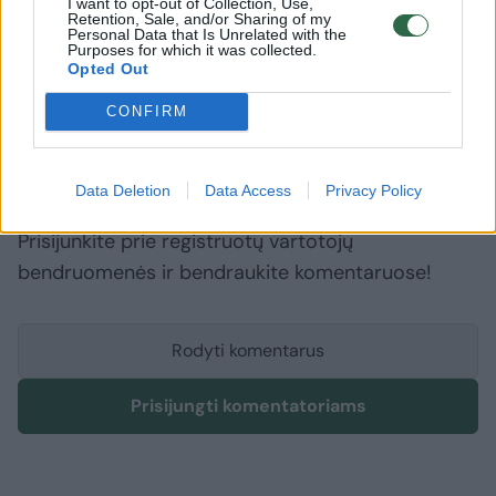
I want to opt-out of Collection, Use,
Retention, Sale, and/or Sharing of my
Personal Data that Is Unrelated with the
Edvinas Grikšas
Kontrabanda
balionai
Rodyti daugiau žymių
Purposes for which it was collected.
Opted Out
CONFIRM
Komentuoti po šiuo straipsniu
Data Deletion
Data Access
Privacy Policy
Komentuoti gali tik Lrytas registruoti vartotojai.
Prisijunkite prie registruotų vartotojų
bendruomenės ir bendraukite komentaruose!
Rodyti komentarus
Prisijungti komentatoriams