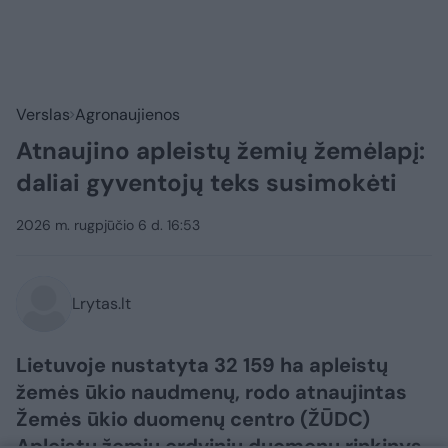
Verslas
Agronaujienos
Atnaujino apleistų žemių žemėlapį:
daliai gyventojų teks susimokėti
2026 m. rugpjūčio 6 d. 16:53
Lrytas.lt
Lietuvoje nustatyta 32 159 ha apleistų
žemės ūkio naudmenų, rodo atnaujintas
Žemės ūkio duomenų centro (ŽŪDC)
Apleistų žemių erdvinių duomenų rinkinys.