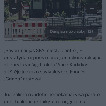
Daugiau nuotraukų (12)
„Beveik naujas SPA miesto centre“, –
pristatydami prieš mėnesį po rekonstrukcijos
atidarytą viešąjį tualetą Vinco Kudirkos
aikštėje juokavo savivaldybės įmonės
„Grinda“ atstovai.
Juo galima naudotis nemokamai visą parą, o
pats tualetas pritaikytas ir neįgaliems