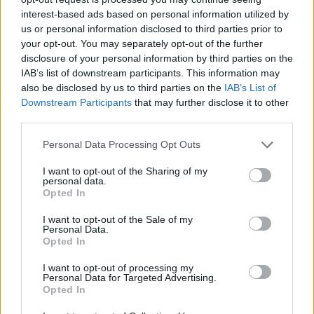
konsorciumams, kurie buvo atrinkti
interest-based ads based on personal information utilized by
us or personal information disclosed to third parties prior to
pirminiame konkurse, bet ir visai kitai
your opt-out. You may separately opt-out of the further
ekosistemai“, – sakė jis.
disclosure of your personal information by third parties on the
IAB’s list of downstream participants. This information may
also be disclosed by us to third parties on the
IAB’s List of
„Ikiprekybinis pirkimas bus paskelbtas
Downstream Participants
that may further disclose it to other
third parties.
artimiausiomis dienomis“, – pridūrė
ministras.
Personal Data Processing Opt Outs
I want to opt-out of the Sharing of my
personal data.
Pasak ministro, nors pirminė idėja ir
Opted In
pagrindinis tikslas yra technologijų
I want to opt-out of the Sale of my
sprendimai kovai su kontrabandiniais
Personal Data.
Opted In
balionais, siekiama, kad būtų sukurtas
I want to opt-out of processing my
plačiau pritaikomas sprendimas oro erdvės
Personal Data for Targeted Advertising.
Opted In
saugumui, įskaitant ir antidronines sistemas.