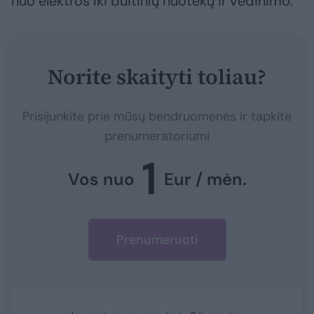
nuo elektros iki buitinių nuotekų ir vėdinimo.
Norite skaityti toliau?
Prisijunkite prie mūsų bendruomenės ir tapkite
prenumeratoriumi
1
Vos nuo
Eur / mėn.
Prenumeruoti