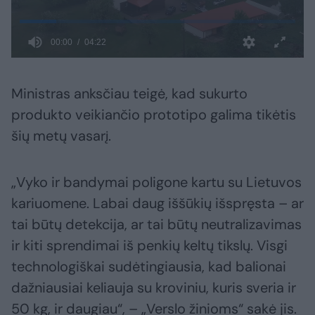
Ministras anksčiau teigė, kad sukurto
produkto veikiančio prototipo galima tikėtis
šių metų vasarį.
„Vyko ir bandymai poligone kartu su Lietuvos
kariuomene. Labai daug iššūkių išspręsta – ar
tai būtų detekcija, ar tai būtų neutralizavimas
ir kiti sprendimai iš penkių keltų tikslų. Visgi
technologiškai sudėtingiausia, kad balionai
dažniausiai keliauja su kroviniu, kuris sveria ir
50 kg, ir daugiau“, – „Verslo žinioms“ sakė jis.