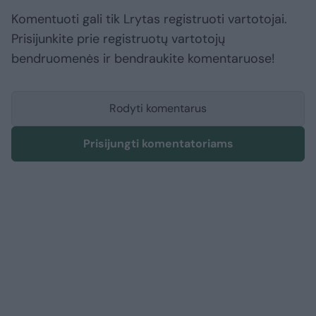
Komentuoti gali tik Lrytas registruoti vartotojai.
Prisijunkite prie registruotų vartotojų
bendruomenės ir bendraukite komentaruose!
Rodyti komentarus
Prisijungti komentatoriams