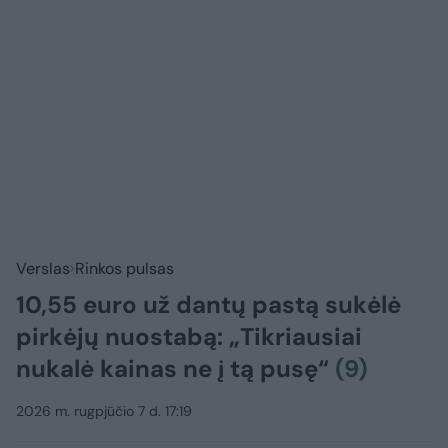
Verslas
Rinkos pulsas
10,55 euro už dantų pastą sukėlė
pirkėjų nuostabą: „Tikriausiai
nukalė kainas ne į tą pusę“
(9)
2026 m. rugpjūčio 7 d. 17:19