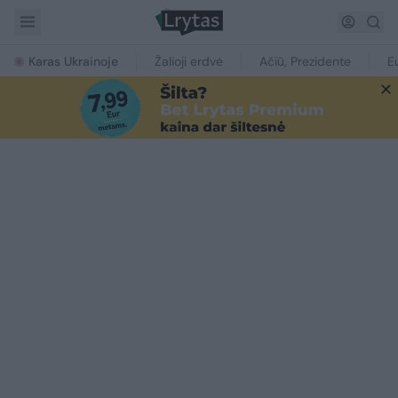
Karas Ukrainoje
Žalioji erdvė
Ačiū, Prezidente
E