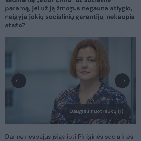
paramą, jei už ją žmogus negauna atlygio,
neįgyja jokių socialinių garantijų, nekaupia
stažo?
Daugiau nuotraukų (1)
Dar nė nespėjus įsigalioti Piniginės socialinės