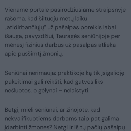
Viename portale pasirodžiusiame straipsnyje
rašoma, kad šiltuoju metų laiku
„atidirbančiųjų“ už pašalpas poreikis labai
išauga, pavyzdžiui, Tauragės seniūnijoje per
mėnesį fizinius darbus už pašalpas atlieka
apie pusšimtį žmonių.
Seniūnai nerimauja: praktikoje ką tik įsigalioję
pakeitimai gali reikšti, kad gatvės liks
nešluotos, o gėlynai – nelaistyti.
Betgi, mieli seniūnai, ar žinojote, kad
nekvalifikuotiems darbams taip pat galima
įdarbinti žmones? Netgi ir iš tų pačių pašalpų