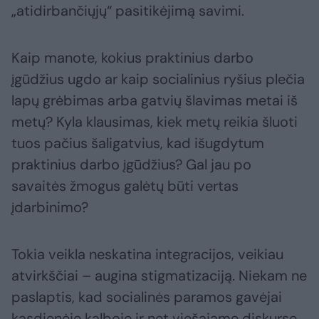
„atidirbančiųjų“ pasitikėjimą savimi.
Kaip manote, kokius praktinius darbo
įgūdžius ugdo ar kaip socialinius ryšius plečia
lapų grėbimas arba gatvių šlavimas metai iš
metų? Kyla klausimas, kiek metų reikia šluoti
tuos pačius šaligatvius, kad išugdytum
praktinius darbo įgūdžius? Gal jau po
savaitės žmogus galėtų būti vertas
įdarbinimo?
Tokia veikla neskatina integracijos, veikiau
atvirkščiai – augina stigmatizaciją. Niekam ne
paslaptis, kad socialinės paramos gavėjai
kasdienėje kalboje ir net viešajame diskurse