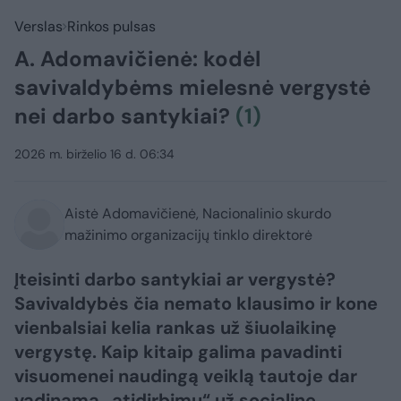
Verslas
Rinkos pulsas
A. Adomavičienė: kodėl
savivaldybėms mielesnė vergystė
nei darbo santykiai?
(1)
2026 m. birželio 16 d. 06:34
Aistė Adomavičienė, Nacionalinio skurdo
mažinimo organizacijų tinklo direktorė
Įteisinti darbo santykiai ar vergystė?
Savivaldybės čia nemato klausimo ir kone
vienbalsiai kelia rankas už šiuolaikinę
vergystę. Kaip kitaip galima pavadinti
visuomenei naudingą veiklą tautoje dar
vadinamą „atidirbimu“ už socialinę