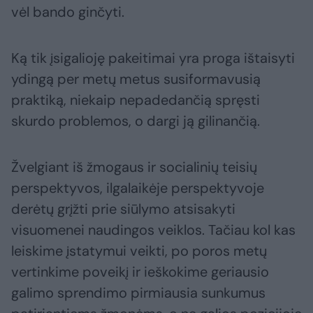
vėl bando ginčyti.
Ką tik įsigalioję pakeitimai yra proga ištaisyti
ydingą per metų metus susiformavusią
praktiką, niekaip nepadedančią spręsti
skurdo problemos, o dargi ją gilinančią.
Žvelgiant iš žmogaus ir socialinių teisių
perspektyvos, ilgalaikėje perspektyvoje
derėtų grįžti prie siūlymo atsisakyti
visuomenei naudingos veiklos. Tačiau kol kas
leiskime įstatymui veikti, po poros metų
vertinkime poveikį ir ieškokime geriausio
galimo sprendimo pirmiausia sunkumus