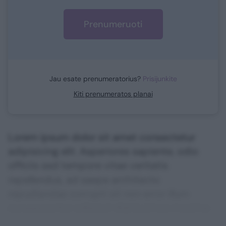
Prenumeruoti
Jau esate prenumeratorius?
Prisijunkite
Kiti prenumeratos planai
Lorem ipsum dolor sit amet consectetur
adipisicing elit. Asperiores sapiente, odio
officiis sed tempore vitae veritatis
repellendus, ad saepe architecto
repudiandae corrupti sit non error illum
consequuntur adipisci dignissimos maxime.