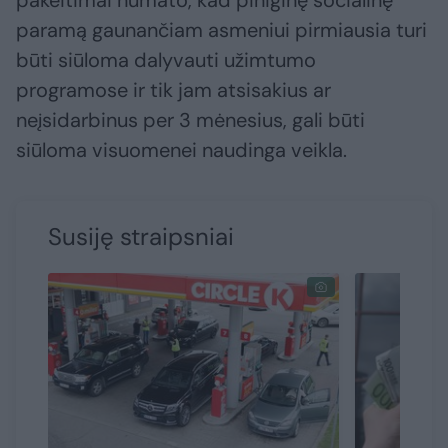
pakeitimai numato, kad piniginę socialinę
paramą gaunančiam asmeniui pirmiausia turi
būti siūloma dalyvauti užimtumo
programose ir tik jam atsisakius ar
neįsidarbinus per 3 mėnesius, gali būti
siūloma visuomenei naudinga veikla.
Susiję straipsniai