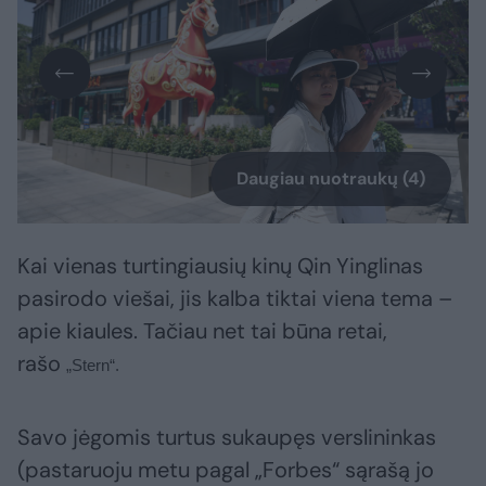
Daugiau nuotraukų (4)
Kai vienas turtingiausių kinų Qin Yinglinas
pasirodo viešai, jis kalba tiktai viena tema –
apie kiaules. Tačiau net tai būna retai,
rašo
„Stern“.
Savo jėgomis turtus sukaupęs verslininkas
(pastaruoju metu pagal „Forbes“ sąrašą jo