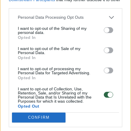
naudosis socialine gerove ir nebus
third parties.
motyvuojami dirbti.
Personal Data Processing Opt Outs
I want to opt-out of the Sharing of my
Ar jus minėta pašalpa motyvuotų geriau
personal data.
Opted In
gyventi iš jos nei dirbti? Manau, kad ne.
Nemotyvuoja ir pažeidžiamų žmonių.
I want to opt-out of the Sale of my
Personal Data.
Opted In
„Atliekant visuomenei naudingą veiklą, stažas
I want to opt-out of processing my
Personal Data for Targeted Advertising.
nesiskaičiuoja. Aš norėčiau dirbti, tačiau
Opted In
darbo nėra“, – yra sakęs skurdo patirtį
I want to opt-out of Collection, Use,
turinčių žmonių susitikimo dalyvis.
Retention, Sale, and/or Sharing of my
Personal Data that Is Unrelated with the
Purposes for which it was collected.
Opted Out
Jam antrina ir kita dalyvė, vaikų turinti mama:
CONFIRM
„Gaunu už vaikus 190 eurų. Nemėgstu
vaikščioti į tas įstaigas ir prašyti pašalpų.