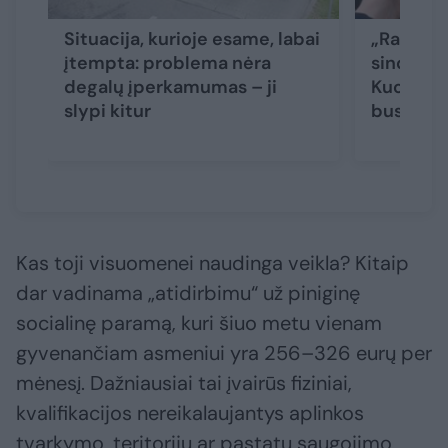
Situacija, kurioje esame, labai
„Raudon
įtempta: problema nėra
sindroma
degalų įperkamumas – ji
Kuodis į
slypi kitur
bus ska
Kas toji visuomenei naudinga veikla? Kitaip
dar vadinama „atidirbimu“ už piniginę
socialinę paramą, kuri šiuo metu vienam
gyvenančiam asmeniui yra 256–326 eurų per
mėnesį. Dažniausiai tai įvairūs fiziniai,
kvalifikacijos nereikalaujantys aplinkos
tvarkymo, teritorijų ar pastatų saugojimo,