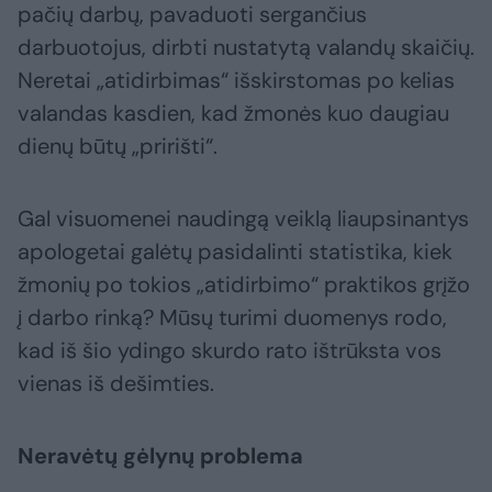
pačių darbų, pavaduoti sergančius
darbuotojus, dirbti nustatytą valandų skaičių.
Neretai „atidirbimas“ išskirstomas po kelias
valandas kasdien, kad žmonės kuo daugiau
dienų būtų „pririšti“.
Gal visuomenei naudingą veiklą liaupsinantys
apologetai galėtų pasidalinti statistika, kiek
žmonių po tokios „atidirbimo“ praktikos grįžo
į darbo rinką? Mūsų turimi duomenys rodo,
kad iš šio ydingo skurdo rato ištrūksta vos
vienas iš dešimties.
Neravėtų gėlynų problema