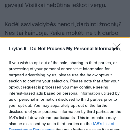
gavėjų! Visiškai nebūtina ieškoti vergų.
Kodėl savivaldybės nenori įdarbinti žmonių?
Nes tai kainuoja. Reikia mokėti ne tik darbo
užmokestį, bet ir draudimo įmokas,
Lrytas.lt -
Do Not Process My Personal Information
mokesčius. O štai menkas pašalpas
pažeidžiamiems žmonėms seniūnijos
If you wish to opt-out of the sale, sharing to third parties, or
paskirsto iš valstybės biudžeto gautų
processing of your personal or sensitive information for
targeted advertising by us, please use the below opt-out
asignavimų.
section to confirm your selection. Please note that after your
opt-out request is processed you may continue seeing
interest-based ads based on personal information utilized by
Pašalpa ar darbas?
us or personal information disclosed to third parties prior to
your opt-out. You may separately opt-out of the further
disclosure of your personal information by third parties on the
Seniūnai argumentuoja, esą neįpareigoti
IAB’s list of downstream participants. This information may
„atidirbti“ už paramą, jos gavėjai tiesiog
also be disclosed by us to third parties on the
IAB’s List of
Downstream Participants
that may further disclose it to other