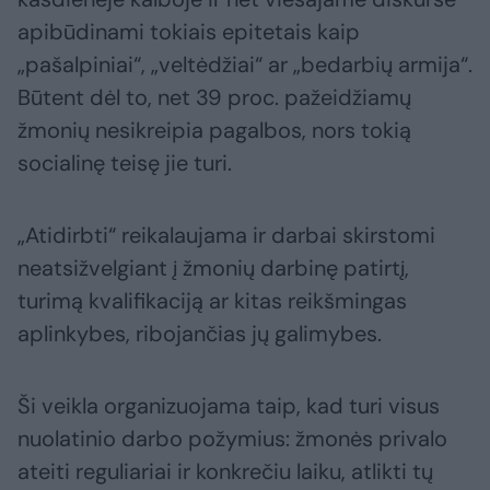
apibūdinami tokiais epitetais kaip
„pašalpiniai“, „veltėdžiai“ ar „bedarbių armija“.
Būtent dėl to, net 39 proc. pažeidžiamų
žmonių nesikreipia pagalbos, nors tokią
socialinę teisę jie turi.
„Atidirbti“ reikalaujama ir darbai skirstomi
neatsižvelgiant į žmonių darbinę patirtį,
turimą kvalifikaciją ar kitas reikšmingas
aplinkybes, ribojančias jų galimybes.
Ši veikla organizuojama taip, kad turi visus
nuolatinio darbo požymius: žmonės privalo
ateiti reguliariai ir konkrečiu laiku, atlikti tų