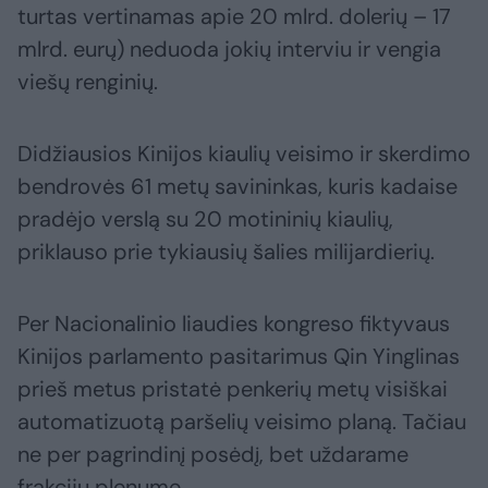
turtas vertinamas apie 20 mlrd. dolerių – 17
mlrd. eurų) neduoda jokių interviu ir vengia
viešų renginių.
Didžiausios Kinijos kiaulių veisimo ir skerdimo
bendrovės 61 metų savininkas, kuris kadaise
pradėjo verslą su 20 motininių kiaulių,
priklauso prie tykiausių šalies milijardierių.
Per Nacionalinio liaudies kongreso fiktyvaus
Kinijos parlamento pasitarimus Qin Yinglinas
prieš metus pristatė penkerių metų visiškai
automatizuotą paršelių veisimo planą. Tačiau
ne per pagrindinį posėdį, bet uždarame
frakcijų plenume.