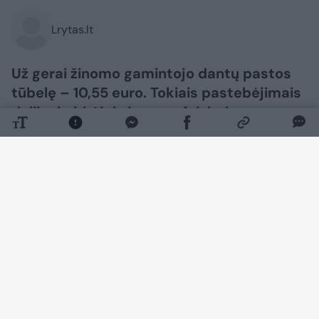
Lrytas.lt
Už gerai žinomo gamintojo dantų pastos
tūbelę – 10,55 euro. Tokiais pastebėjimais
dalijosi pirkėjai viename feisbuko
puslapyje.