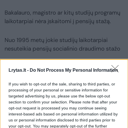
Bakalauro, magistro ar kitų studijų programų
laikotarpiai nėra įskaitomi į pensijų stažą.
Nuo 1995 metų jokie studijų laikotarpiai
nesuteikia pensijų socialinio draudimo stažo
Nuo 2006 m. sausio 1 d. profesinių mokyklų
Lrytas.lt -
Do Not Process My Personal Information
mokiniai ir aukštųjų mokyklų studentai
profesinės praktikos metu valstybės lėšomis
If you wish to opt-out of the sale, sharing to third parties, or
processing of your personal or sensitive information for
draudžiami tik nelaimingų atsitikimų darbe ir
targeted advertising by us, please use the below opt-out
profesinių ligų socialiniu draudimu. Šis
section to confirm your selection. Please note that after your
opt-out request is processed you may continue seeing
draudimas pensijų socialinio draudimo stažo
interest-based ads based on personal information utilized by
nesuteikia.
us or personal information disclosed to third parties prior to
your opt-out. You may separately opt-out of the further