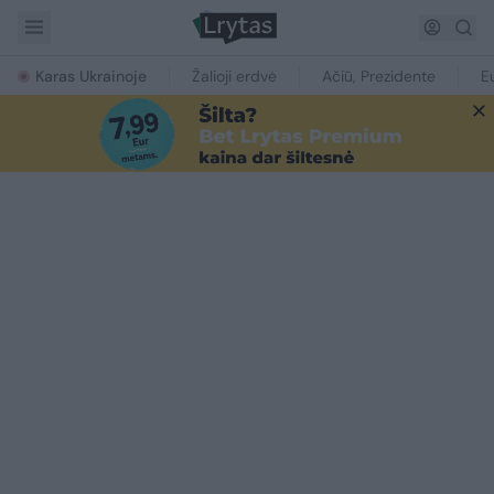
Karas Ukrainoje
Žalioji erdvė
Ačiū, Prezidente
E