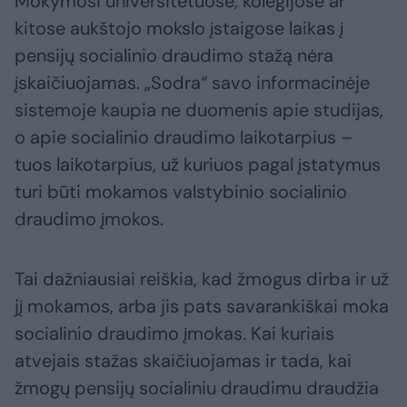
Mokymosi universitetuose, kolegijose ar
kitose aukštojo mokslo įstaigose laikas į
pensijų socialinio draudimo stažą nėra
įskaičiuojamas. „Sodra“ savo informacinėje
sistemoje kaupia ne duomenis apie studijas,
o apie socialinio draudimo laikotarpius –
tuos laikotarpius, už kuriuos pagal įstatymus
turi būti mokamos valstybinio socialinio
draudimo įmokos.
Tai dažniausiai reiškia, kad žmogus dirba ir už
jį mokamos, arba jis pats savarankiškai moka
socialinio draudimo įmokas. Kai kuriais
atvejais stažas skaičiuojamas ir tada, kai
žmogų pensijų socialiniu draudimu draudžia