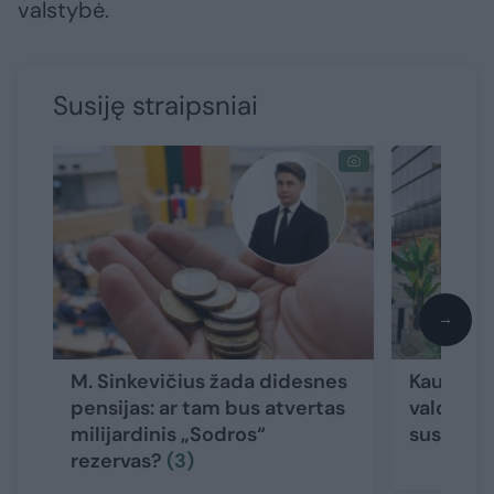
valstybė.
Susiję straipsniai
→
M. Sinkevičius žada didesnes
Kauno ši
pensijas: ar tam bus atvertas
valdžius
milijardinis „Sodros“
susidarė 
rezervas?
(3)