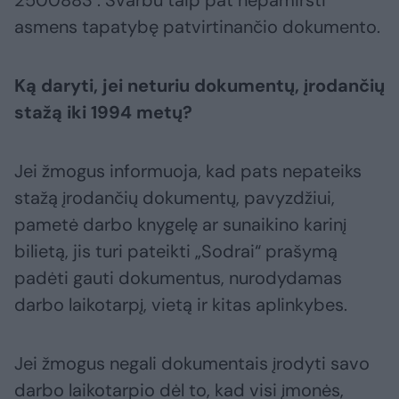
2500883 . Svarbu taip pat nepamiršti
asmens tapatybę patvirtinančio dokumento.
Ką daryti, jei neturiu dokumentų, įrodančių
stažą iki 1994 metų?
Jei žmogus informuoja, kad pats nepateiks
stažą įrodančių dokumentų, pavyzdžiui,
pametė darbo knygelę ar sunaikino karinį
bilietą, jis turi pateikti „Sodrai“ prašymą
padėti gauti dokumentus, nurodydamas
darbo laikotarpį, vietą ir kitas aplinkybes.
Jei žmogus negali dokumentais įrodyti savo
darbo laikotarpio dėl to, kad visi įmonės,