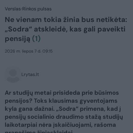
Verslas
Rinkos pulsas
Ne vienam tokia žinia bus netikėta:
„Sodra“ atskleidė, kas gali paveikti
pensiją
(1)
2026 m. liepos 7 d. 09:15
Lrytas.lt
Ar studijų metai prisideda prie būsimos
pensijos? Toks klausimas gyventojams
kyla gana dažnai. „Sodra“ primena, kad į
pensijų socialinio draudimo stažą studijų
laikotarpiai nėra įskaičiuojami, rašoma
pranešime žiniasklaidai.