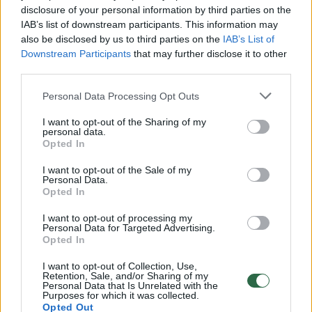
disclosure of your personal information by third parties on the
Taip pat svarbu žinoti, kad dieninėse
IAB’s list of downstream participants. This information may
also be disclosed by us to third parties on the
IAB’s List of
studijose besimokantys studentai yra
Downstream Participants
that may further disclose it to other
draudžiami valstybės lėšomis privalomuoju
third parties.
sveikatos draudimu (PSD), todėl jiems
Personal Data Processing Opt Outs
nereikia patiems mokėti PSD įmokų. Tačiau
I want to opt-out of the Sharing of my
PSD nėra pensijų socialinis draudimas, todėl
personal data.
Opted In
pensijų stažas dėl to nekaupiamas.
I want to opt-out of the Sale of my
Personal Data.
Opted In
Kodėl reikia pateikti dokumentus apie
stažą iki 1994 metų?
I want to opt-out of processing my
Personal Data for Targeted Advertising.
Opted In
„Sodra“ kaupia duomenis apie gyventojų
I want to opt-out of Collection, Use,
Retention, Sale, and/or Sharing of my
darbovietes, jose dirbtą laiką ir gautą
Personal Data that Is Unrelated with the
Purposes for which it was collected.
atlyginimą nuo 1994 metų. Iki 1994 m.
Opted Out