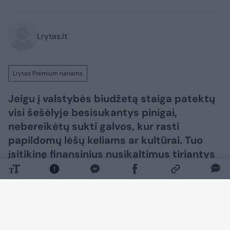
Lrytas.lt
Lrytas Premium nariams
Jeigu į valstybės biudžetą staiga patektų
visi šešėlyje besisukantys pinigai,
nebereikėtų sukti galvos, kur rasti
papildomų lėšų keliams ar kultūrai. Tuo
įsitikinę finansinius nusikaltimus tiriantys
pareigūnai, kuriuos stebina ne tik aferistų
gudrybės.