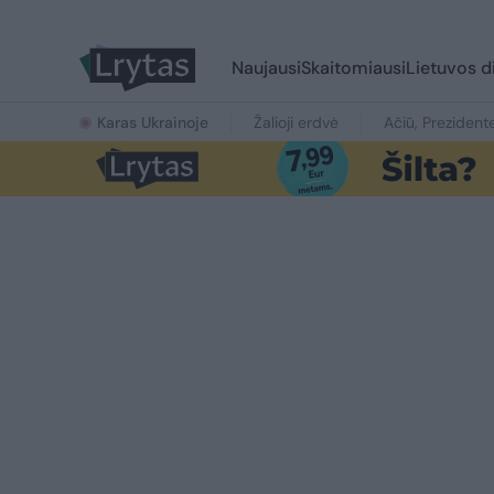
Naujausi
Skaitomiausi
Lietuvos d
Karas Ukrainoje
Žalioji erdvė
Ačiū, Prezident