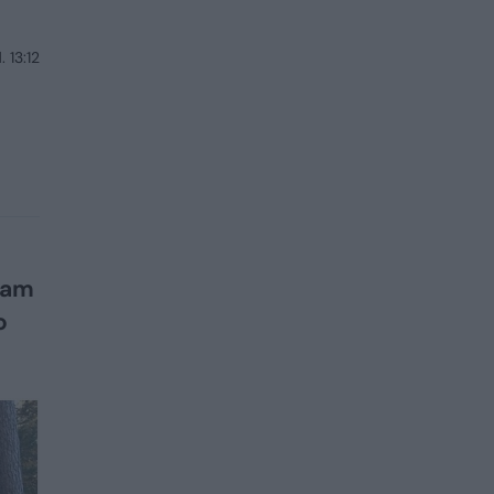
 13:12
mpam
o