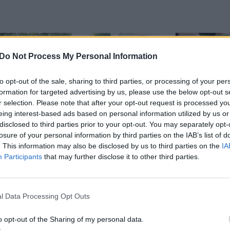
Do Not Process My Personal Information
to opt-out of the sale, sharing to third parties, or processing of your per
formation for targeted advertising by us, please use the below opt-out s
r selection. Please note that after your opt-out request is processed y
eing interest-based ads based on personal information utilized by us or
Gamina tai, ko
„Mums miškas
disclosed to third parties prior to your opt-out. You may separately opt-
pasaulyje daugiau
galvoje ir tiesiogine,
losure of your personal information by third parties on the IAB’s list of
niekas nedaro: „Tai –
ir perkeltine
. This information may also be disclosed by us to third parties on the
IA
mano atradimas“
(1)
prasme“: Dovilė
Participants
that may further disclose it to other third parties.
puošmenas kuria iš
augalų tinginiams
l Data Processing Opt Outs
o opt-out of the Sharing of my personal data.