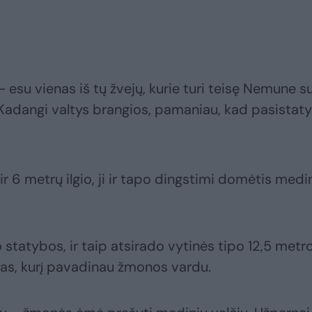
 esu vienas iš tų žvejų, kurie turi teisę Nemune s
 Kadangi valtys brangios, pamaniau, kad pasistaty
ir 6 metrų ilgio, ji ir tapo dingstimi domėtis medi
statybos, ir taip atsirado vytinės tipo 12,5 metr
ivas, kurį pavadinau žmonos vardu.