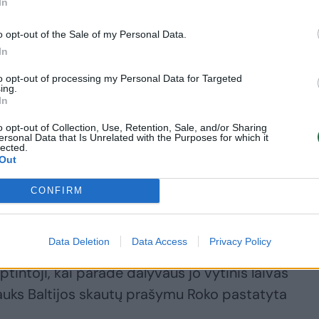
In
iko maždaug prieš penkerius metus, kai su vyru R
o opt-out of the Sale of my Personal Data.
In
to opt-out of processing my Personal Data for Targeted
ing.
ktinis – pasitraukė iš ugniagesių gelbėtojų tarnyb
In
rate. Mat dukrai paaugus Šilutėje 2023 metais jied
o opt-out of Collection, Use, Retention, Sale, and/or Sharing
ersonal Data that Is Unrelated with the Purposes for which it
lected.
Out
nių vytinių laivų statybai R.Radzvilavičius šiuo 
CONFIRM
nepraleidžia senųjų laivų paradų, kurie Klaipėdoje, D
ę.
Data Deletion
Data Access
Privacy Policy
tintoji, kai parade dalyvaus jo vytinis laivas
 plauks Baltijos skautų prašymu Roko pastatyta