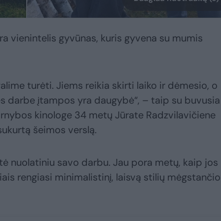
a vienintelis gyvūnas, kuris gyvena su mumis
e turėti. Jiems reikia skirti laiko ir dėmesio, o
es darbe įtampos yra daugybė“, – taip su buvusia
rnybos kinologe 34 metų Jūrate Radzvilavičiene
sukurtą šeimos verslą.
tė nuolatiniu savo darbu. Jau pora metų, kaip jos
is rengiasi minimalistinį, laisvą stilių mėgstančio