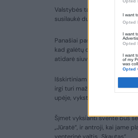
Opted 
Valstybės tarnybą Jūratė pal
I want t
susilaukė dukros Vėjos.
Opted 
I want 
Advertis
Panašiai pasielgė ir jos sutuo
Opted 
kad galėtų dirbti kartu su Jū
I want t
atidarė siuvyklą „Jikona“.
of my P
was col
Opted 
Išskirtiniam pomėgiui – senovi
irgi turi mažai laiko. Bet jis 
upėje, vyksta per Jūros švent
Šįmet vyksianti šventė bus sep
„Jūratė“, ir antroji, kai jame
venterinė valtis „Skautas“.