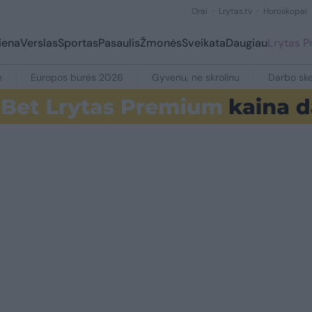
Orai
Lrytas.tv
Horoskopai
iena
Verslas
Sportas
Pasaulis
Žmonės
Sveikata
Daugiau
Lrytas 
e
Europos burės 2026
Gyvenu, ne skrolinu
Darbo ske