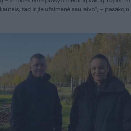
mų – žmonės ėmė prašyti medinių valčių. Užpernai
kautais, tad ir jie užsimanė sau laivo“, – pasakojo