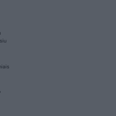
u
siu
niais
o