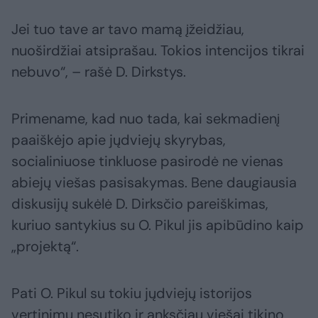
Jei tuo tave ar tavo mamą įžeidžiau,
nuoširdžiai atsiprašau. Tokios intencijos tikrai
nebuvo“, – rašė D. Dirkstys.
Primename, kad nuo tada, kai sekmadienį
paaiškėjo apie jųdviejų skyrybas,
socialiniuose tinkluose pasirodė ne vienas
abiejų viešas pasisakymas. Bene daugiausia
diskusijų sukėlė D. Dirksčio pareiškimas,
kuriuo santykius su O. Pikul jis apibūdino kaip
„projektą“.
Pati O. Pikul su tokiu jųdviejų istorijos
vertinimu nesutiko ir anksčiau viešai tikino,