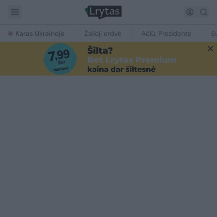
Karas Ukrainoje
Žalioji erdvė
Ačiū, Prezidente
E