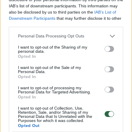
IAB’s list of downstream participants. This information may
Žmonės
Veidai ir vardai
also be disclosed by us to third parties on the
IAB’s List of
Dominykas Dirkstys atsiprašė
Downstream Participants
that may further disclose it to other
third parties.
Oksanos Pikul
(1)
Personal Data Processing Opt Outs
2026 m. rugpjūčio 6 d. 11:57
I want to opt-out of the Sharing of my
personal data.
Opted In
Lrytas.lt
I want to opt-out of the Sale of my
Personal Data.
Opted In
Vizažistės, verslininkės Oksanos Pikul (42
m.) ir kovotojo Dominyko Dirksčio (24 m.)
I want to opt-out of processing my
Personal Data for Targeted Advertising.
skyrybos ir po jų kilęs konfliktas kasdien
Opted In
įgauna vis naujų spalvų. Pora vienas kitam
I want to opt-out of Collection, Use,
negailėjo aštrių žodžių, tačiau panašu, kad
Retention, Sale, and/or Sharing of my
Personal Data that Is Unrelated with the
drama pamažu slūgsta.
Purposes for which it was collected.
Opted Out