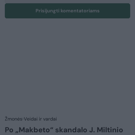
Prisijungti komentatoriams
Žmonės
Veidai ir vardai
Po „Makbeto“ skandalo J. Miltinio