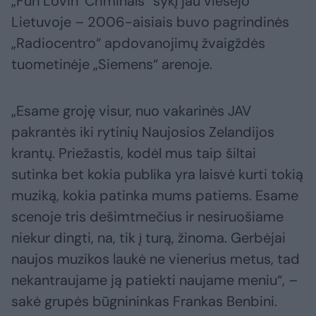
„Fun Lovin’ Criminals“ sykį jau viešėjo
Lietuvoje – 2006-aisiais buvo pagrindinės
„Radiocentro“ apdovanojimų žvaigždės
tuometinėje „Siemens“ arenoje.
„Esame groję visur, nuo vakarinės JAV
pakrantės iki rytinių Naujosios Zelandijos
krantų. Priežastis, kodėl mus taip šiltai
sutinka bet kokia publika yra laisvė kurti tokią
muziką, kokia patinka mums patiems. Esame
scenoje tris dešimtmečius ir nesiruošiame
niekur dingti, na, tik į turą, žinoma. Gerbėjai
naujos muzikos laukė ne vienerius metus, tad
nekantraujame ją patiekti naujame meniu“, –
sakė grupės būgnininkas Frankas Benbini.