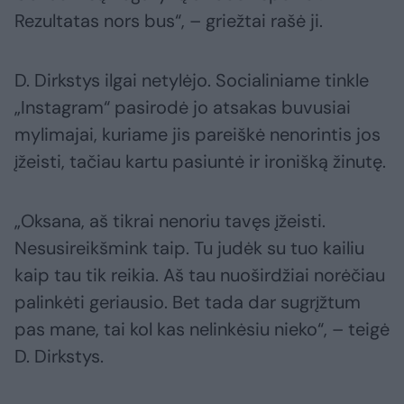
Rezultatas nors bus“, – griežtai rašė ji.
D. Dirkstys ilgai netylėjo. Socialiniame tinkle
„Instagram“ pasirodė jo atsakas buvusiai
mylimajai, kuriame jis pareiškė nenorintis jos
įžeisti, tačiau kartu pasiuntė ir ironišką žinutę.
„Oksana, aš tikrai nenoriu tavęs įžeisti.
Nesusireikšmink taip. Tu judėk su tuo kailiu
kaip tau tik reikia. Aš tau nuoširdžiai norėčiau
palinkėti geriausio. Bet tada dar sugrįžtum
pas mane, tai kol kas nelinkėsiu nieko“, – teigė
D. Dirkstys.