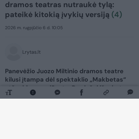
dramos teatras nutraukė tylą:
pateikė kitokią įvykių versiją
(4)
2026 m. rugpjūčio 6 d. 10:05
Lrytas.lt
Panevėžio Juozo Miltinio dramos teatre
kilusi įtampa dėl spektaklio „Makbetas“
atšaukimo neslūgsta. Po viešai išsakytos
režisieriaus Aleksandro Špilevojaus ir
pagrindinį vaidmenį kūrusio aktoriaus
Tado Gryn kritikos savo poziciją
ketvirtadienį nusprendė išdėstyti ir teatro
vadovybė.