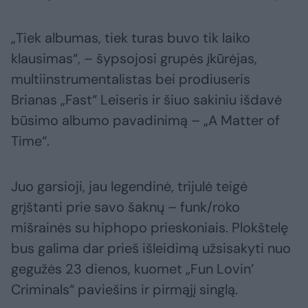
„Tiek albumas, tiek turas buvo tik laiko
klausimas“, – šypsojosi grupės įkūrėjas,
multiinstrumentalistas bei prodiuseris
Brianas „Fast“ Leiseris ir šiuo sakiniu išdavė
būsimo albumo pavadinimą – „A Matter of
Time“.
Juo garsioji, jau legendinė, trijulė teigė
grįštanti prie savo šaknų – funk/roko
mišrainės su hiphopo prieskoniais. Plokštelę
bus galima dar prieš išleidimą užsisakyti nuo
gegužės 23 dienos, kuomet „Fun Lovin’
Criminals“ paviešins ir pirmąjį singlą.