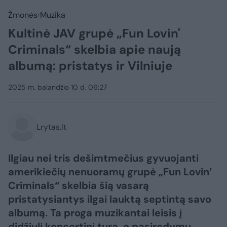
Žmonės
Muzika
Kultinė JAV grupė „Fun Lovin'
Criminals“ skelbia apie naują
albumą: pristatys ir Vilniuje
2025 m. balandžio 10 d. 06:27
Lrytas.lt
Ilgiau nei tris dešimtmečius gyvuojanti
amerikiečių nenuoramų grupė „Fun Lovin’
Criminals“ skelbia šią vasarą
pristatysiantys ilgai lauktą septintą savo
albumą. Ta proga muzikantai leisis į
didžiulį koncertinį turą, o pasirodymų