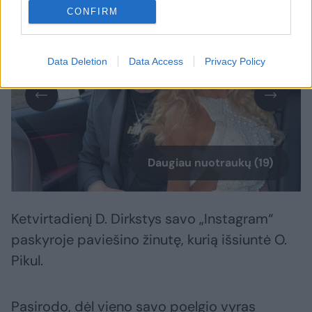
CONFIRM
Data Deletion
Data Access
Privacy Policy
Daugiau nuotraukų (19)
Ketvirtadienį D. Dirkstys savo „Instagram“
paskyroje paviešino žinutę, kurią išsiuntė O.
Pikul.
Pasirodo, dėl vieno savo poelgio vyras