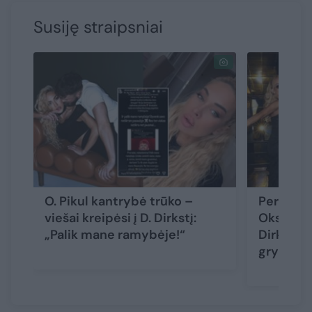
Susiję straipsniai
O. Pikul kantrybė trūko –
Peržiūrėję
viešai kreipėsi į D. Dirkstį:
Oksaną P
„Palik mane ramybėje!“
Dirkstys
grybas“