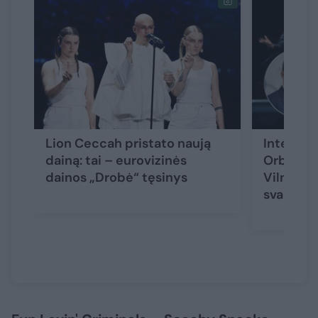
Lion Ceccah pristato naują
Internaut
dainą: tai – eurovizinės
Orbakait
dainos „Drobė“ tęsinys
Vilniuje:
svarbų k