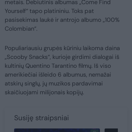
metais. Debiutinis albumas „Come Find
Yourself“ tapo platininiu. Toks pat
pasisekimas laukė ir antrojo albumo „100%
Colombian“.
Populiariausiu grupės kūriniu laikoma daina
„Scooby Snacks“, kurioje girdimi dialogai iš
kultinių Quentino Tarantino filmų. Iš viso
amerikiečiai išleido 6 albumus, nemažai
atskirų singlų, jų muzikos pardavimai
skaičiuojami milijonais kopijų.
Susiję straipsniai