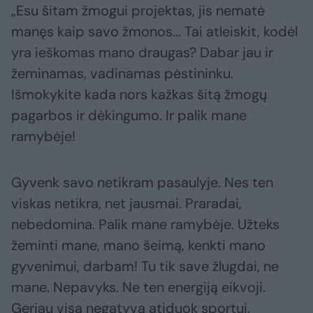
„Esu šitam žmogui projektas, jis nematė
manęs kaip savo žmonos... Tai atleiskit, kodėl
yra ieškomas mano draugas? Dabar jau ir
žeminamas, vadinamas pėstininku.
Išmokykite kada nors kažkas šitą žmogų
pagarbos ir dėkingumo. Ir palik mane
ramybėje!
Gyvenk savo netikram pasaulyje. Nes ten
viskas netikra, net jausmai. Praradai,
nebedomina. Palik mane ramybėje. Užteks
žeminti mane, mano šeimą, kenkti mano
gyvenimui, darbam! Tu tik save žlugdai, ne
mane. Nepavyks. Ne ten energiją eikvoji.
Geriau visą negatyvą atiduok sportui.