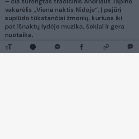
– čia surengtas tradicinis Andriaus Tapino
vakarėlis „Viena naktis Nidoje“. Į pajūrį
suplūdo tūkstančiai žmonių, kuriuos iki
pat išnaktų lydėjo muzika, šokiai ir gera
nuotaika.
Daugiau nuotraukų (16)