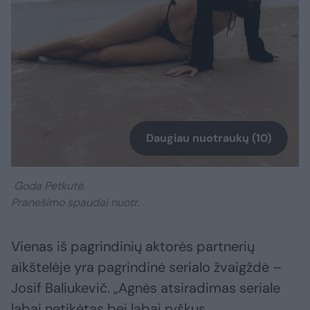
Daugiau nuotraukų (10)
Goda Petkutė.
Pranešimo spaudai nuotr.
Vienas iš pagrindinių aktorės partnerių
aikštelėje yra pagrindinė serialo žvaigždė –
Josif Baliukevič. „Agnės atsiradimas seriale
labai netikėtas bei labai ryškus.