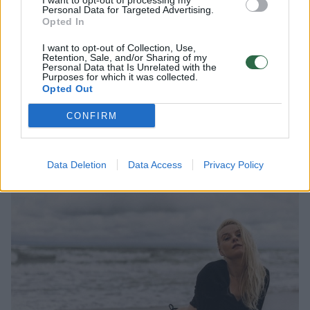
I want to opt-out of processing my
komanda bei profesionaliais aktoriais.
Personal Data for Targeted Advertising.
Opted In
I want to opt-out of Collection, Use,
Retention, Sale, and/or Sharing of my
Personal Data that Is Unrelated with the
Purposes for which it was collected.
Opted Out
CONFIRM
Data Deletion
Data Access
Privacy Policy