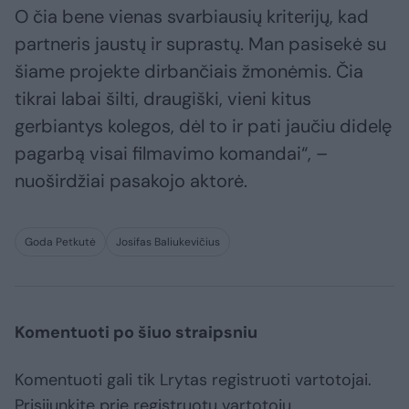
O čia bene vienas svarbiausių kriterijų, kad
partneris jaustų ir suprastų. Man pasisekė su
šiame projekte dirbančiais žmonėmis. Čia
tikrai labai šilti, draugiški, vieni kitus
gerbiantys kolegos, dėl to ir pati jaučiu didelę
pagarbą visai filmavimo komandai“, –
nuoširdžiai pasakojo aktorė.
Goda Petkutė
Josifas Baliukevičius
Komentuoti po šiuo straipsniu
Komentuoti gali tik Lrytas registruoti vartotojai.
Prisijunkite prie registruotų vartotojų