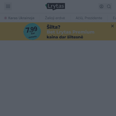
Karas Ukrainoje
Žalioji erdvė
Ačiū, Prezidente
E