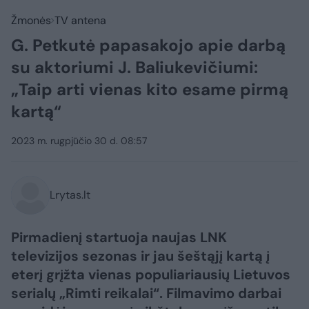
Žmonės
TV antena
G. Petkutė papasakojo apie darbą
su aktoriumi J. Baliukevičiumi:
„Taip arti vienas kito esame pirmą
kartą“
2023 m. rugpjūčio 30 d. 08:57
Lrytas.lt
Pirmadienį startuoja naujas LNK
televizijos sezonas ir jau šeštąjį kartą į
eterį grįžta vienas populiariausių Lietuvos
serialų „Rimti reikalai“. Filmavimo darbai