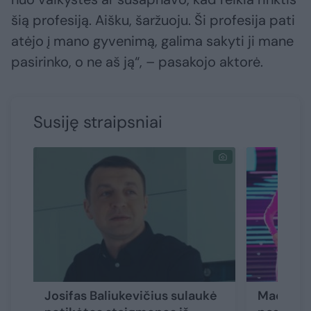
šią profesiją. Aišku, šaržuoju. Ši profesija pati
atėjo į mano gyvenimą, galima sakyti ji mane
pasirinko, o ne aš ją“, – pasakojo aktorė.
Susiję straipsniai
Josifas Baliukevičius sulaukė
Madonna v