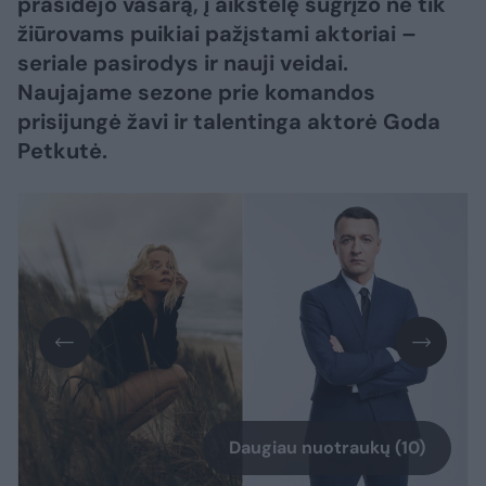
prasidėjo vasarą, į aikštelę sugrįžo ne tik
žiūrovams puikiai pažįstami aktoriai –
seriale pasirodys ir nauji veidai.
Naujajame sezone prie komandos
prisijungė žavi ir talentinga aktorė Goda
Petkutė.
Daugiau nuotraukų (10)