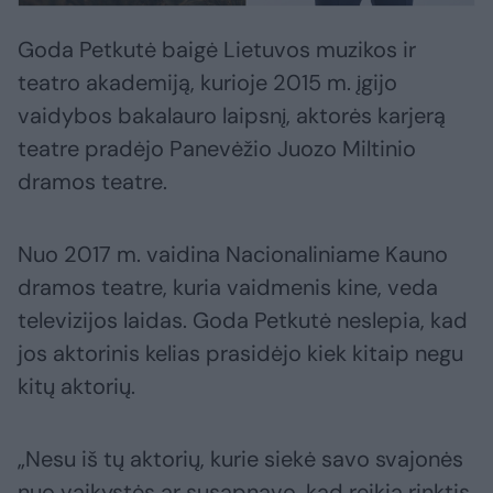
Goda Petkutė baigė Lietuvos muzikos ir
teatro akademiją, kurioje 2015 m. įgijo
vaidybos bakalauro laipsnį, aktorės karjerą
teatre pradėjo Panevėžio Juozo Miltinio
dramos teatre.
Nuo 2017 m. vaidina Nacionaliniame Kauno
dramos teatre, kuria vaidmenis kine, veda
televizijos laidas. Goda Petkutė neslepia, kad
jos aktorinis kelias prasidėjo kiek kitaip negu
kitų aktorių.
„Nesu iš tų aktorių, kurie siekė savo svajonės
nuo vaikystės ar susapnavo, kad reikia rinktis