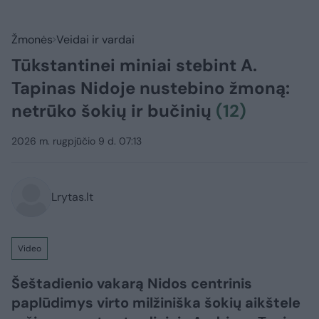
Žmonės
Veidai ir vardai
Tūkstantinei miniai stebint A.
Tapinas Nidoje nustebino žmoną:
netrūko šokių ir bučinių
(12)
2026 m. rugpjūčio 9 d. 07:13
Lrytas.lt
Video
Šeštadienio vakarą Nidos centrinis
paplūdimys virto milžiniška šokių aikštele