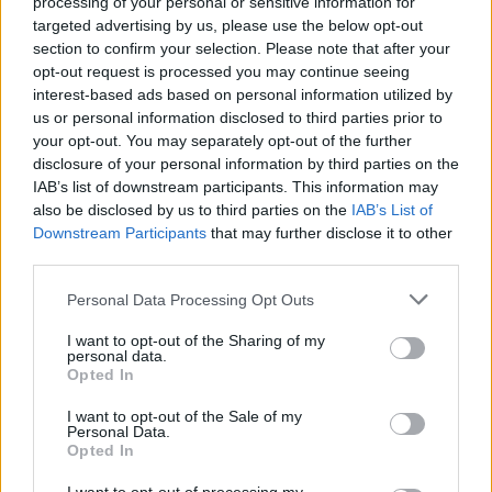
kad atsiranda labai netikėtai, bet ir yra
processing of your personal or sensitive information for
targeted advertising by us, please use the below opt-out
įtraukiantis savo pozicija bei charakterio
section to confirm your selection. Please note that after your
savybėmis.
opt-out request is processed you may continue seeing
interest-based ads based on personal information utilized by
us or personal information disclosed to third parties prior to
Ji puiki žurnalistė, kuri turi gebėti gudriai
your opt-out. You may separately opt-out of the further
disclosure of your personal information by third parties on the
pateisinti savo elgesį, norėdama ištraukti
IAB’s list of downstream participants. This information may
tokios informacijos, kokios reikia. Ji ir
also be disclosed by us to third parties on the
IAB’s List of
racionali, ir tuo pat metu empatiška. Savo
Downstream Participants
that may further disclose it to other
third parties.
srities profesionalė bei romantikė, kas irgi
vėliau paaiškėja“, – dalijosi patirtimi Goda
Personal Data Processing Opt Outs
Petkutė.
I want to opt-out of the Sharing of my
personal data.
Opted In
Aktorė džiaugiasi ne tik tuo, kad kuria vieną
I want to opt-out of the Sale of my
Personal Data.
įdomiausių personažų jos televizinėje
Opted In
karjeroje, bet ir dirba su puikia filmavimo