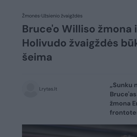
Žmonės
Užsienio žvaigždės
Bruce'o Williso žmona i
Holivudo žvaigždės būkl
šeima
„Sunku n
Lrytas.lt
Bruce'as
žmona Em
frontot