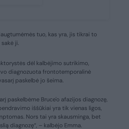
iaugtumėmės tuo, kas yra, jis tikrai to
sakė ji.
ktorystės dėl kalbėjimo sutrikimo,
buvo diagnozuota frontotemporalinė
vasarį paskelbė jo šeima.
arį paskelbėme Bruce'o afazijos diagnozę,
bendravimo iššūkiai yra tik vienas ligos,
simptomas. Nors tai yra skausminga, bet
kslią diagnozę“, – kalbėjo Emma.