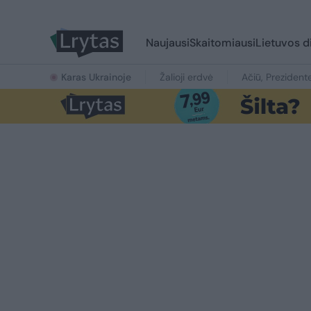
Naujausi
Skaitomiausi
Lietuvos d
Karas Ukrainoje
Žalioji erdvė
Ačiū, Prezident