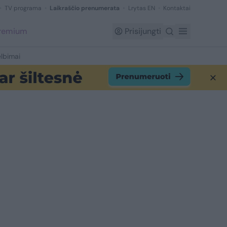
TV programa
Laikraščio prenumerata
Lrytas EN
Kontaktai
Premium
Prisijungti
lbimai