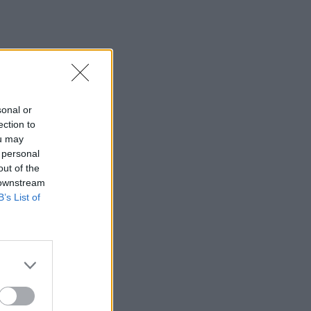
sonal or
ection to
ou may
 personal
out of the
 downstream
B’s List of