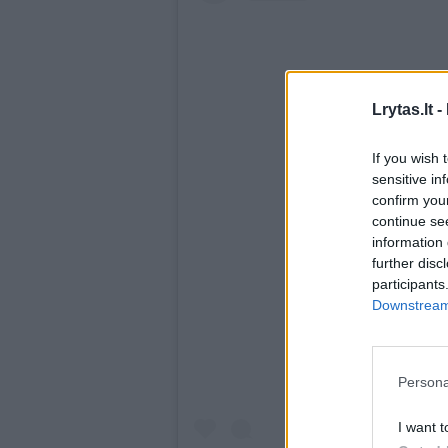
Lrytas.lt -
If you wish 
sensitive in
confirm you
continue se
information 
further disc
View this pos
participants
Downstream 
Persona
I want t