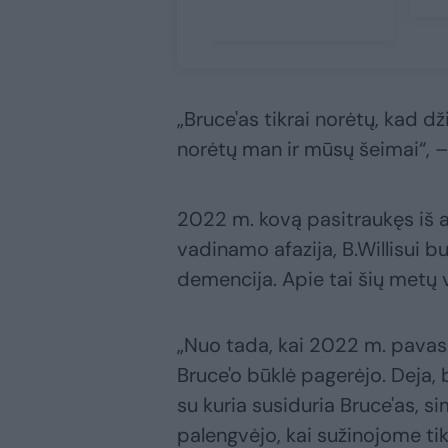
„Bruce'as tikrai norėtų, kad dž
norėtų man ir mūsų šeimai“, – 
2022 m. kovą pasitraukęs iš a
vadinamo afazija, B.Willisui 
demencija. Apie tai šių metų 
„Nuo tada, kai 2022 m. pavas
Bruce'o būklė pagerėjo. Deja, 
su kuria susiduria Bruce'as, 
palengvėjo, kai sužinojome ti