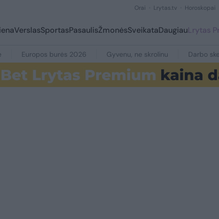
Orai
Lrytas.tv
Horoskopai
iena
Verslas
Sportas
Pasaulis
Žmonės
Sveikata
Daugiau
Lrytas 
e
Europos burės 2026
Gyvenu, ne skrolinu
Darbo ske