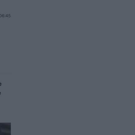
 06:45
ė
ė