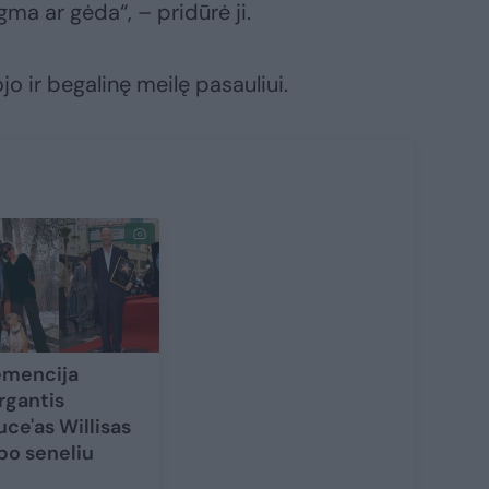
ma ar gėda“, – pridūrė ji.
jo ir begalinę meilę pasauliui.
mencija
rgantis
uce'as Willisas
po seneliu