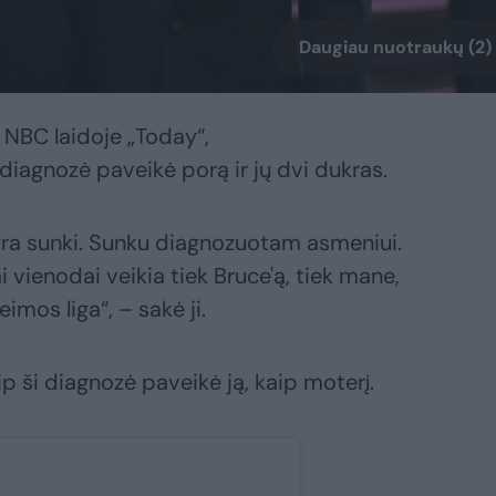
Daugiau nuotraukų (2)
NBC laidoje „Today“,
diagnozė paveikė porą ir jų dvi dukras.
ra sunki. Sunku diagnozuotam asmeniui.
ai vienodai veikia tiek Bruce'ą, tiek mane,
imos liga“, – sakė ji.
p ši diagnozė paveikė ją, kaip moterį.