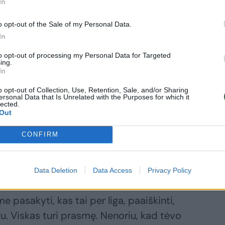
In
o opt-out of the Sale of my Personal Data.
In
g Willis (@emmahemingwillis)
to opt-out of processing my Personal Data for Targeted
ing.
In
nimas, ir prakeiksmas“, – sakė ji ir
o opt-out of Collection, Use, Retention, Sale, and/or Sharing
ersonal Data that Is Unrelated with the Purposes for which it
uprasti, kas su juo vyksta, nors tai vis dar
lected.
Out
CONFIRM
Bruce'as, šiek tiek lengviau. Mes esame
 joms pasakoju.
Data Deletion
Data Access
Privacy Policy
 pasakyti, kas tai per liga, paaiškinti,
iu. Viskas turi prasmę. Nenoriu, kad tėvo