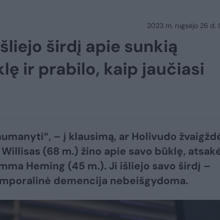
2023 m. rugsėjo 26 d.
šliejo širdį apie sunkią
ę ir prabilo, kaip jaučiasi
umanyti“, – į klausimą, ar Holivudo žvaigžd
 Willisas (68 m.) žino apie savo būklę, atsak
ma Heming (45 m.). Ji išliejo savo širdį –
emporalinė demencija nebeišgydoma.