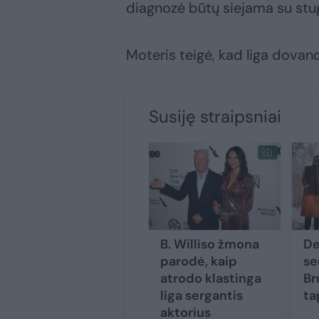
diagnozė būtų siejama su stug
Moteris teigė, kad liga dovano
Susiję straipsniai
B. Williso žmona
De
parodė, kaip
se
atrodo klastinga
Br
liga sergantis
ta
aktorius