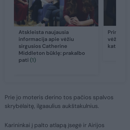
Atskleista naujausia
Princesė
informacija apie vėžiu
vėžį: ilga
sirgusios Catherine
kateteri
Middleton būklę: prakalbo
pati
(1)
Prie jo moteris derino tos pačios spalvos
skrybėlaitę, ilgaaulius aukštakulnius.
Karininkai į palto atlapą įsegė ir Airijos