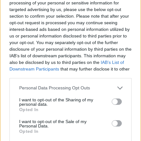
Po D. Dirksčio pareiškimo –
processing of your personal or sensitive information for
rinkodaros specialistės Monikos Ra
targeted advertising by us, please use the below opt-out
section to confirm your selection. Please note that after your
verdiktas: „Tai yra mirties
opt-out request is processed you may continue seeing
nuosprendis“
(4)
interest-based ads based on personal information utilized by
us or personal information disclosed to third parties prior to
your opt-out. You may separately opt-out of the further
2026 m. rugpjūčio 5 d. 14:07
disclosure of your personal information by third parties on the
IAB’s list of downstream participants. This information may
also be disclosed by us to third parties on the
IAB’s List of
Lrytas.lt
Downstream Participants
that may further disclose it to other
third parties.
Personal Data Processing Opt Outs
Lrytas Premium nariams
I want to opt-out of the Sharing of my
personal data.
Vizažo meistrės, verslininkės Oksanos
Opted In
Pikul (42 m.) ir kovotojo Dominyko Dirksčio
I want to opt-out of the Sale of my
(24 m.) santykių istorija socialiniuose
Personal Data.
Opted In
tinkluose sulaukė didžiulio visuomenės