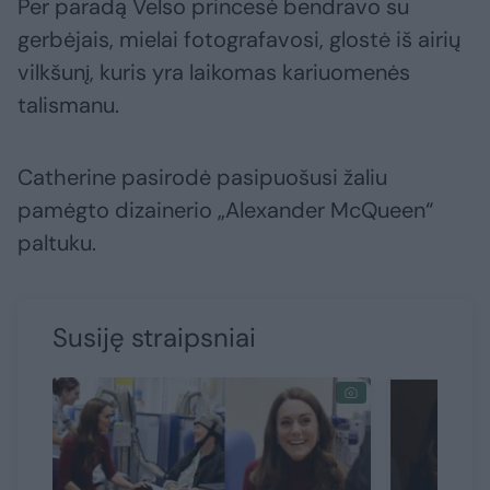
Per paradą Velso princesė bendravo su
gerbėjais, mielai fotografavosi, glostė iš airių
vilkšunį, kuris yra laikomas kariuomenės
talismanu.
Catherine pasirodė pasipuošusi žaliu
pamėgto dizainerio „Alexander McQueen“
paltuku.
Susiję straipsniai