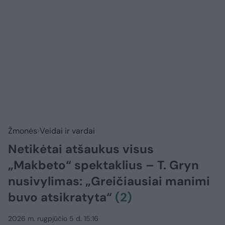
Žmonės
Veidai ir vardai
Netikėtai atšaukus visus
„Makbeto“ spektaklius – T. Gryn
nusivylimas: „Greičiausiai manimi
buvo atsikratyta“
(2)
2026 m. rugpjūčio 5 d. 15:16