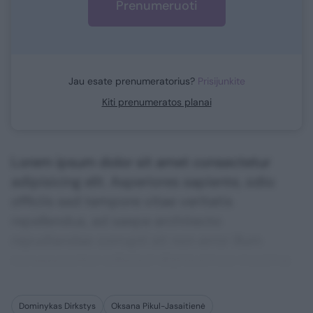
Prenumeruoti
Jau esate prenumeratorius?
Prisijunkite
Kiti prenumeratos planai
Lorem ipsum dolor sit amet consectetur
adipisicing elit. Asperiores sapiente, odio
officiis sed tempore vitae veritatis
repellendus, ad saepe architecto
repudiandae corrupti sit non error illum
consequuntur adipisci dignissimos maxime.
Dominykas Dirkstys
Oksana Pikul-Jasaitienė