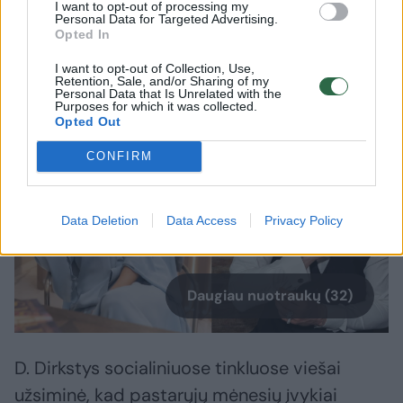
dėmesio, tačiau po žinios apie skyrybas
I want to opt-out of processing my
Personal Data for Targeted Advertising.
pasigirdo ir suklusti privertusių
Opted In
pareiškimų.
I want to opt-out of Collection, Use,
Retention, Sale, and/or Sharing of my
Personal Data that Is Unrelated with the
Purposes for which it was collected.
Opted Out
CONFIRM
Data Deletion
Data Access
Privacy Policy
Daugiau nuotraukų (32)
D. Dirkstys socialiniuose tinkluose viešai
užsiminė, kad pastarųjų mėnesių įvykiai