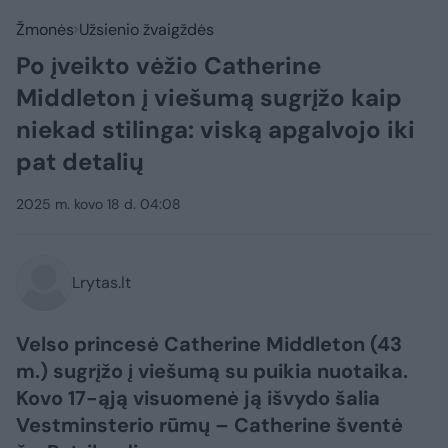
Žmonės
Užsienio žvaigždės
Po įveikto vėžio Catherine
Middleton į viešumą sugrįžo kaip
niekad stilinga: viską apgalvojo iki
pat detalių
2025 m. kovo 18 d. 04:08
Lrytas.lt
Velso princesė Catherine Middleton (43
m.) sugrįžo į viešumą su puikia nuotaika.
Kovo 17-ąją visuomenė ją išvydo šalia
Vestminsterio rūmų – Catherine šventė