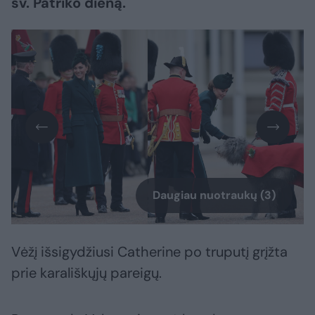
šv. Patriko dieną.
Daugiau nuotraukų (3)
Vėžį išsigydžiusi Catherine po truputį grįžta
prie karališkųjų pareigų.