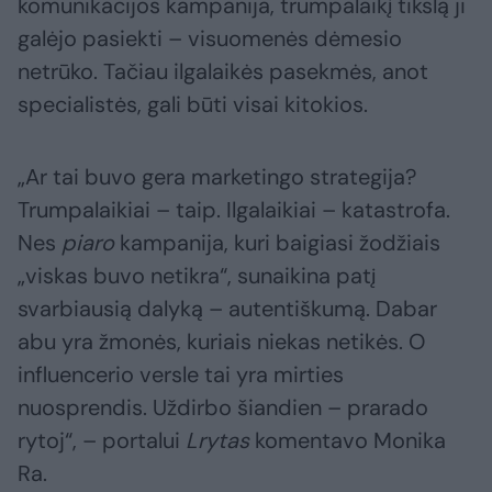
komunikacijos kampanija, trumpalaikį tikslą ji
galėjo pasiekti – visuomenės dėmesio
netrūko. Tačiau ilgalaikės pasekmės, anot
specialistės, gali būti visai kitokios.
„Ar tai buvo gera marketingo strategija?
Trumpalaikiai – taip. Ilgalaikiai – katastrofa.
Nes
piaro
kampanija, kuri baigiasi žodžiais
„viskas buvo netikra“, sunaikina patį
svarbiausią dalyką – autentiškumą. Dabar
abu yra žmonės, kuriais niekas netikės. O
influencerio versle tai yra mirties
nuosprendis. Uždirbo šiandien – prarado
rytoj“, – portalui
Lrytas
komentavo Monika
Ra.