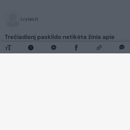
Lrytas.lt
Trečiadienį pasklido netikėta žinia apie
atšauktą spektaklį „Makbetas“, kuris
turėjo būti rodomas net kelis kartus.
Pagrindinį vaidmenį jame atlikti turėjęs
aktorius Tadas Gryn neslėpė nusivylimo –
jis pripažino, kad iš spektaklio pasitraukė
ne pats.