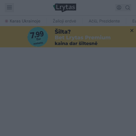
Karas Ukrainoje
Žalioji erdvė
Ačiū, Prezidente
E