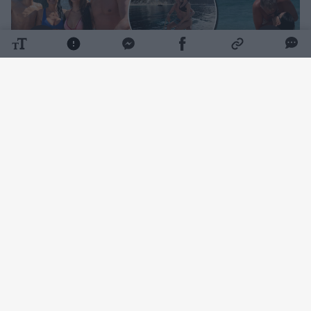
Daugiau nuotraukų (20)
Atsipūsti nuo darbų šeima patraukė, ten kur
širdžiai miela sporto legendos žmonai – į jos
gimtinę Graikiją.
Socialiniuose tinkluose žinoma moteris
pasidalijo kvapą gniaužiančiais kadrais.