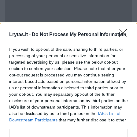
Lrytas.lt -
Do Not Process My Personal Information
If you wish to opt-out of the sale, sharing to third parties, or
processing of your personal or sensitive information for
Pora dukrelės vardo kol kas neatskleidė,
targeted advertising by us, please use the below opt-out
tačiau prie žinutės pridėjo gluosnio medžio
section to confirm your selection. Please note that after your
opt-out request is processed you may continue seeing
atvaizdą, rašo BBC.
interest-based ads based on personal information utilized by
us or personal information disclosed to third parties prior to
your opt-out. You may separately opt-out of the further
Ši naujiena pasirodė praėjus 15 mėnesių po
disclosure of your personal information by third parties on the
to, kai aktorė susituokė su Jake’u Bongiovi –
IAB’s list of downstream participants. This information may
also be disclosed by us to third parties on the
IAB’s List of
roko legendos Jono Bon Jovi 23-ejų metų
Downstream Participants
that may further disclose it to other
sūnumi.
third parties.