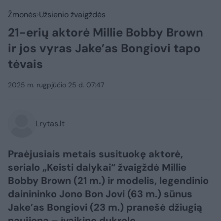
Žmonės
Užsienio žvaigždės
21-erių aktorė Millie Bobby Brown
ir jos vyras Jake’as Bongiovi tapo
tėvais
2025 m. rugpjūčio 25 d. 07:47
Lrytas.lt
Praėjusiais metais susituokę aktorė,
serialo „Keisti dalykai“ žvaigždė Millie
Bobby Brown (21 m.) ir modelis, legendinio
dainininko Jono Bon Jovi (63 m.) sūnus
Jake’as Bongiovi (23 m.) pranešė džiugią
naujieną – įvaikino dukrelę.