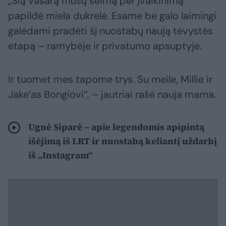
„Šią vasarą mūsų šeimą per įvaikinimą
papildė miela dukrelė. Esame be galo laimingi
galėdami pradėti šį nuostabų naują tėvystės
etapą – ramybėje ir privatumo apsuptyje.
Ir tuomet mes tapome trys. Su meile, Millie ir
Jake’as Bongiovi“, – jautriai rašė nauja mama.
Ugnė Siparė – apie legendomis apipintą
išėjimą iš LRT ir nuostabą keliantį uždarbį
iš „Instagram“