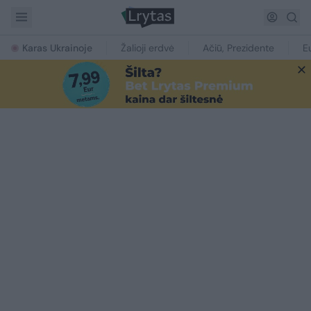
Karas Ukrainoje
Žalioji erdvė
Ačiū, Prezidente
E