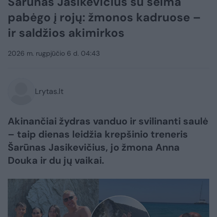
Šarūnas Jasikevičius su šeima
pabėgo į rojų: žmonos kadruose –
ir saldžios akimirkos
2026 m. rugpjūčio 6 d. 04:43
Lrytas.lt
Akinančiai žydras vanduo ir svilinanti saulė
– taip dienas leidžia krepšinio treneris
Šarūnas Jasikevičius, jo žmona Anna
Douka ir du jų vaikai.