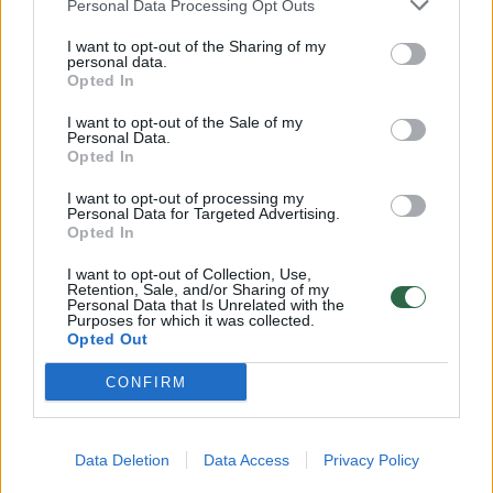
Personal Data Processing Opt Outs
Susiję straipsniai
I want to opt-out of the Sharing of my
personal data.
Opted In
I want to opt-out of the Sale of my
Personal Data.
Opted In
I want to opt-out of processing my
Personal Data for Targeted Advertising.
Opted In
I want to opt-out of Collection, Use,
Retention, Sale, and/or Sharing of my
Personal Data that Is Unrelated with the
Purposes for which it was collected.
39-erių Amber Heard
81-erių 
Opted Out
pranešė netikėtą žinią:
pasirodė
žvaigždė sūpuoja dvynukus
dvimete
CONFIRM
Data Deletion
Data Access
Privacy Policy