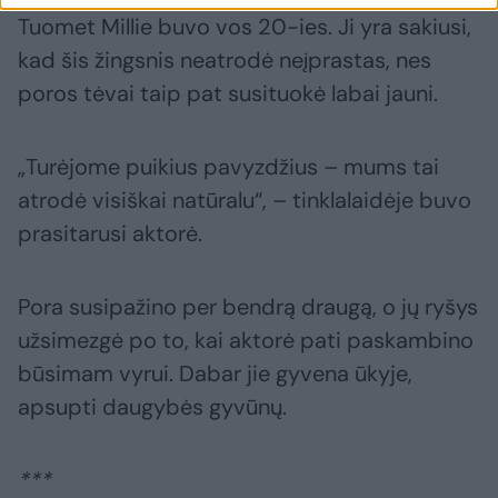
Tuomet Millie buvo vos 20-ies. Ji yra sakiusi,
kad šis žingsnis neatrodė neįprastas, nes
poros tėvai taip pat susituokė labai jauni.
„Turėjome puikius pavyzdžius – mums tai
atrodė visiškai natūralu“, – tinklalaidėje buvo
prasitarusi aktorė.
Pora susipažino per bendrą draugą, o jų ryšys
užsimezgė po to, kai aktorė pati paskambino
būsimam vyrui. Dabar jie gyvena ūkyje,
apsupti daugybės gyvūnų.
***