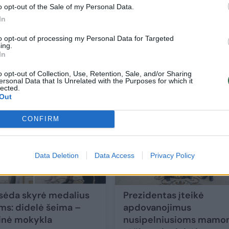
o opt-out of the Sale of my Personal Data.
In
i
VSD skambina pavojaus varpais: Lietuvos
to opt-out of processing my Personal Data for Targeted
ing.
vaikai įtraukiami į mirtiną tinklą
In
Lietuvos diena
2026-06-19
o opt-out of Collection, Use, Retention, Sale, and/or Sharing
ersonal Data that Is Unrelated with the Purposes for which it
lected.
Out
CONFIRM
Data Deletion
Data Access
Privacy Policy
sėda skyrė medalius
Prezidentas įteikė
: didelė šeima –
apdovanojimus
inė mokykla
nusipelniusioms mamo