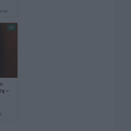
5-29
1
du
tą –
s
3