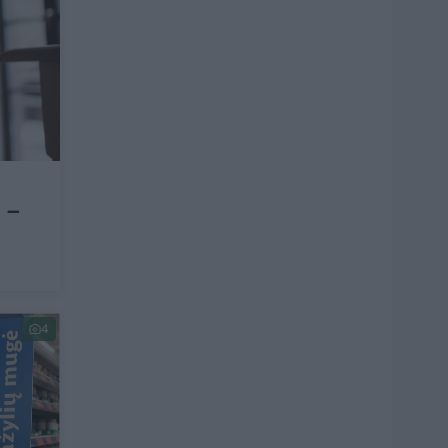
e –
4