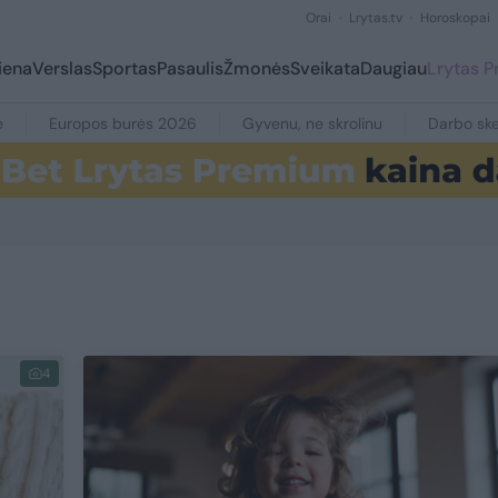
Orai
Lrytas.tv
Horoskopai
iena
Verslas
Sportas
Pasaulis
Žmonės
Sveikata
Daugiau
Lrytas 
e
Europos burės 2026
Gyvenu, ne skrolinu
Darbo ske
4