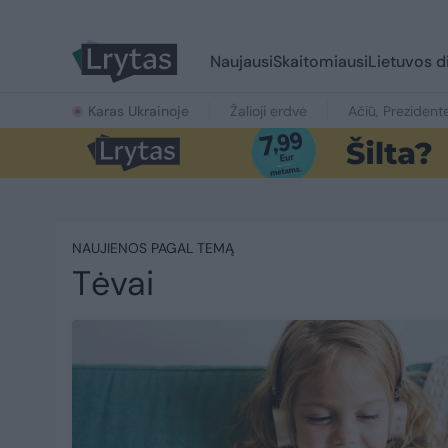
Naujausi
Skaitomiausi
Lietuvos d
Karas Ukrainoje
Žalioji erdvė
Ačiū, Prezident
NAUJIENOS PAGAL TEMĄ
Tėvai