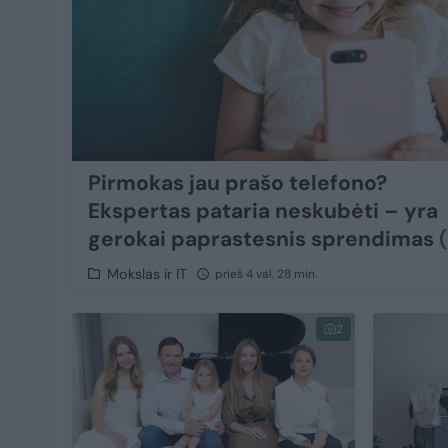
Pirmokas jau prašo telefono?
Ekspertas pataria neskubėti – yra
gerokai paprastesnis sprendimas
(
Mokslas ir IT
prieš 4 val. 28 min.
2