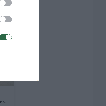
120
ms,