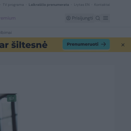
TV programa
Laikraščio prenumerata
Lrytas EN
Kontaktai
Premium
Prisijungti
lbimai
1