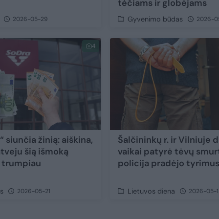
tėčiams ir globėjams
Gyvenimo būdas
2026-05-29
2026-0
4
 siunčia žinią: aiškina,
Šalčininkų r. ir Vilniuje 
atveju šią išmoką
vaikai patyrė tėvų smur
 trumpiau
policija pradėjo tyrimu
as
Lietuvos diena
2026-05-21
2026-05-1