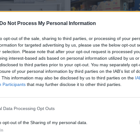
ūdikio kraitelis dar
„Mažylių mugė“ – vaika
Do Not Process My Personal Information
klesnis: naujagimių
jų tėvams: viskas, ko rei
ams – dviguba dovana
patogiai tėvystei
to opt-out of the sale, sharing to third parties, or processing of your per
formation for targeted advertising by us, please use the below opt-out s
r selection. Please note that after your opt-out request is processed y
vos diena
Gyvenimo būdas
2026-07-09
2026-0
eing interest-based ads based on personal information utilized by us or
disclosed to third parties prior to your opt-out. You may separately opt-
losure of your personal information by third parties on the IAB’s list of
1
. This information may also be disclosed by us to third parties on the
IA
Participants
that may further disclose it to other third parties.
l Data Processing Opt Outs
o opt-out of the Sharing of my personal data.
In