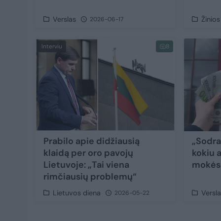
Verslas
Žinios
2026-06-17
Interviu
8
Prabilo apie didžiausią
„Sodra“
klaidą per oro pavojų
kokiu 
Lietuvoje: „Tai viena
mokės
rimčiausių problemų“
Lietuvos diena
Versl
2026-05-22