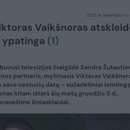
2025 m. balandžio 1 d.
iktoras Vaikšnoras atskleid
– ypatinga
(1)
, buvusi televizijos žvaigždė Sandra Žutautie
cenos partneris, mylimasis Viktoras Vaikšnor
 savo vestuvių datą – sužadėtiniai lemtingą
ienas kitam ištars šių metų gruodžio 5 d.,
ranešime žiniasklaidai.