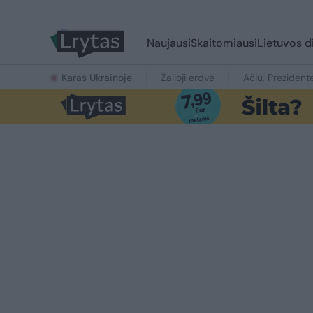
Naujausi
Skaitomiausi
Lietuvos d
Karas Ukrainoje
Žalioji erdvė
Ačiū, Prezident