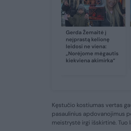
Gerda Žemaitė į
neįprastą kelionę
leidosi ne viena:
„Norėjome mėgautis
kiekviena akimirka“
Kęstučio kostiumas vertas gau
pasaulinius apdovanojimus pel
meistrystė irgi išskirtinė. Tuo