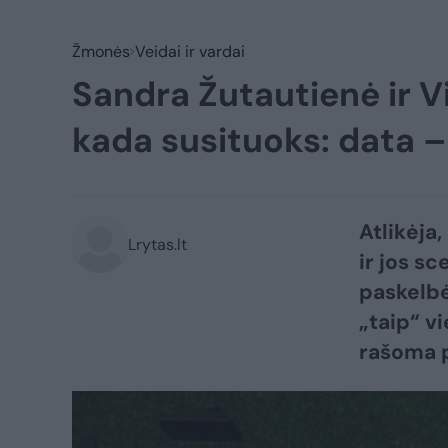
Žmonės
Veidai ir vardai
Sandra Žutautienė ir V
kada susituoks: data 
Atlikėja
Lrytas.lt
ir jos s
paskelbė
„taip“ v
rašoma p