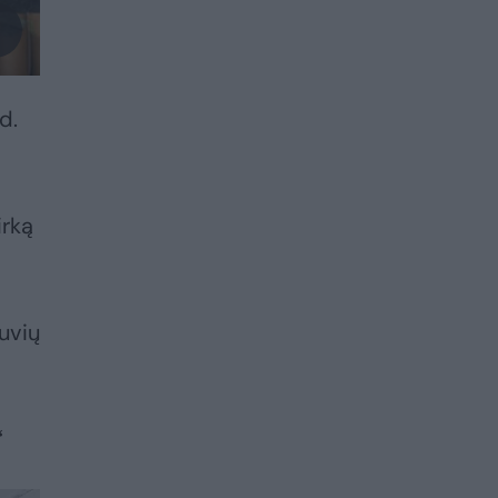
d.
irką
tuvių
“