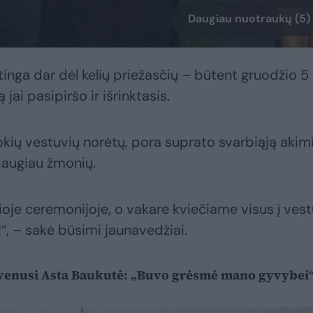
Daugiau nuotraukų (5)
inga dar dėl kelių priežasčių – būtent gruodžio 5 
jai pasipiršo ir išrinktasis.
okių vestuvių norėtų, pora suprato svarbiąją akim
 daugiau žmonių.
ioje ceremonijoje, o vakare kviečiame visus į ves
“, – sakė būsimi jaunavedžiai.
venusi Asta Baukutė: „Buvo grėsmė mano gyvybei