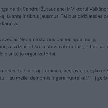
nga ne tik Sandrai Žutautienei ir Viktorui Vaikšnor
iką, šventę ir tikrus jausmus. Tai bus didžiausias 
 karjerą.
lūs svečiai. Nepamirštamos dainos apie meilę,
ai įvaizdžiai ir tikri vestuvių atributai!“, – taip api
je sakė jo organizatoriai.
žmones. Tad, vietoj tradicinių vestuvių pokylio m
tu – su meile, dainomis ir gera nuotaika!,“ – į gerb