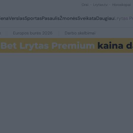
Orai
Lrytas.tv
Horoskopai
iena
Verslas
Sportas
Pasaulis
Žmonės
Sveikata
Daugiau
Lrytas 
e
Europos burės 2026
Darbo skelbimai