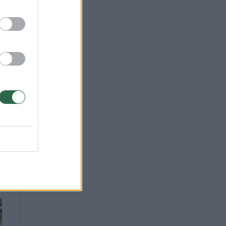
iu
s –
istė
visą
t