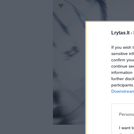
Lrytas.lt -
If you wish 
sensitive in
confirm you
continue se
information 
further disc
participants
Downstream 
Persona
I want t