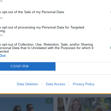
In
as jiems padės pasiruošti šventei: jaunikio įvaizdž
us pelnęs dizaineris Kęstutis Lekeckas, o nuotako
o opt-out of the Sale of my Personal Data.
In
ų meistrė Ingrida Rutkauskaitė – Naujokė bei vizaž
to opt-out of processing my Personal Data for Targeted
ing.
In
otosesiją, kurioje jautėmės fantastiškai. Ingrida 
o opt-out of Collection, Use, Retention, Sale, and/or Sharing
ersonal Data that Is Unrelated with the Purposes for which it
o kaip romantiškų, patogių suknelių dizainerė,
lected.
Out
es įžymybę, o aistra švenčių šukuosenoms taip pa
CONFIRM
Data Deletion
Data Access
Privacy Policy