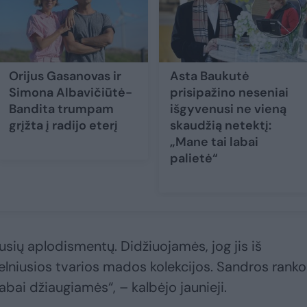
Orijus Gasanovas ir
Asta Baukutė
Simona Albavičiūtė-
prisipažino neseniai
Bandita trumpam
išgyvenusi ne vieną
grįžta į radijo eterį
skaudžią netektį:
„Mane tai labai
palietė“
sių aplodismentų. Didžiuojamės, jog jis iš
niusios tvarios mados kolekcijos. Sandros rankos
 labai džiaugiamės“, – kalbėjo jaunieji.