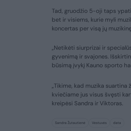
Tad, gruodžio 5-oji taps ypati
bet ir visiems, kurie myli muz
koncertas per visą jų muzikinę
„Netikėti siurprizai ir specia
gyvenimą ir svajones. Išskirtini
būsimą įvykį Kauno sporto halė
„Tikime, kad muzika suartina 
kviečiame jus visus švęsti kar
kreipėsi Sandra ir Viktoras.
Sandra Žutautienė
Vestuvės
data