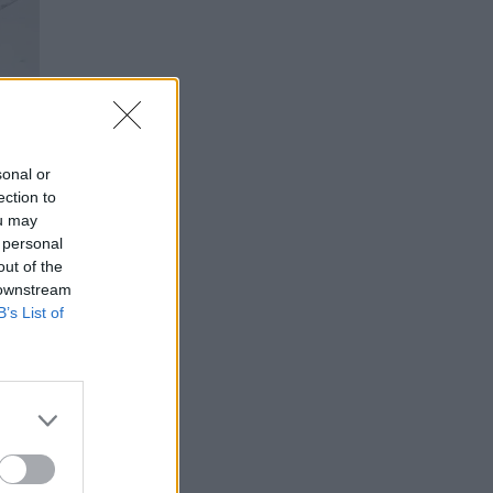
sonal or
ection to
ou may
 personal
out of the
 downstream
B’s List of