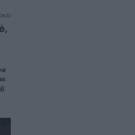
 08:22
ė,
nė
as
jį