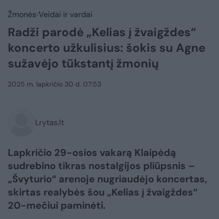
Žmonės
Veidai ir vardai
Radži parodė „Kelias į žvaigždes“
koncerto užkulisius: šokis su Agne
sužavėjo tūkstantį žmonių
2025 m. lapkričio 30 d. 07:53
Lrytas.lt
Lapkričio 29-osios vakarą Klaipėdą
sudrebino tikras nostalgijos pliūpsnis –
„Švyturio“ arenoje nugriaudėjo koncertas,
skirtas realybės šou „Kelias į žvaigždes“
20-mečiui paminėti.