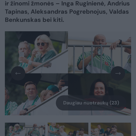
ir žinomi žmonės – Inga Ruginienė, Andrius
Tapinas, Aleksandras Pogrebnojus, Valdas
Benkunskas bei kiti.
Daugiau nuotraukų (23)