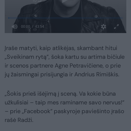
Įraše matyti, kaip atlikėjas, skambant hitui
„Sveikinam rytą“, šoka kartu su artima bičiule
ir scenos partnere Agne Petravičiene, o prie
jų žaismingai prisijungia ir Andrius Rimiškis.
„Šokis prieš išėjimą į sceną. Va kokie būna
užkulisiai – taip mes raminame savo nervus!“
– prie „Facebook“ paskyroje paviešinto įrašo
rašė Radži.