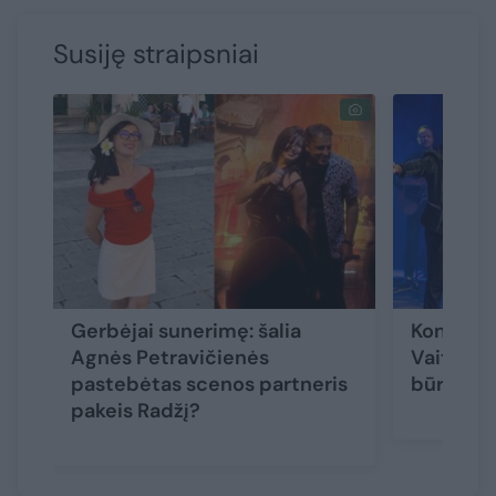
Susiję straipsniai
Gerbėjai sunerimę: šalia
Koncerte
Agnės Petravičienės
Vaitkevič
pastebėtas scenos partneris
būrys ži
pakeis Radžį?