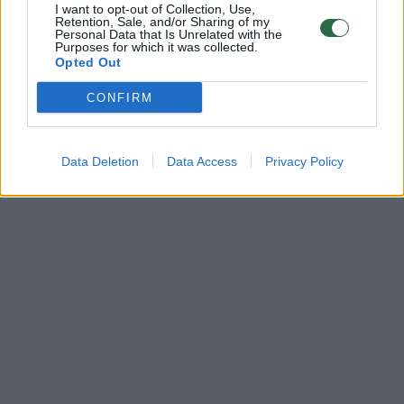
I want to opt-out of Collection, Use,
Retention, Sale, and/or Sharing of my
Personal Data that Is Unrelated with the
Rodyti komentarus
Purposes for which it was collected.
Opted Out
Prisijungti komentatoriams
CONFIRM
Data Deletion
Data Access
Privacy Policy