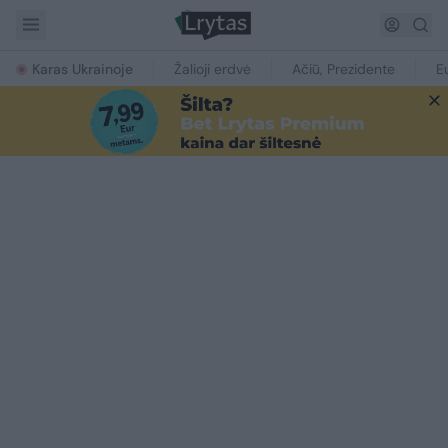
Karas Ukrainoje
Žalioji erdvė
Ačiū, Prezidente
E