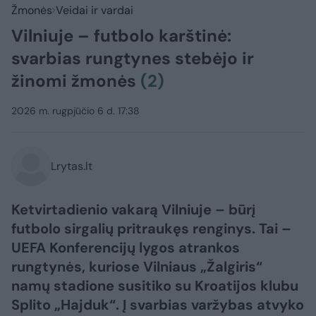
Žmonės
Veidai ir vardai
Vilniuje – futbolo karštinė:
svarbias rungtynes stebėjo ir
žinomi žmonės
(2)
2026 m. rugpjūčio 6 d. 17:38
Lrytas.lt
Ketvirtadienio vakarą Vilniuje – būrį
futbolo sirgalių pritraukęs renginys. Tai –
UEFA Konferencijų lygos atrankos
rungtynės, kuriose Vilniaus „Žalgiris“
namų stadione susitiko su Kroatijos klubu
Splito „Hajduk“. Į svarbias varžybas atvyko