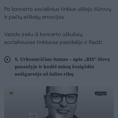
Po koncerto socialinius tinklus užliejo žiūrovų
ir pačių atlikėjų emocijos.
Vaizdo įrašu iš koncerto užkulisių
socialiniuose tinkluose pasidalijo ir Radži.
S. Urbonavičius-Samas – apie „BIX“ šlovę
pasaulyje ir kodėl mūsų žvaigždės
neišgarsėja už šalies ribų