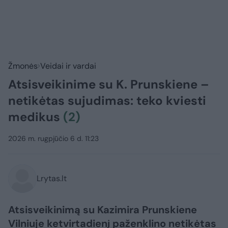
Žmonės
Veidai ir vardai
Atsisveikinime su K. Prunskiene –
netikėtas sujudimas: teko kviesti
medikus
(2)
2026 m. rugpjūčio 6 d. 11:23
Lrytas.lt
Atsisveikinimą su Kazimira Prunskiene
Vilniuje ketvirtadienį paženklino netikėtas