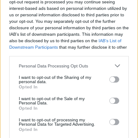
opt-out request is processed you may continue seeing
interest-based ads based on personal information utilized by
us or personal information disclosed to third parties prior to
your opt-out. You may separately opt-out of the further
disclosure of your personal information by third parties on the
IAB’s list of downstream participants. This information may
also be disclosed by us to third parties on the
IAB’s List of
Downstream Participants
that may further disclose it to other
third parties.
Radžis Aleksandrovičius
Agnė Petravičienė
vaizdo įrašas
Personal Data Processing Opt Outs
Rodyti daugiau žymių
I want to opt-out of the Sharing of my
personal data.
Opted In
Komentuoti po šiuo straipsniu
I want to opt-out of the Sale of my
Personal Data.
Opted In
Komentuoti gali tik Lrytas registruoti vartotojai.
I want to opt-out of processing my
Prisijunkite prie registruotų vartotojų
Personal Data for Targeted Advertising.
Opted In
bendruomenės ir bendraukite komentaruose!