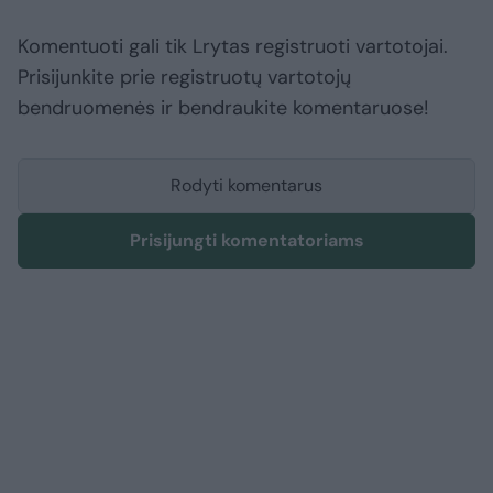
Komentuoti gali tik Lrytas registruoti vartotojai.
Prisijunkite prie registruotų vartotojų
bendruomenės ir bendraukite komentaruose!
Rodyti komentarus
Prisijungti komentatoriams