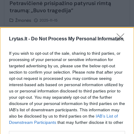
Petravičienė prisipažino patyrusi rimtą
traumą: „Buvo tragedija“
Žmonės
2025-11-15
Video
10
Lrytas.lt -
Do Not Process My Personal Information
If you wish to opt-out of the sale, sharing to third parties, or
processing of your personal or sensitive information for
targeted advertising by us, please use the below opt-out
section to confirm your selection. Please note that after your
opt-out request is processed you may continue seeing
interest-based ads based on personal information utilized by
us or personal information disclosed to third parties prior to
your opt-out. You may separately opt-out of the further
disclosure of your personal information by third parties on the
IAB’s list of downstream participants. This information may
also be disclosed by us to third parties on the
IAB’s List of
Namų kiemą lemputėmis išpuošusi A.
Downstream Participants
that may further disclose it to other
Petravičienė pribloškė internautus: „Oho,
third parties.