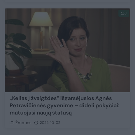
8
„Kelias į žvaigždes“ išgarsėjusios Agnės
Petravičienės gyvenime – dideli pokyčiai:
matuojasi naują statusą
Žmonės
2025-10-02