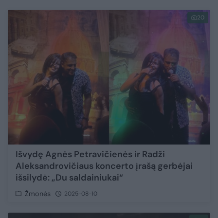
20
Išvydę Agnės Petravičienės ir Radži
Aleksandrovičiaus koncerto įrašą gerbėjai
išsilydė: „Du saldainiukai“
Žmonės
2025-08-10