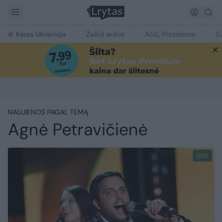
Karas Ukrainoje
Žalioji erdvė
Ačiū, Prezidente
E
NAUJIENOS PAGAL TEMĄ
Agnė Petravičienė
15