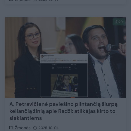
29
A. Petravičienė paviešino plintančią šiurpą
keliančią žinią apie Radži: atlikėjas kirto to
siekiantiems
Žmonės
2025-10-04