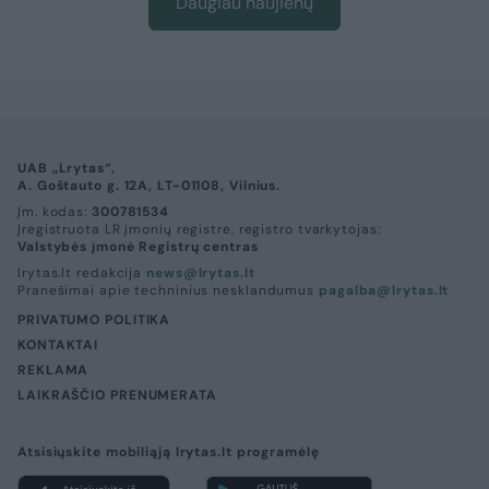
Daugiau naujienų
UAB „Lrytas“,
A. Goštauto g. 12A, LT-01108, Vilnius.
Įm. kodas:
300781534
Įregistruota LR įmonių registre, registro tvarkytojas:
Valstybės įmonė Registrų centras
lrytas.lt redakcija
news@lrytas.lt
Pranešimai apie techninius nesklandumus
pagalba@lrytas.lt
PRIVATUMO POLITIKA
KONTAKTAI
REKLAMA
LAIKRAŠČIO PRENUMERATA
Atsisiųskite mobiliąją lrytas.lt programėlę