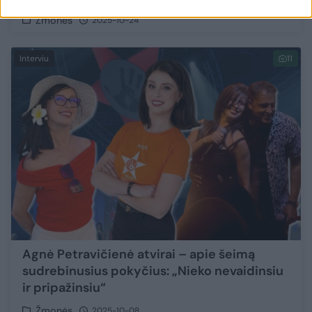
Žmonės
2025-10-24
Interviu
11
Agnė Petravičienė atvirai – apie šeimą
sudrebinusius pokyčius: „Nieko nevaidinsiu
ir pripažinsiu“
Žmonės
2025-10-08