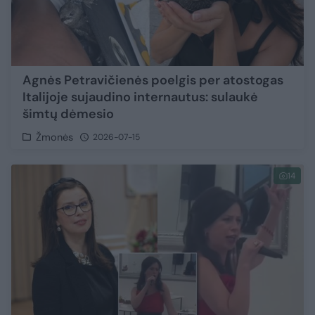
Agnės Petravičienės poelgis per atostogas
Italijoje sujaudino internautus: sulaukė
šimtų dėmesio
Žmonės
2026-07-15
14