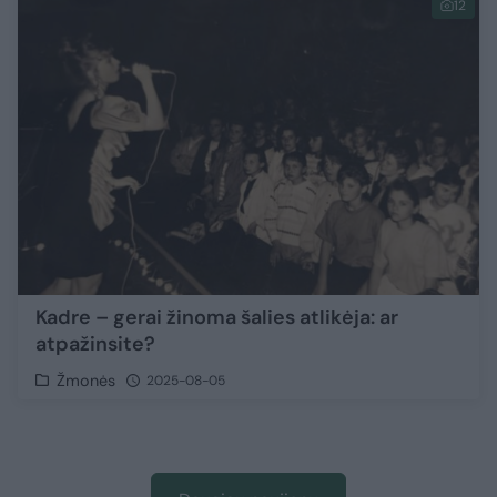
12
Kadre – gerai žinoma šalies atlikėja: ar
atpažinsite?
Žmonės
2025-08-05