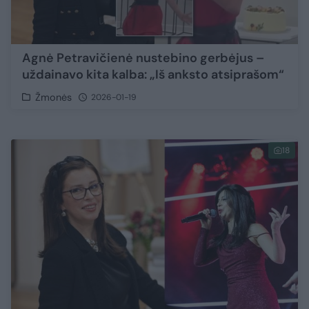
Agnė Petravičienė nustebino gerbėjus –
uždainavo kita kalba: „Iš anksto atsiprašom“
Žmonės
2026-01-19
18