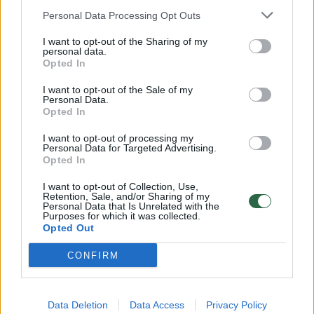
kaip pas Kalėdų Senelį“
Personal Data Processing Opt Outs
Žmonės
2025-10-27
I want to opt-out of the Sharing of my
personal data.
Opted In
17
I want to opt-out of the Sale of my
Personal Data.
Opted In
I want to opt-out of processing my
Personal Data for Targeted Advertising.
Opted In
I want to opt-out of Collection, Use,
Retention, Sale, and/or Sharing of my
Personal Data that Is Unrelated with the
Purposes for which it was collected.
Opted Out
CONFIRM
Gerbėjai sunerimę: šalia Agnės
Petravičienės pastebėtas scenos partneris
Data Deletion
Data Access
Privacy Policy
pakeis Radžį?