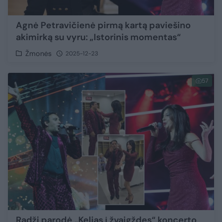
Agnė Petravičienė pirmą kartą paviešino
akimirką su vyru: „Istorinis momentas“
Žmonės
2025-12-23
57
Radži parodė „Kelias į žvaigždes“ koncerto