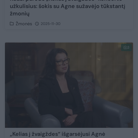
užkulisius: šokis su Agne sužavėjo tūkstantį
žmonių
Žmonės
2025-11-30
3
„Kelias į žvaigždes“ išgarsėjusi Agnė