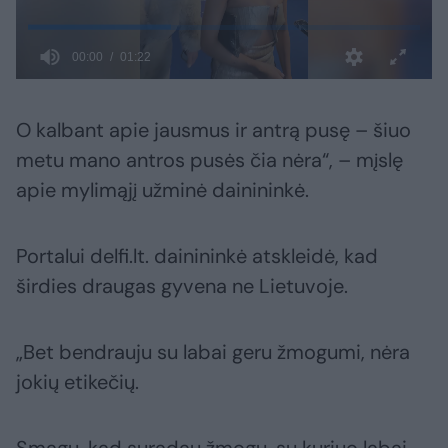
O kalbant apie jausmus ir antrą pusę – šiuo
metu mano antros pusės čia nėra“, – mįslę
apie mylimąjį užminė dainininkė.
Portalui delfi.lt. dainininkė atskleidė, kad
širdies draugas gyvena ne Lietuvoje.
„Bet bendrauju su labai geru žmogumi, nėra
jokių etikečių.