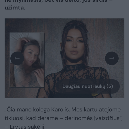
užimta.
Daugiau nuotraukų (5)
„Čia mano kolega Karolis. Mes kartu atėjome,
tikiuosi, kad derame – derinomės įvaizdžius“,
– Lrytas sakė ji.