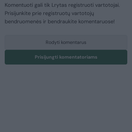
Komentuoti gali tik Lrytas registruoti vartotojai.
Prisijunkite prie registruotų vartotojų
bendruomenės ir bendraukite komentaruose!
Rodyti komentarus
Prisijungti komentatoriams