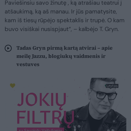
Paviešinsiu savo žinutę , ką atrašiau teatrui į
atšaukimą, ką aš manau. Ir jūs pamatysite,
kam iš tiesų rūpėjo spektaklis ir trupė. O kam
buvo visiškai nusispjaut“, – kalbėjo T. Gryn.
Tadas Gryn pirmą kartą atvirai – apie
meilę Jazzu, blogiukų vaidmenis ir
vestuves