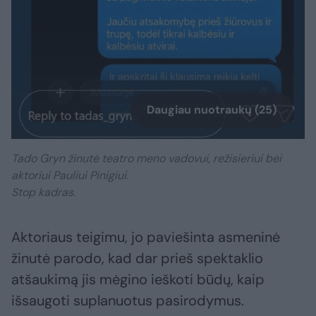
Daugiau nuotraukų (25)
Tado Gryn žinutė teatro meno vadovui, režisieriui bei
aktoriui Pauliui Pinigiui.
Stop kadras.
Aktoriaus teigimu, jo paviešinta asmeninė
žinutė parodo, kad dar prieš spektaklio
atšaukimą jis mėgino ieškoti būdų, kaip
išsaugoti suplanuotus pasirodymus.