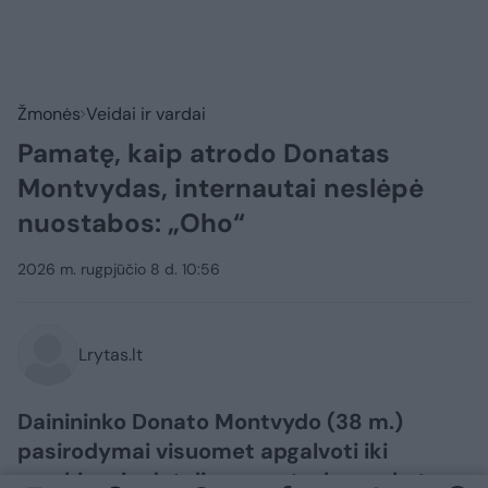
Žmonės
Veidai ir vardai
Pamatę, kaip atrodo Donatas
Montvydas, internautai neslėpė
nuostabos: „Oho“
2026 m. rugpjūčio 8 d. 10:56
Lrytas.lt
Dainininko Donato Montvydo (38 m.)
pasirodymai visuomet apgalvoti iki
menkiausių detalių – nuo to, kas vyksta