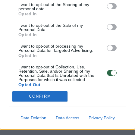
Susiję straipsniai
I want to opt-out of the Sharing of my
personal data.
Opted In
I want to opt-out of the Sale of my
Personal Data.
Opted In
I want to opt-out of processing my
Personal Data for Targeted Advertising.
Opted In
I want to opt-out of Collection, Use,
Retention, Sale, and/or Sharing of my
Personal Data that Is Unrelated with the
Purposes for which it was collected.
Juozo Miltinio dramos teatro
Tadas Gr
Opted Out
skandale – netikėtas posūkis:
teatro p
aktorė pateikė visai kitą
savo vers
CONFIRM
poziciją
(2)
nesuvok
Data Deletion
Data Access
Privacy Policy