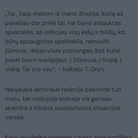
„Tai , kaip matom iš mano žinutės, kurią aš
parašiau dar prieš tai, kai buvo atšauktas
spektaklis, aš ieškojau visų kelių ir būdų, kd
būtų apsaugotas spektaklis, nenuvilti
žiūrovai, dėjau visas pastangas, bet kutai
pusei buvo nusispjaut. Į žiūrovus, į trupę, į
viską. Tai yra vau“, – kalbėjo T. Gryn.
Naujausia aktoriaus reakcija pasirodė tuo
metu, kai viešojoje erdvėje vis garsiau
skamba ir kitokia susidariusios situacijos
versija.
Kaip jau skelbė portalas
Lrytas
, apie konfliktą