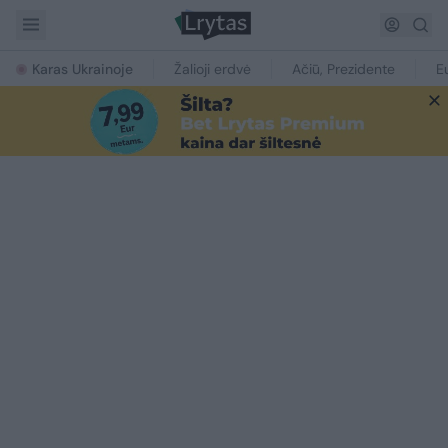
Karas Ukrainoje
Žalioji erdvė
Ačiū, Prezidente
E