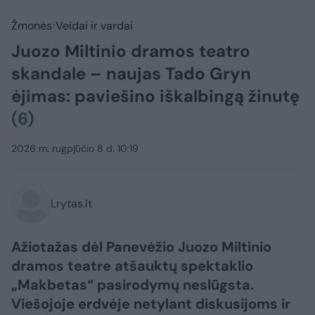
Žmonės
Veidai ir vardai
Juozo Miltinio dramos teatro
skandale – naujas Tado Gryn
ėjimas: paviešino iškalbingą žinutę
(6)
2026 m. rugpjūčio 8 d. 10:19
Lrytas.lt
Ažiotažas dėl Panevėžio Juozo Miltinio
dramos teatre atšauktų spektaklio
„Makbetas“ pasirodymų neslūgsta.
Viešojoje erdvėje netylant diskusijoms ir