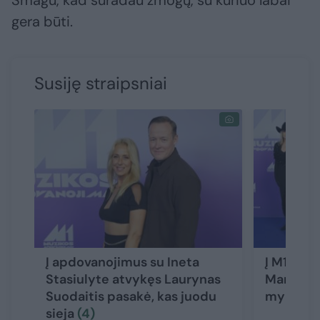
Smagu, kad suradau žmogų, su kuriuo labai
gera būti.
Susiję straipsniai
Į apdovanojimus su Ineta
Į M1 apd
Stasiulyte atvykęs Laurynas
Mariją at
Suodaitis pasakė, kas juodu
mylimas
sieja
(4)