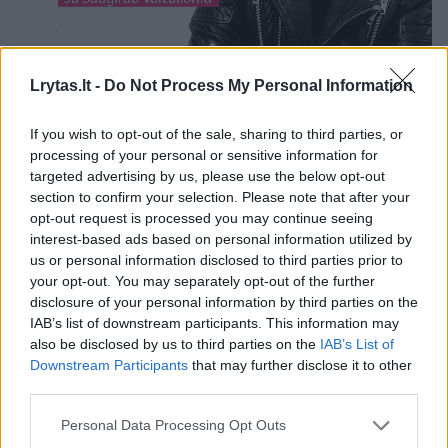
Lrytas.lt -
Do Not Process My Personal Information
Netrukus aktorius paviešino ir žinutės ekrano
nuotrauką. Kaip teigė pats T. Gryn, ją jis
If you wish to opt-out of the sale, sharing to third parties, or
processing of your personal or sensitive information for
parašė dar prieš priimant galutinį sprendimą
targeted advertising by us, please use the below opt-out
atšaukti spektaklio „Makbetas“ pasirodymus.
section to confirm your selection. Please note that after your
opt-out request is processed you may continue seeing
interest-based ads based on personal information utilized by
Žinutėje aktorius kreipėsi į teatro meno
us or personal information disclosed to third parties prior to
your opt-out. You may separately opt-out of the further
vadovą, režisierių bei aktorių Paulių Pinigį, ir
disclosure of your personal information by third parties on the
neslėpė nepasitenkinimo tuo, kaip, jo
IAB’s list of downstream participants. This information may
also be disclosed by us to third parties on the
IAB’s List of
vertinimu, buvo sprendžiama susidariusi
Downstream Participants
that may further disclose it to other
situacija.
third parties.
Personal Data Processing Opt Outs