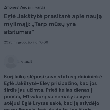
Žmonės
Veidai ir vardai
Eglė Jakštytė prasitarė apie naują
mylimąjį: „Tarp mūsų yra
atstumas“
2025 m. gruodžio 7 d. 10:06
Lrytas.lt
Kurį laiką slėpusi savo statusą dainininkė
Eglė Jakštytė-Eley prisipažino, kad jos
širdis jau užimta. Prieš kelias dienas į
puošnų M1 vakarą su nematytu vyru
atėjusi Eglė Lrytas sakė, kad ją atlydėjo
ne mylimasis, bet vis dėlto, jos širdis –