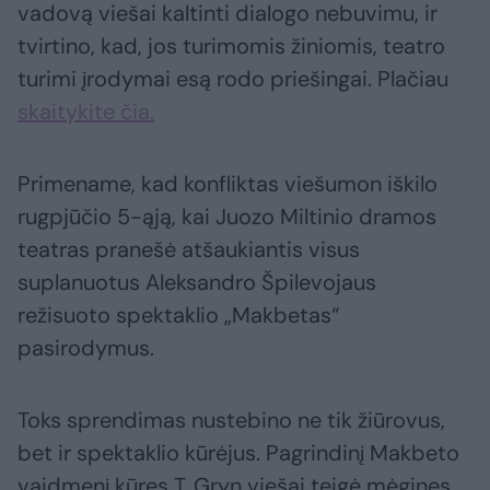
vadovą viešai kaltinti dialogo nebuvimu, ir
tvirtino, kad, jos turimomis žiniomis, teatro
turimi įrodymai esą rodo priešingai. Plačiau
skaitykite čia.
Primename, kad konfliktas viešumon iškilo
rugpjūčio 5-ąją, kai Juozo Miltinio dramos
teatras pranešė atšaukiantis visus
suplanuotus Aleksandro Špilevojaus
režisuoto spektaklio „Makbetas“
pasirodymus.
Toks sprendimas nustebino ne tik žiūrovus,
bet ir spektaklio kūrėjus. Pagrindinį Makbeto
vaidmenį kūręs T. Gryn viešai teigė mėginęs