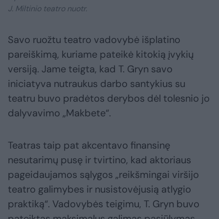
J. Miltinio teatro nuotr.
Savo ruožtu teatro vadovybė išplatino
pareiškimą, kuriame pateikė kitokią įvykių
versiją. Jame teigta, kad T. Gryn savo
iniciatyva nutraukus darbo santykius su
teatru buvo pradėtos derybos dėl tolesnio jo
dalyvavimo „Makbete“.
Teatras taip pat akcentavo finansinę
nesutarimų pusę ir tvirtino, kad aktoriaus
pageidaujamos sąlygos „reikšmingai viršijo
teatro galimybes ir nusistovėjusią atlygio
praktiką“. Vadovybės teigimu, T. Gryn buvo
pateiktas maksimalus galimas pasiūlymas,