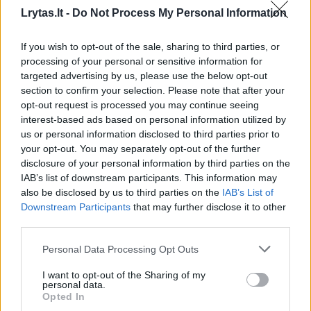
apie Oksanos Pikul ir Dominyko
Lrytas.lt -
Do Not Process My Personal Information
Dirksčio skyrybas
(5)
If you wish to opt-out of the sale, sharing to third parties, or
processing of your personal or sensitive information for
2026 m. rugpjūčio 6 d. 18:21
targeted advertising by us, please use the below opt-out
section to confirm your selection. Please note that after your
opt-out request is processed you may continue seeing
Lrytas.lt
interest-based ads based on personal information utilized by
us or personal information disclosed to third parties prior to
your opt-out. You may separately opt-out of the further
Pastarosiomis dienomis socialiniuose
disclosure of your personal information by third parties on the
tinkluose netyla kalbos apie verslininkės,
IAB’s list of downstream participants. This information may
also be disclosed by us to third parties on the
IAB’s List of
vizažistės Oksanos Pikul (42 m.) ir
Downstream Participants
that may further disclose it to other
kovotojo Dominyko Dirksčio (24 m.)
third parties.
skyrybas. Dabar nuomonę apie garsios
Personal Data Processing Opt Outs
poros išsiskyrimą išsakė televizijos laidų
vedėjas, prodiuseris Arūnas Valinskas (59
I want to opt-out of the Sharing of my
personal data.
m.).
Opted In