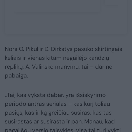
Nors O. Pikul ir D. Dirkstys pasuko skirtingais
keliais ir vienas kitam negailėjo kandžių
replikų, A. Valinsko manymu, tai – dar ne
pabaiga.
„Tai, kas vyksta dabar, yra išsiskyrimo
periodo antras serialas – kas kurį toliau
pasiųs, kas ir ką greičiau susiras, kas tas
susirastas ar susirasta ir pan. Manau, kad
pagal šou verslo taisykles, visa tai turi vykti