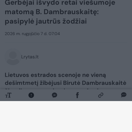
Gerbėjai išvydo retai viešumoje
matomą B. Dambrauskaitę:
pasipylė jautrūs žodžiai
2026 m. rugpjūčio 7 d. 07:04
Lrytas.lt
Lietuvos estrados scenoje ne vieną
dešimtmetį žibėjusi Birutė Dambrauskaitė
šiandien gyvena kur kas ramiau ir
viešumoje pasirodo itin retai. Vis dėlto
visai neseniai gerbėjai išvydo naują
legendinės atlikėjos nuotrauką.