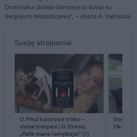
Dominykui didėja dėmesys jo kovai su
Sergejumi Maslobojevu“, – dėstė A. Valinskas.
Susiję straipsniai
O. Pikul kantrybė trūko –
Dominyka
viešai kreipėsi į D. Dirkstį:
Oksanos 
„Palik mane ramybėje!“
(1)