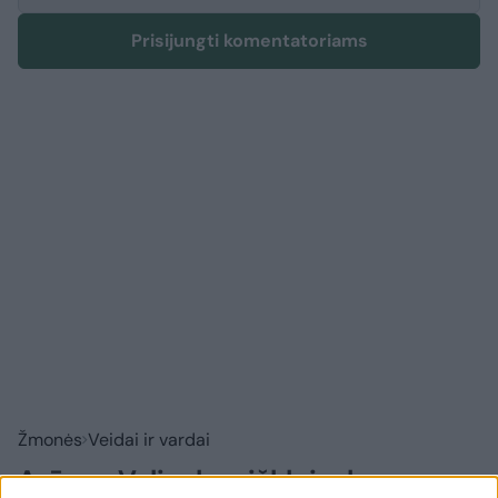
Prisijungti komentatoriams
Žmonės
Veidai ir vardai
Arūnas Valinskas išklojo, ką mano