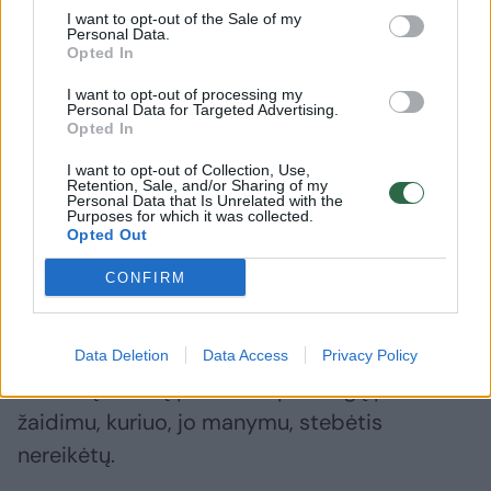
I want to opt-out of the Sale of my
Personal Data.
Opted In
I want to opt-out of processing my
Personal Data for Targeted Advertising.
Opted In
I want to opt-out of Collection, Use,
Retention, Sale, and/or Sharing of my
Personal Data that Is Unrelated with the
Purposes for which it was collected.
Opted Out
Daugiau nuotraukų (29)
CONFIRM
Žinomas vyras
15min.lt
tinklalaidėje „Valinskas
Data Deletion
Data Access
Privacy Policy
žino“ šią dramą pavadino pramogų pasaulio
žaidimu, kuriuo, jo manymu, stebėtis
nereikėtų.