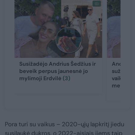
Susižadėjo Andrius Šedžius ir
Andrius 
beveik perpus jaunesnė jo
sužadėtu
mylimoji Erdvilė
(3)
vaikus, o
merginos
Pora turi su vaikus – 2020-ųjų lapkritį jiedu
susilaukė dukros, o 2022-aisiais jiems taip