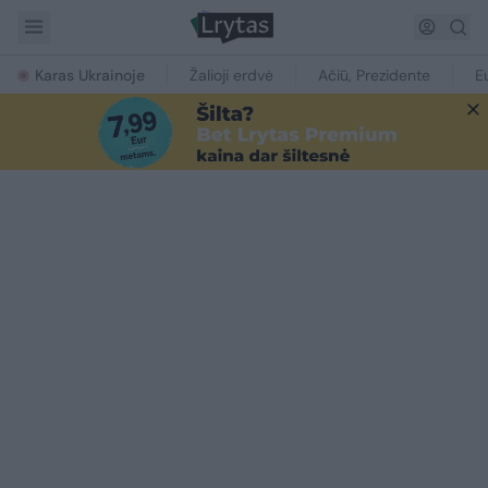
Karas Ukrainoje
Žalioji erdvė
Ačiū, Prezidente
E