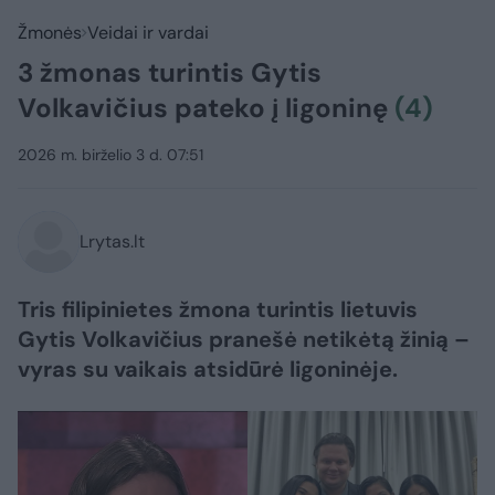
Žmonės
Veidai ir vardai
3 žmonas turintis Gytis
Volkavičius pateko į ligoninę
(4)
2026 m. birželio 3 d. 07:51
Lrytas.lt
Tris filipinietes žmona turintis lietuvis
Gytis Volkavičius pranešė netikėtą žinią –
vyras su vaikais atsidūrė ligoninėje.