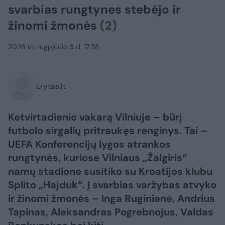
svarbias rungtynes stebėjo ir
žinomi žmonės
(2)
2026 m. rugpjūčio 6 d. 17:38
Lrytas.lt
Ketvirtadienio vakarą Vilniuje – būrį
futbolo sirgalių pritraukęs renginys. Tai –
UEFA Konferencijų lygos atrankos
rungtynės, kuriose Vilniaus „Žalgiris“
namų stadione susitiko su Kroatijos klubu
Splito „Hajduk“. Į svarbias varžybas atvyko
ir žinomi žmonės – Inga Ruginienė, Andrius
Tapinas, Aleksandras Pogrebnojus, Valdas