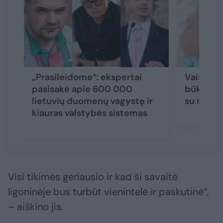
„Prasileidome“: ekspertai
Vaistini
pasisakė apie 600 000
būklė, ku
lietuvių duomenų vagystę ir
su nudeg
kiauras valstybės sistemas
Visi tikimės geriausio ir kad ši savaitė
ligoninėje bus turbūt vienintelė ir paskutinė“,
– aiškino jis.