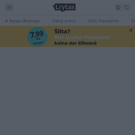
Karas Ukrainoje
Žalioji erdvė
Ačiū, Prezidente
E