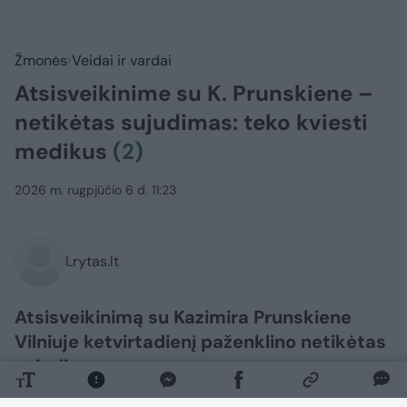
Žmonės
Veidai ir vardai
Atsisveikinime su K. Prunskiene –
netikėtas sujudimas: teko kviesti
medikus
(2)
2026 m. rugpjūčio 6 d. 11:23
Lrytas.lt
Atsisveikinimą su Kazimira Prunskiene
Vilniuje ketvirtadienį paženklino netikėtas
sujudimas.