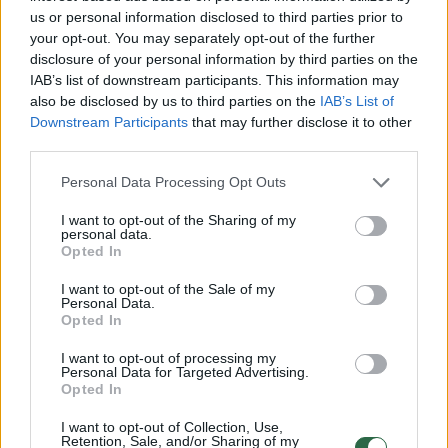
us or personal information disclosed to third parties prior to
your opt-out. You may separately opt-out of the further
disclosure of your personal information by third parties on the
IAB’s list of downstream participants. This information may
A post shared by Mufti Muhammad Šeima (@volkavicius)
also be disclosed by us to third parties on the
IAB’s List of
Downstream Participants
that may further disclose it to other
third parties.
žmonos
lietuvis
Ligoninė
Personal Data Processing Opt Outs
I want to opt-out of the Sharing of my
personal data.
Opted In
Komentuoti po šiuo straipsniu
I want to opt-out of the Sale of my
Personal Data.
Komentuoti gali tik Lrytas registruoti vartotojai.
Opted In
Prisijunkite prie registruotų vartotojų
I want to opt-out of processing my
bendruomenės ir bendraukite komentaruose!
Personal Data for Targeted Advertising.
Opted In
I want to opt-out of Collection, Use,
Rodyti komentarus
Retention, Sale, and/or Sharing of my