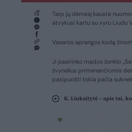
Tarp jų dėmesį kaustė nuomonė
atvykusi kartu su vyru Liudu V
Vasaros aprangos kodą žinoma 
Ji pasirinko mados ženklo „Se
žvynelius primenančiomis deta
pasipuošti tokia pačia suknele
K. Liukaitytė – apie tai, k