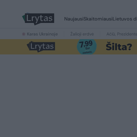
Naujausi
Skaitomiausi
Lietuvos d
Karas Ukrainoje
Žalioji erdvė
Ačiū, Prezident