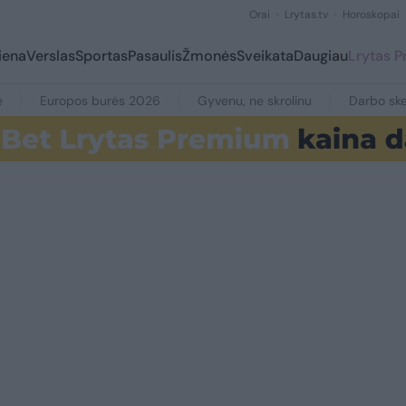
Orai
Lrytas.tv
Horoskopai
iena
Verslas
Sportas
Pasaulis
Žmonės
Sveikata
Daugiau
Lrytas 
e
Europos burės 2026
Gyvenu, ne skrolinu
Darbo ske