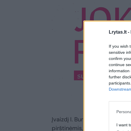
Lrytas.lt -
If you wish 
sensitive in
confirm you
continue se
information 
further disc
participants
Downstream 
Persona
Įvaizdį I. Burlinskaitė-Vaisi
I want t
pirštinėmis, balta pūkuota ran