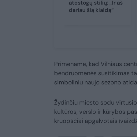
atostogų stilių: „Ir aš
dariau šią klaidą“
Primename, kad Vilniaus centr
bendruomenės susitikimas tapo
simboliniu naujo sezono atid
Žydinčiu miesto sodu virtusio
kultūros, verslo ir kūrybos pa
kruopščiai apgalvotais įvaizdž