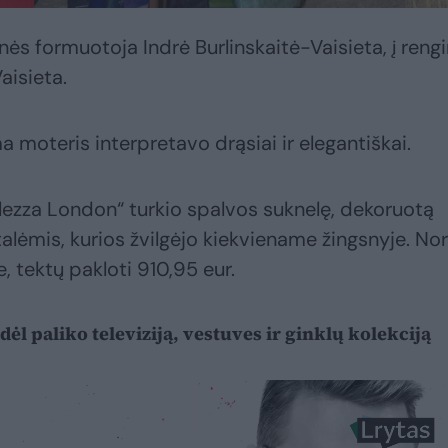
s formuotoja Indrė Burlinskaitė-Vaisieta, į rengi
aisieta.
moteris interpretavo drąsiai ir elegantiškai.
lezza London“ turkio spalvos suknelę, dekoruotą
lėmis, kurios žvilgėjo kiekviename žingsnyje. Nor
, tektų pakloti 910,95 eur.
odėl paliko televiziją, vestuves ir ginklų kolekciją