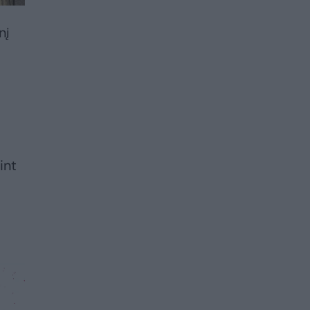
nį
int