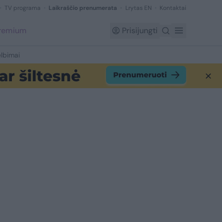
TV programa
Laikraščio prenumerata
Lrytas EN
Kontaktai
Premium
Prisijungti
lbimai