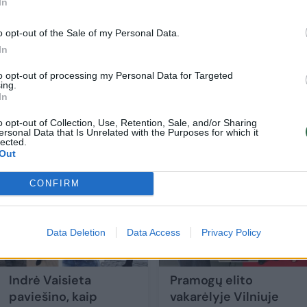
In
votas derinys neliko nepastebėtas.
o opt-out of the Sale of my Personal Data.
In
 iškirptė, išryškinusi žinomos moters figūrą ir
to opt-out of processing my Personal Data for Targeted
au išskirtinumo.
ing.
In
o opt-out of Collection, Use, Retention, Sale, and/or Sharing
ersonal Data that Is Unrelated with the Purposes for which it
lected.
Out
CONFIRM
Data Deletion
Data Access
Privacy Policy
Indrė Vaisieta
Pramogų elito
paviešino, kaip
vakarėlyje Vilniuje