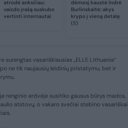
atrodė anksčiau:
dėmesį kaustė Indrė
vaizdo įrašą suskubo
Burlinskaitė: akys
vertinti internautai
krypo į vieną detalę
(5)
e surengtas vasariškiausias „ELLE Lithuania“
 ne tik naujausių leidinių pristatymu, bet ir
arymu.
je renginio erdvėje susitiko gausus būrys mados,
saulio atstovų, o vakaro svečiai stebino vasariškai
iais.