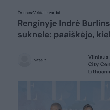
Žmonės
Veidai ir vardai
Renginyje Indrė Burlins
suknele: paaiškėjo, kie
Vilniaus
Lrytas.lt
City Cen
Lithuani