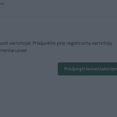
nos
uoti vartotojai. Prisijunkite prie registruotų vartotojų
omentaruose!
Prisijungti komentatoria