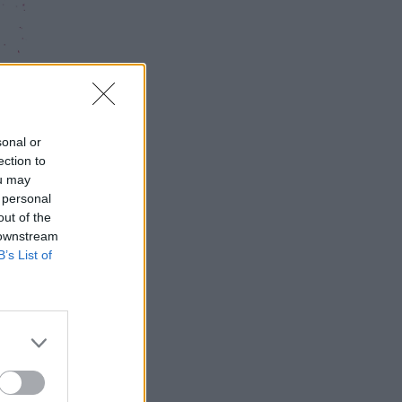
sonal or
ection to
ou may
 personal
out of the
 downstream
B’s List of
is
iai