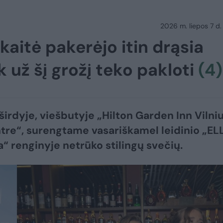
2026 m. liepos 7 d.
kaitė pakerėjo itin drąsia
k už šį grožį teko pakloti
(4)
 širdyje, viešbutyje „Hilton Garden Inn Vilni
tre“, surengtame vasariškamel leidinio „EL
a“ renginyje netrūko stilingų svečių.