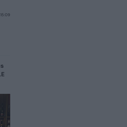
 15:09
us
LE