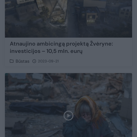
Atnaujino ambicingą projektą Žvėryne:
investicijos – 10,5 mln. eurų
Būstas
2023-09-21