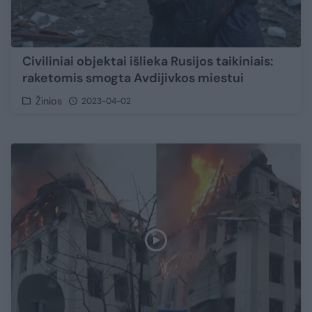
Civiliniai objektai išlieka Rusijos taikiniais:
raketomis smogta Avdijivkos miestui
Žinios
2023-04-02