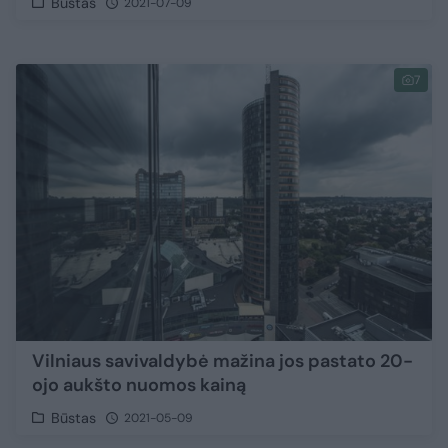
Būstas
2021-07-09
7
Vilniaus savivaldybė mažina jos pastato 20-
ojo aukšto nuomos kainą
Būstas
2021-05-09