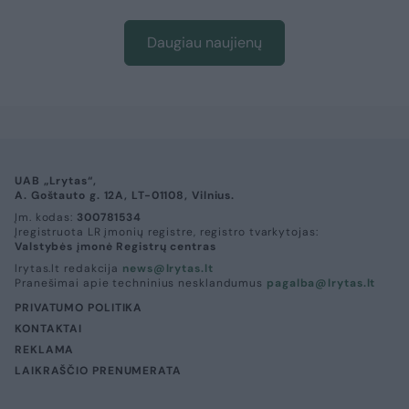
Daugiau naujienų
UAB „Lrytas“,
A. Goštauto g. 12A, LT-01108, Vilnius.
Įm. kodas:
300781534
Įregistruota LR įmonių registre, registro tvarkytojas:
Valstybės įmonė Registrų centras
lrytas.lt redakcija
news@lrytas.lt
Pranešimai apie techninius nesklandumus
pagalba@lrytas.lt
PRIVATUMO POLITIKA
KONTAKTAI
REKLAMA
LAIKRAŠČIO PRENUMERATA