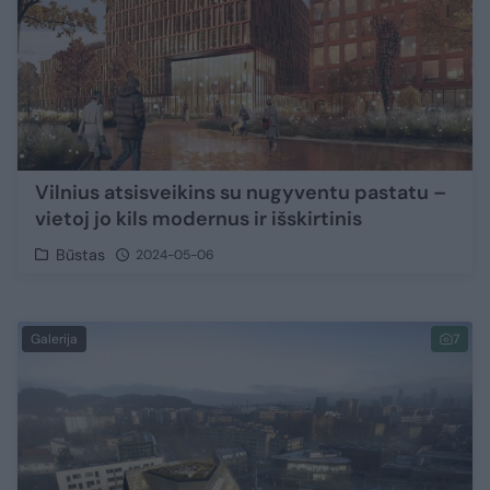
Vilnius atsisveikins su nugyventu pastatu –
vietoj jo kils modernus ir išskirtinis
Būstas
2024-05-06
Galerija
7