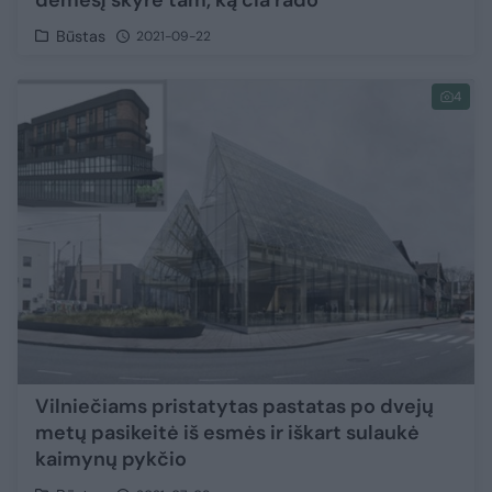
dėmesį skyrė tam, ką čia rado
Būstas
2021-09-22
4
Vilniečiams pristatytas pastatas po dvejų
metų pasikeitė iš esmės ir iškart sulaukė
kaimynų pykčio