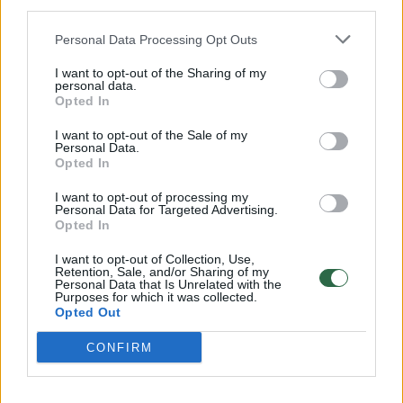
third parties.
Už daugiau nei 14 mln. eurų sostinėje statys
Personal Data Processing Opt Outs
policijos pastatą: bus vienas moderniausių
šalyje
I want to opt-out of the Sharing of my
personal data.
Būstas
2022-01-03
Opted In
I want to opt-out of the Sale of my
Personal Data.
Opted In
1
I want to opt-out of processing my
Personal Data for Targeted Advertising.
Opted In
I want to opt-out of Collection, Use,
Retention, Sale, and/or Sharing of my
Personal Data that Is Unrelated with the
Purposes for which it was collected.
Opted Out
CONFIRM