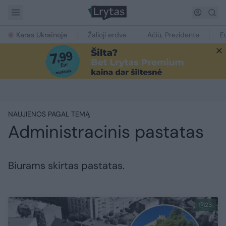
Karas Ukrainoje
Žalioji erdvė
Ačiū, Prezidente
E
NAUJIENOS PAGAL TEMĄ
Administracinis pastatas
Biurams skirtas pastatas.
23