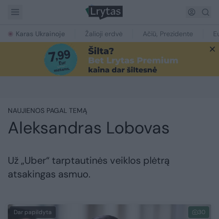
Karas Ukrainoje
Žalioji erdvė
Ačiū, Prezidente
E
NAUJIENOS PAGAL TEMĄ
Aleksandras Lobovas
Už „Uber“ tarptautinės veiklos plėtrą
atsakingas asmuo.
Dar papildyta
30