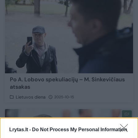
Po A. Lobovo spekuliacijų – M. Sinkevičiaus
atsakas
Lietuvos diena
2025-10-15
1
Lrytas.lt -
Do Not Process My Personal Information