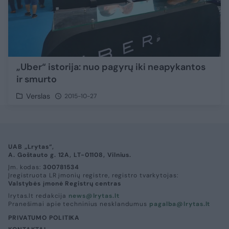
„Uber“ istorija: nuo pagyrų iki neapykantos
ir smurto
Verslas
2015-10-27
UAB „Lrytas“,
A. Goštauto g. 12A, LT-01108, Vilnius.
Įm. kodas:
300781534
Įregistruota LR įmonių registre, registro tvarkytojas:
Valstybės įmonė Registrų centras
lrytas.lt redakcija
news@lrytas.lt
Pranešimai apie techninius nesklandumus
pagalba@lrytas.lt
PRIVATUMO POLITIKA