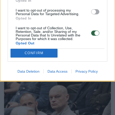
Opted In
I want to opt-out of processing my
Personal Data for Targeted Advertising.
Opted In
I want to opt-out of Collection, Use,
Retention, Sale, and/or Sharing of my
Personal Data that Is Unrelated with the
Purposes for which it was collected.
Opted Out
A. Genovaitė Astrauskaitė sureagavo į
CONFIRM
paskirtą bausmę: tai yra absurdas
Lietuvos diena
2025-09-22
Data Deletion
Data Access
Privacy Policy
4