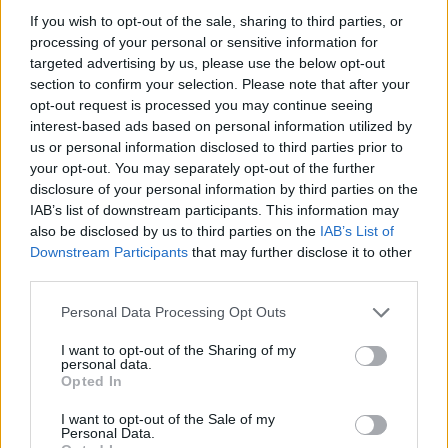
If you wish to opt-out of the sale, sharing to third parties, or
processing of your personal or sensitive information for
targeted advertising by us, please use the below opt-out
section to confirm your selection. Please note that after your
opt-out request is processed you may continue seeing
interest-based ads based on personal information utilized by
us or personal information disclosed to third parties prior to
your opt-out. You may separately opt-out of the further
disclosure of your personal information by third parties on the
Teismui vėl nepavyko pradėti nagrinėti A.
IAB’s list of downstream participants. This information may
Kandroto-Celofano ir Lobovo bylos dėl
also be disclosed by us to third parties on the
IAB’s List of
neapykantos kurstymo
Downstream Participants
that may further disclose it to other
third parties.
Lietuvos diena
2025-09-24
Personal Data Processing Opt Outs
I want to opt-out of the Sharing of my
3
personal data.
Opted In
I want to opt-out of the Sale of my
Personal Data.