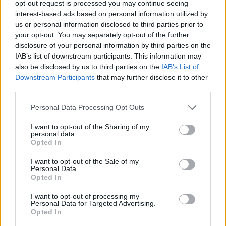
opt-out request is processed you may continue seeing
interest-based ads based on personal information utilized by
us or personal information disclosed to third parties prior to
your opt-out. You may separately opt-out of the further
disclosure of your personal information by third parties on the
IAB’s list of downstream participants. This information may
also be disclosed by us to third parties on the
IAB’s List of
Downstream Participants
that may further disclose it to other
third parties.
Kirto iš peties: nestandartiniai modeliai
Personal Data Processing Opt Outs
pateikė kitokią seksualių gelbėtojų versiją
I want to opt-out of the Sharing of my
Stilius
2017-05-23
personal data.
Opted In
15
I want to opt-out of the Sale of my
Personal Data.
Opted In
I want to opt-out of processing my
Personal Data for Targeted Advertising.
Opted In