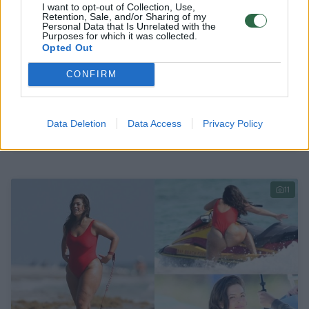
I want to opt-out of Collection, Use,
Retention, Sale, and/or Sharing of my
Personal Data that Is Unrelated with the
Purposes for which it was collected.
Opted Out
CONFIRM
Plius dydžio modelis drąsiai demonstruoja
moteriško kūno privalumus
Data Deletion
Data Access
Privacy Policy
Stilius
2017-03-26
11