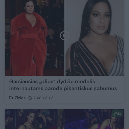
Garsiausias „plius“ dydžio modelis
internautams parodė pikantiškus gabumus
Žinios
2018-03-03
13