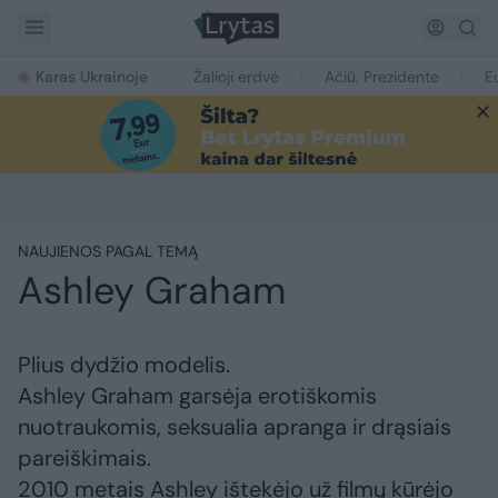
Karas Ukrainoje
Žalioji erdvė
Ačiū, Prezidente
E
NAUJIENOS PAGAL TEMĄ
Ashley Graham
Plius dydžio modelis.
Ashley Graham garsėja erotiškomis
nuotraukomis, seksualia apranga ir drąsiais
pareiškimais.
2010 metais Ashley ištekėjo už filmų kūrėjo