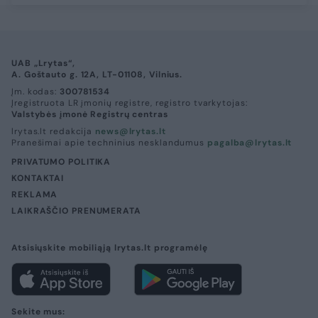
UAB „Lrytas“,
A. Goštauto g. 12A, LT-01108, Vilnius.
Įm. kodas:
300781534
Įregistruota LR įmonių registre, registro tvarkytojas:
Valstybės įmonė Registrų centras
lrytas.lt redakcija
news@lrytas.lt
Pranešimai apie techninius nesklandumus
pagalba@lrytas.lt
PRIVATUMO POLITIKA
KONTAKTAI
REKLAMA
LAIKRAŠČIO PRENUMERATA
Atsisiųskite mobiliąją lrytas.lt programėlę
Sekite mus: