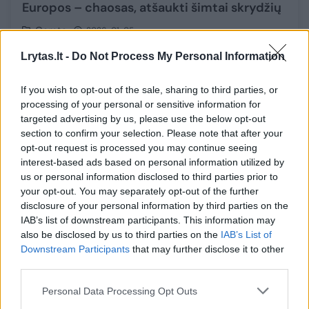
Europos – chaosas, atšaukti šimtai skrydžių
Gamta
2026-01-05
Lrytas.lt -
Do Not Process My Personal Information
2
If you wish to opt-out of the sale, sharing to third parties, or
processing of your personal or sensitive information for
targeted advertising by us, please use the below opt-out
section to confirm your selection. Please note that after your
opt-out request is processed you may continue seeing
interest-based ads based on personal information utilized by
us or personal information disclosed to third parties prior to
your opt-out. You may separately opt-out of the further
disclosure of your personal information by third parties on the
IAB’s list of downstream participants. This information may
also be disclosed by us to third parties on the
IAB’s List of
Downstream Participants
that may further disclose it to other
Sekmadienį Vilniaus oro uoste atšaukti keli
third parties.
skrydžiai – nurodė priežastis
Personal Data Processing Opt Outs
Verslas
2026-01-04