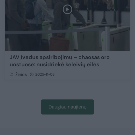
JAV įvedus apsiribojimų – chaosas oro
uostuose: nusidriekė keleivių eilės
Žinios
2025-11-08
Daugiau naujienų