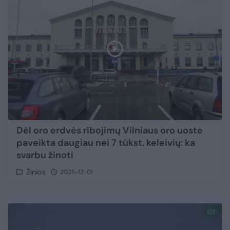
Dėl oro erdvės ribojimų Vilniaus oro uoste
paveikta daugiau nei 7 tūkst. keleivių: ka
svarbu žinoti
Žinios
2025-12-01
1