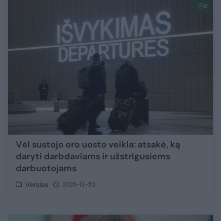
3
Vėl sustojo oro uosto veikla: atsakė, ką
daryti darbdaviams ir užstrigusiems
darbuotojams
Verslas
2025-12-20