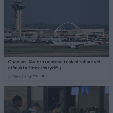
Chaosas JAV oro uostose tęsiasi toliau: vėl
atšaukta šimtai skrydžių
Pasaulis
2025-11-10