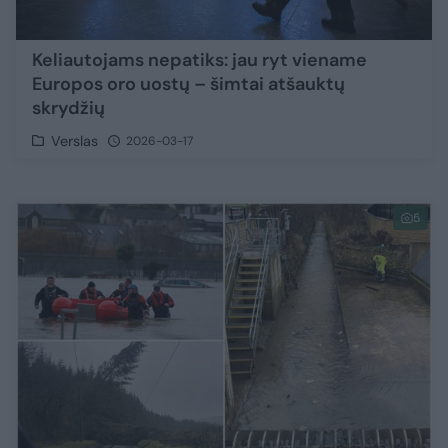
Keliautojams nepatiks: jau ryt viename
Europos oro uostų – šimtai atšauktų
skrydžių
Verslas
2026-03-17
5