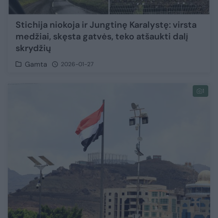
Stichija niokoja ir Jungtinę Karalystę: virsta
medžiai, skęsta gatvės, teko atšaukti dalį
skrydžių
Gamta
2026-01-27
1