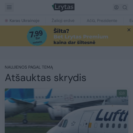
Karas Ukrainoje
Žalioji erdvė
Ačiū, Prezidente
E
NAUJIENOS PAGAL TEMĄ
Atšauktas skrydis
3