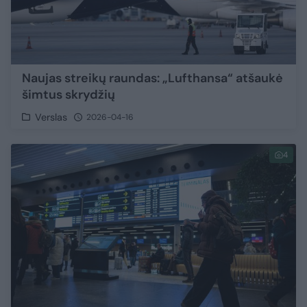
Naujas streikų raundas: „Lufthansa“ atšaukė
šimtus skrydžių
Verslas
2026-04-16
4