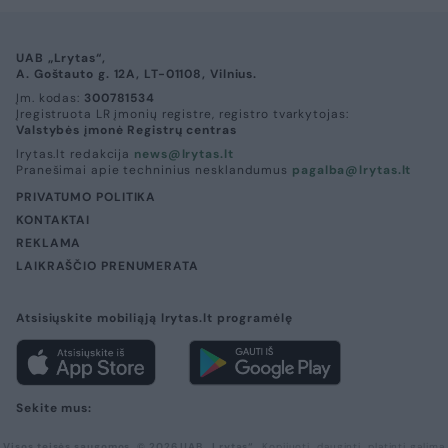
UAB „Lrytas“,
A. Goštauto g. 12A, LT-01108, Vilnius.
Įm. kodas:
300781534
Įregistruota LR įmonių registre, registro tvarkytojas:
Valstybės įmonė Registrų centras
lrytas.lt redakcija
news@lrytas.lt
Pranešimai apie techninius nesklandumus
pagalba@lrytas.lt
PRIVATUMO POLITIKA
KONTAKTAI
REKLAMA
LAIKRAŠČIO PRENUMERATA
Atsisiųskite mobiliąją lrytas.lt programėlę
Sekite mus:
Visos teisės saugomos. © 2026 UAB „Lrytas“.
Kopijuoti, dauginti, platinti galima