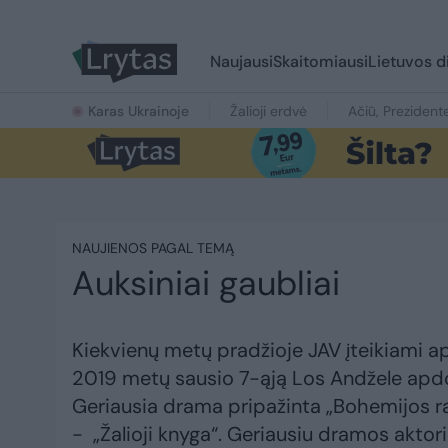
Naujausi
Skaitomiausi
Lietuvos d
Karas Ukrainoje
Žalioji erdvė
Ačiū, Prezident
NAUJIENOS PAGAL TEMĄ
Auksiniai gaubliai
Kiekvienų metų pradžioje JAV įteikiami apd
2019 metų sausio 7-ąją Los Andžele apdov
Geriausia drama pripažinta „Bohemijos ra
- „Žalioji knyga“. Geriausiu dramos akto