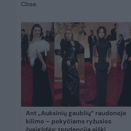
Close.
Ant „Auksinių gaublių“ raudonojo
kilimo – pokyčiams ryžusios
žvaigždės: tendencija aiški