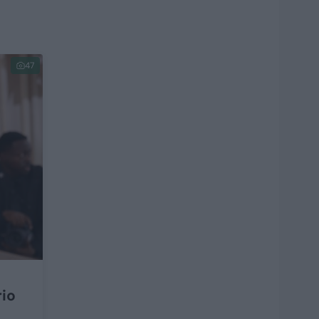
47
io