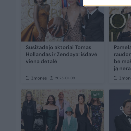
Susižadėjo aktoriai Tomas
Pamela
Hollandas ir Zendaya: išdavė
raudon
viena detalė
be mak
ją ner
Žmonės
Žmon
2025-01-08
91