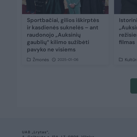
Sportbačiai, gilios iškirptės
Istorin
ir kasdienės suknelės – ant
„Auksin
raudonojo „Auksinių
režisi
gaublių“ kilimo sužibėti
filmas
pavyko ne visiems
Žmonės
Kultūr
2025-01-06
UAB „Lrytas“,