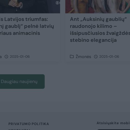
is Latvijos triumfas:
Ant „Auksinių gaublių“
į gaublį“ pelnė latvių
raudonojo kilimo –
eriaus animacinis
išsipusčiusios žvaigždės
stebino elegancija
a
Žmonės
2025-01-06
2025-01-06
Daugiau naujienų
Atsisiųskite mobi
PRIVATUMO POLITIKA