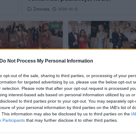
Žmonės
2026-01-12
49
Do Not Process My Personal Information
to opt-out of the sale, sharing to third parties, or processing of your per
formation for targeted advertising by us, please use the below opt-out s
nių gaublių“ puotoje
Los Andželą sudrebino
r selection. Please note that after your opt-out request is processed y
er Lopez patyrė
„Auksinių gaublių“ puot
eing interest-based ads based on personal information utilized by us or
ę: užsienis laido
ant raudonojo kilimo – 
disclosed to third parties prior to your opt-out. You may separately opt-
išsipusčiusi grietinėlė
losure of your personal information by third parties on the IAB’s list of
. This information may also be disclosed by us to third parties on the
IA
ės
Žmonės
2026-01-12
2026-01-12
Participants
that may further disclose it to other third parties.
14