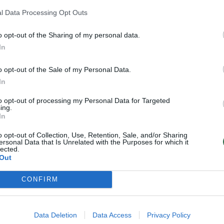
l Data Processing Opt Outs
o opt-out of the Sharing of my personal data.
In
o opt-out of the Sale of my Personal Data.
In
to opt-out of processing my Personal Data for Targeted
ing.
In
o opt-out of Collection, Use, Retention, Sale, and/or Sharing
ų“
„Auksiniuose gaubliuose“ – kosminės ver
ersonal Data that Is Unrelated with the Purposes for which it
lected.
dovanos nugalėtojams: kas slėpėsi dova
Out
krepšiuose?
CONFIRM
Žmonės
2025-01-08
17
Data Deletion
Data Access
Privacy Policy