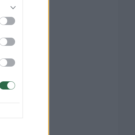
tės
nų
22