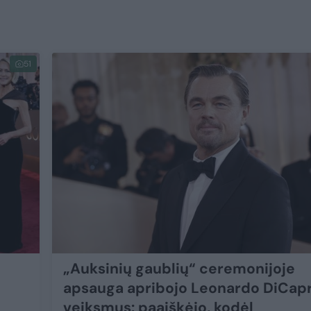
51
„Auksinių gaublių“ ceremonijoje
apsauga apribojo Leonardo DiCapr
veiksmus: paaiškėjo, kodėl