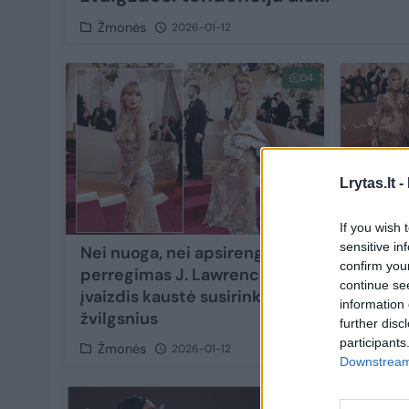
Žmonės
2026-01-12
54
Lrytas.lt -
If you wish 
sensitive in
Nei nuoga, nei apsirengusi:
„Auksi
confirm you
perregimas J. Lawrence
Jennif
continue se
įvaizdis kaustė susirinkusių
nesėkm
information 
žvilgsnius
kirčius
further disc
participants
Žmonės
Žmon
2026-01-12
Downstream 