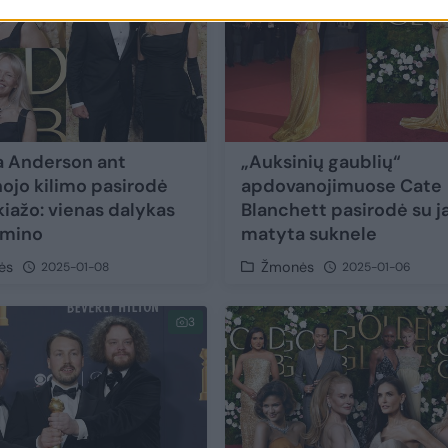
 Anderson ant
„Auksinių gaublių“
ojo kilimo pasirodė
apdovanojimuose Cate
iažo: vienas dalykas
Blanchett pasirodė su j
amino
matyta suknele
ės
Žmonės
2025-01-08
2025-01-06
3