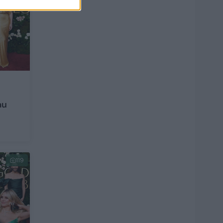
au
119