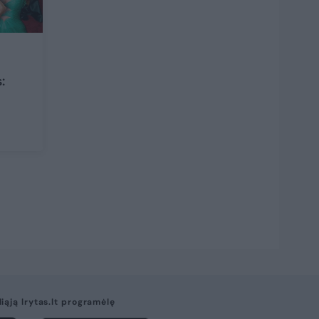
:
liąją lrytas.lt programėlę