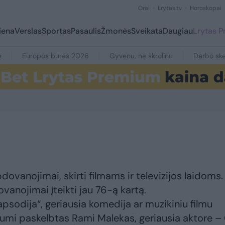
Orai
Lrytas.tv
Horoskopai
iena
Verslas
Sportas
Pasaulis
Žmonės
Sveikata
Daugiau
Lrytas 
e
Europos burės 2026
Gyvenu, ne skrolinu
Darbo ske
ovanojimai, skirti filmams ir televizijos laidoms.
anojimai įteikti jau 76-ą kartą.
psodija“, geriausia komedija ar muzikiniu filmu
riumi paskelbtas Rami Malekas, geriausia aktore –