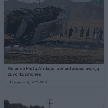
1
Nelaimė Pietų Afrikoje: per autobuso avariją
žuvo 42 žmonės
Pasaulis
2025-10-14