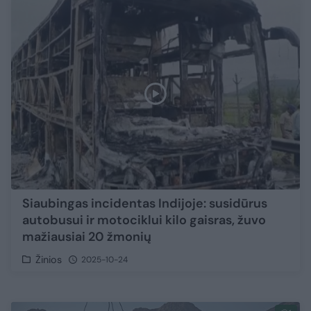
Siaubingas incidentas Indijoje: susidūrus
autobusui ir motociklui kilo gaisras, žuvo
mažiausiai 20 žmonių
Žinios
2025-10-24