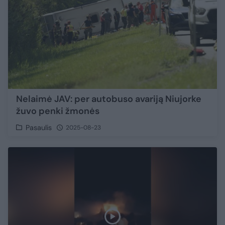
Nelaimė JAV: per autobuso avariją Niujorke
žuvo penki žmonės
Pasaulis
2025-08-23