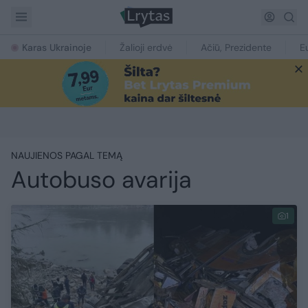
Karas Ukrainoje
Žalioji erdvė
Ačiū, Prezidente
E
NAUJIENOS PAGAL TEMĄ
Autobuso avarija
1