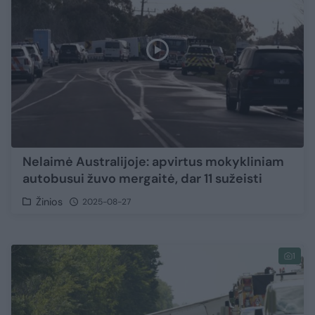
Nelaimė Australijoje: apvirtus mokykliniam
autobusui žuvo mergaitė, dar 11 sužeisti
Žinios
2025-08-27
1