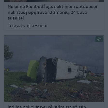
Nelaimė Kambodžoje: naktiniam autobusui
nukritus į upę žuvo 13 žmonių, 24 buvo
sužeisti
Pasaulis
2025-11-20
1
Indijos policija: per piligrimus vežusio