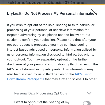
kaktomuša: žuvo mažiausiai 37 žmonės
Žinios
2025-11-13
Lrytas.lt -
Do Not Process My Personal Information
1
If you wish to opt-out of the sale, sharing to third parties, or
processing of your personal or sensitive information for
targeted advertising by us, please use the below opt-out
section to confirm your selection. Please note that after your
opt-out request is processed you may continue seeing
interest-based ads based on personal information utilized by
us or personal information disclosed to third parties prior to
your opt-out. You may separately opt-out of the further
disclosure of your personal information by third parties on the
IAB’s list of downstream participants. This information may
also be disclosed by us to third parties on the
IAB’s List of
Downstream Participants
that may further disclose it to other
third parties.
Nelaimė Peru: per avariją autobusui
Personal Data Processing Opt Outs
nusiritus į daubą žuvo 37 žmonės
I want to opt-out of the Sharing of my
Pasaulis
2025-11-13