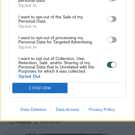
personal data.
Opted In
I want to opt-out of the Sale of my
1
Personal Data.
Opted In
I want to opt-out of processing my
Personal Data for Targeted Advertising.
Opted In
I want to opt-out of Collection, Use,
Retention, Sale, and/or Sharing of my
Personal Data that Is Unrelated with the
Purposes for which it was collected.
Opted Out
CONFIRM
Per autobuso avariją Bolivijoje žuvo
Data Deletion
Data Access
Privacy Policy
mažiausiai 16 žmonių
Pasaulis
2025-10-28