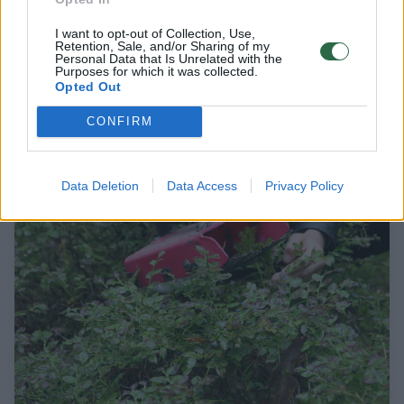
I want to opt-out of Collection, Use,
Retention, Sale, and/or Sharing of my
Personal Data that Is Unrelated with the
Kaimo gyventojai priblokšti: kažkas
Purposes for which it was collected.
nugvelbė naują kapinių tvorą
Opted Out
Lietuvos diena
2018-11-13
CONFIRM
12
Data Deletion
Data Access
Privacy Policy