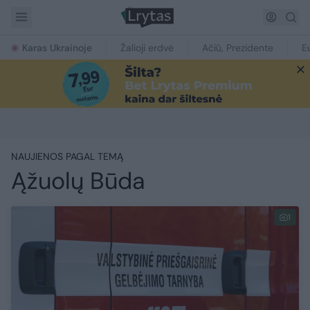
Karas Ukrainoje
Žalioji erdvė
Ačiū, Prezidente
E
NAUJIENOS PAGAL TEMĄ
Ąžuolų Būda
1