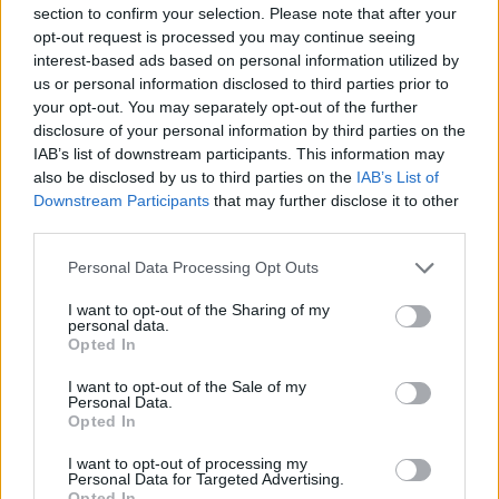
section to confirm your selection. Please note that after your
opt-out request is processed you may continue seeing
interest-based ads based on personal information utilized by
us or personal information disclosed to third parties prior to
Suvalkijos kaime – tarsi veiksmo filme:
your opt-out. You may separately opt-out of the further
prisidengęs apsauga būrys persekioja ir
disclosure of your personal information by third parties on the
blokuoja automobilius
IAB’s list of downstream participants. This information may
also be disclosed by us to third parties on the
IAB’s List of
Lietuvos diena
2020-06-15
Downstream Participants
that may further disclose it to other
third parties.
Personal Data Processing Opt Outs
1
I want to opt-out of the Sharing of my
personal data.
Opted In
I want to opt-out of the Sale of my
Personal Data.
Opted In
I want to opt-out of processing my
Personal Data for Targeted Advertising.
Opted In