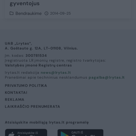
gyventojus
Bendraukime
2014-09-25
UAB „Lrytas“,
A. Goštauto g. 12A, LT-01108, Vilnius.
Įm. kodas:
300781534
Įregistruota LR įmonių registre, registro tvarkytojas:
Valstybės įmonė Registrų centras
lrytas.lt redakcija
news@lrytas.lt
Pranešimai apie techninius nesklandumus
pagalba@lrytas.lt
PRIVATUMO POLITIKA
KONTAKTAI
REKLAMA
LAIKRAŠČIO PRENUMERATA
Atsisiųskite mobiliąją lrytas.lt programėlę