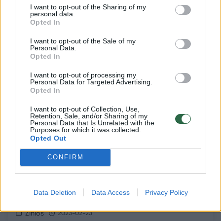
I want to opt-out of the Sharing of my
Verslas
2023-09-30
personal data.
Opted In
I want to opt-out of the Sale of my
Personal Data.
Opted In
I want to opt-out of processing my
Personal Data for Targeted Advertising.
Opted In
I want to opt-out of Collection, Use,
Retention, Sale, and/or Sharing of my
Personal Data that Is Unrelated with the
Purposes for which it was collected.
Opted Out
CONFIRM
Minint karo sukaktį, Ukrainos bankas išleido
Data Deletion
Data Access
Privacy Policy
specialų 20-ies grivinų banknotą
Žinios
2023-02-23