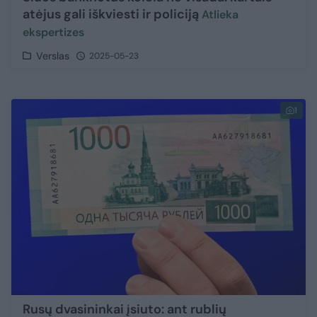
atėjus gali iškviesti ir policiją
Atlieka
ekspertizes
Verslas
2025-05-23
1
Rusų dvasininkai įsiuto: ant rublių