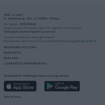
UAB „Lrytas“,
A. Goštauto g. 12A, LT-01108, Vilnius.
Įm. kodas:
300781534
Įregistruota LR įmonių registre, registro tvarkytojas:
Valstybės įmonė Registrų centras
lrytas.lt redakcija
news@lrytas.lt
Pranešimai apie techninius nesklandumus
pagalba@lrytas.lt
PRIVATUMO POLITIKA
KONTAKTAI
REKLAMA
LAIKRAŠČIO PRENUMERATA
Atsisiųskite mobiliąją lrytas.lt programėlę
Sekite mus: