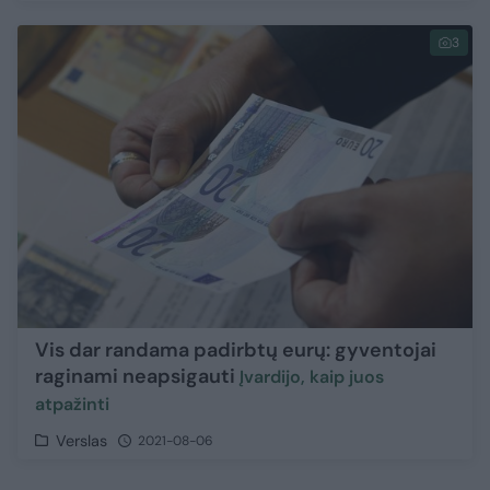
3
Vis dar randama padirbtų eurų: gyventojai
raginami neapsigauti
Įvardijo, kaip juos
atpažinti
Verslas
2021-08-06