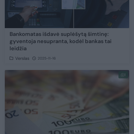
Bankomatas išdavė suplėšytą šimtinę:
gyventoja nesupranta, kodėl bankas tai
leidžia
Verslas
2025-11-16
1