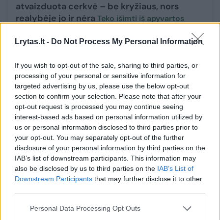
atvaizduota cerkvė – be kryžiaus, nors
realybėje jo ir nėra
Teko išimti iš apyvartos
Verslas
2023-10-18
Lrytas.lt -
Do Not Process My Personal Information
1
If you wish to opt-out of the sale, sharing to third parties, or
processing of your personal or sensitive information for
targeted advertising by us, please use the below opt-out
section to confirm your selection. Please note that after your
opt-out request is processed you may continue seeing
interest-based ads based on personal information utilized by
us or personal information disclosed to third parties prior to
your opt-out. You may separately opt-out of the further
disclosure of your personal information by third parties on the
IAB’s list of downstream participants. This information may
also be disclosed by us to third parties on the
IAB’s List of
Downstream Participants
that may further disclose it to other
third parties.
Neįtikėtina: bankomate Šilalėje aptiko
Personal Data Processing Opt Outs
padirbtą 20 eurų kupiūrą