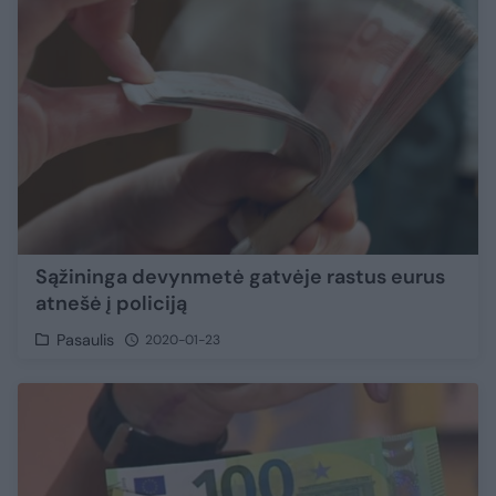
Sąžininga devynmetė gatvėje rastus eurus
atnešė į policiją
Pasaulis
2020-01-23