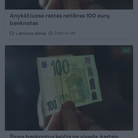
Anykščiuose rastas netikras 100 eurų
banknotas
Lietuvos diena
2025-10-29
3
Šiuos banknotus keičia ne visada: kartais