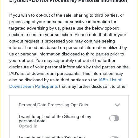
Lrytas.lt -
Do Not Process My Personal Information
3
If you wish to opt-out of the sale, sharing to third parties, or
processing of your personal or sensitive information for
targeted advertising by us, please use the below opt-out
section to confirm your selection. Please note that after your
opt-out request is processed you may continue seeing
interest-based ads based on personal information utilized by
us or personal information disclosed to third parties prior to
your opt-out. You may separately opt-out of the further
disclosure of your personal information by third parties on the
IAB’s list of downstream participants. This information may
also be disclosed by us to third parties on the
IAB’s List of
Downstream Participants
that may further disclose it to other
Norvegija šiurpsta: emigranto šlovė slėpė
third parties.
baisią istoriją
Personal Data Processing Opt Outs
Bendraukime
2016-06-14
I want to opt-out of the Sharing of my
personal data.
Opted In
1
I want to opt-out of the Sale of my