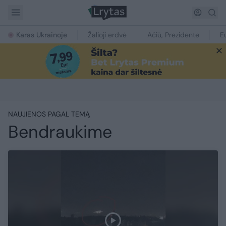
Karas Ukrainoje
Žalioji erdvė
Ačiū, Prezidente
E
NAUJIENOS PAGAL TEMĄ
Bendraukime