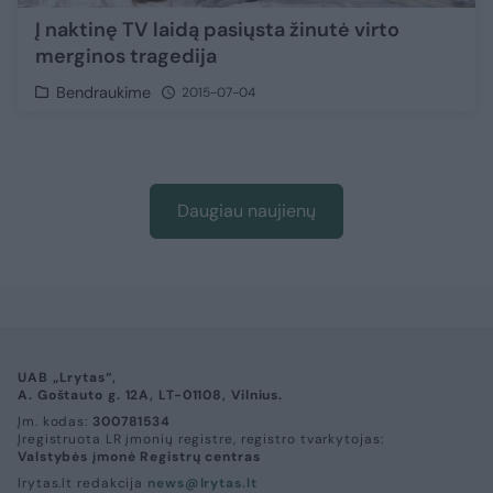
Į naktinę TV laidą pasiųsta žinutė virto
merginos tragedija
Bendraukime
2015-07-04
Daugiau naujienų
UAB „Lrytas“,
A. Goštauto g. 12A, LT-01108, Vilnius.
Įm. kodas:
300781534
Įregistruota LR įmonių registre, registro tvarkytojas:
Valstybės įmonė Registrų centras
lrytas.lt redakcija
news@lrytas.lt