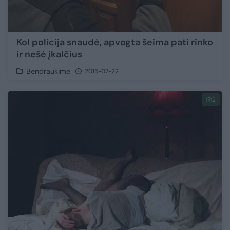
Kol policija snaudė, apvogta šeima pati rinko
ir nešė įkalčius
Bendraukime
2015-07-22
2