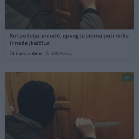
Kol policija snaudė, apvogta šeima pati rinko
ir nešė įkalčius
Bendraukime
2015-07-22
3