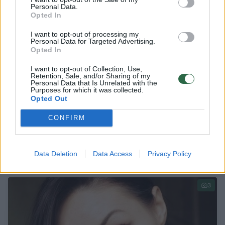
Personal Data.
Opted In
I want to opt-out of processing my
Personal Data for Targeted Advertising.
Opted In
I want to opt-out of Collection, Use,
Retention, Sale, and/or Sharing of my
Personal Data that Is Unrelated with the
Purposes for which it was collected.
Opted Out
CONFIRM
Kada per TV laidos anonsą mums parodys
sukapotų lavonų paradą?
Data Deletion
Data Access
Privacy Policy
Bendraukime
2016-01-21
3