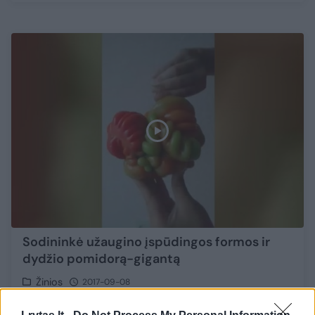
Sodininkė užaugino įspūdingos formos ir
dydžio pomidorą-gigantą
Žinios
2017-09-08