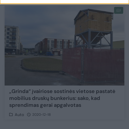
1
„Grinda“ įvairiose sostinės vietose pastatė
mobilius druskų bunkerius: sako, kad
sprendimas gerai apgalvotas
Auto
2020-12-18