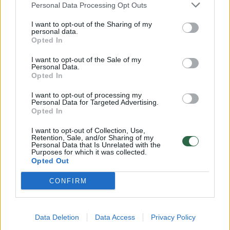
Personal Data Processing Opt Outs
Kultūra
2022-05-19
I want to opt-out of the Sharing of my
personal data.
Opted In
1
I want to opt-out of the Sale of my
Personal Data.
Opted In
I want to opt-out of processing my
Personal Data for Targeted Advertising.
Opted In
I want to opt-out of Collection, Use,
Retention, Sale, and/or Sharing of my
Personal Data that Is Unrelated with the
Purposes for which it was collected.
Opted Out
CONFIRM
A. Bilotaitė: jau pradėjome esminius darbus
civilinei saugai užtikrinti
Data Deletion
Data Access
Privacy Policy
Lietuvos diena
2022-04-20