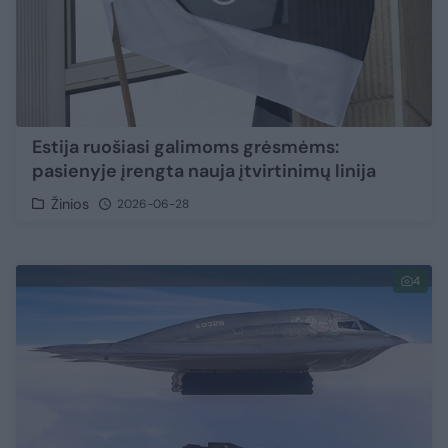
Estija ruošiasi galimoms grėsmėms:
pasienyje įrengta nauja įtvirtinimų linija
Žinios
2026-06-28
4