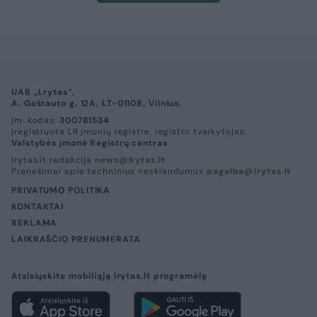
UAB „Lrytas“,
A. Goštauto g. 12A, LT-01108, Vilnius.
Įm. kodas:
300781534
Įregistruota LR įmonių registre, registro tvarkytojas:
Valstybės įmonė Registrų centras
lrytas.lt redakcija
news@lrytas.lt
Pranešimai apie techninius nesklandumus
pagalba@lrytas.lt
PRIVATUMO POLITIKA
KONTAKTAI
REKLAMA
LAIKRAŠČIO PRENUMERATA
Atsisiųskite mobiliąją lrytas.lt programėlę