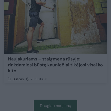
Naujakuriams – staigmena rūsyje:
rinkdamiesi būstą kauniečiai tikėjosi visai ko
kito
Būstas
2019-06-16
Daugiau naujienų