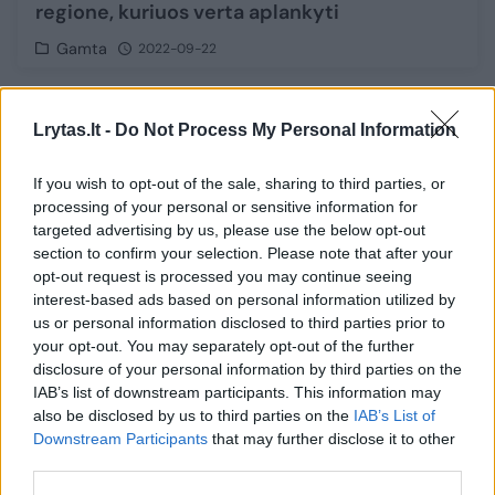
regione, kuriuos verta aplankyti
Gamta
2022-09-22
2
Lrytas.lt -
Do Not Process My Personal Information
If you wish to opt-out of the sale, sharing to third parties, or
processing of your personal or sensitive information for
targeted advertising by us, please use the below opt-out
section to confirm your selection. Please note that after your
opt-out request is processed you may continue seeing
interest-based ads based on personal information utilized by
us or personal information disclosed to third parties prior to
your opt-out. You may separately opt-out of the further
disclosure of your personal information by third parties on the
IAB’s list of downstream participants. This information may
also be disclosed by us to third parties on the
IAB’s List of
Prie Vilniaus lenkų statyti bunkeriai turėjo
Downstream Participants
that may further disclose it to other
apginti miestą nuo Raudonosios armijos
third parties.
puolimo