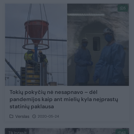
5
Tokių pokyčių nė nesapnavo – dėl
pandemijos kaip ant mielių kyla neįprastų
statinių paklausa
Verslas
2020-05-24
Tik lrytas.lt
43