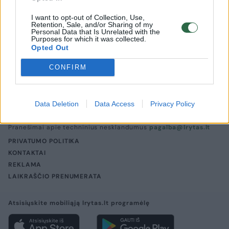
Sportas
2025-03-28
I want to opt-out of Collection, Use,
Retention, Sale, and/or Sharing of my
Personal Data that Is Unrelated with the
Purposes for which it was collected.
Opted Out
CONFIRM
UAB „Lrytas“,
A. Goštauto g. 12A, LT-01108, Vilnius.
Įm. kodas:
300781534
Įregistruota LR įmonių registre, registro tvarkytojas:
Data Deletion
Data Access
Privacy Policy
Valstybės įmonė Registrų centras
lrytas.lt redakcija
news@lrytas.lt
Pranešimai apie techninius nesklandumus
pagalba@lrytas.lt
PRIVATUMO POLITIKA
KONTAKTAI
REKLAMA
LAIKRAŠČIO PRENUMERATA
Atsisiųskite mobiliąją lrytas.lt programėlę