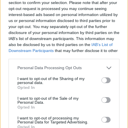
section to confirm your selection. Please note that after your
metų žiemos olimpinės žaidynės
opt-out request is processed you may continue seeing
(Milanas-Kortina)
.
interest-based ads based on personal information utilized by
us or personal information disclosed to third parties prior to
your opt-out. You may separately opt-out of the further
disclosure of your personal information by third parties on the
1
IAB’s list of downstream participants. This information may
also be disclosed by us to third parties on the
IAB’s List of
Downstream Participants
that may further disclose it to other
third parties.
Personal Data Processing Opt Outs
I want to opt-out of the Sharing of my
personal data.
Opted In
I want to opt-out of the Sale of my
Personal Data.
Opted In
Didėja lietuvių gretos žiemos olimpinėse
I want to opt-out of processing my
Personal Data for Targeted Advertising.
žaidynėse – viso jau trylika
Opted In