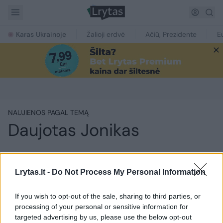
Karas Ukrainoje
Žalioji erdvė
Ačiū, Prezidente
E
NAUJIENOS PAGAL TEMĄ
Daujotas Jonikas
Daujotas Jonikas – 2006 metų rugpjūčio 2
Lrytas.lt -
Do Not Process My Personal Information
dieną Vilniuje gimęs Lietuvos sportininkas.
Sporto šaka:
lygumų slidinėjimas
. Pirmasis
If you wish to opt-out of the sale, sharing to third parties, or
pasaulio slidinėjimo čempionatas – 2025
processing of your personal or sensitive information for
metai. Aukščiausias varžybų taškas –
2026
targeted advertising by us, please use the below opt-out