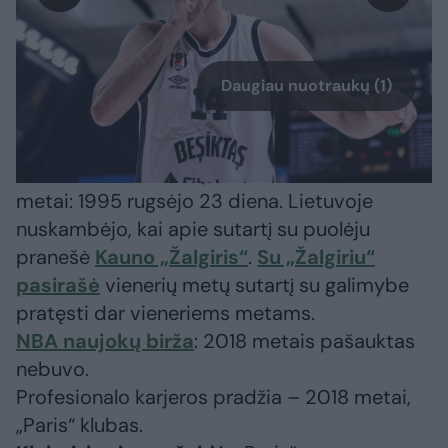
Daugiau nuotraukų (1)
Dustinas Sleva – krepšininkas iš JAV. Gimimo
metai: 1995 rugsėjo 23 diena. Lietuvoje
nuskambėjo, kai apie sutartį su puolėju
pranešė
Kauno „Žalgiris“
.
Su „Žalgiriu“
pasirašė
vienerių metų sutartį su galimybe
pratęsti dar vieneriems metams.
NBA naujokų birža
: 2018 metais pašauktas
nebuvo.
Profesionalo karjeros pradžia – 2018 metai,
„Paris“ klubas.