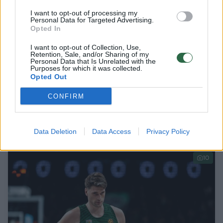
I want to opt-out of processing my
Personal Data for Targeted Advertising.
Opted In
I want to opt-out of Collection, Use,
Retention, Sale, and/or Sharing of my
Personal Data that Is Unrelated with the
Purposes for which it was collected.
Opted Out
„Žalgirio“ pergalė už aikštelės ribų –
CONFIRM
pratęsė sutartį su D. Sleva
Sportas
2026-04-04
Data Deletion
Data Access
Privacy Policy
10