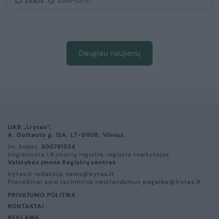
Žinios
2026-02-21
Daugiau naujienų
UAB „Lrytas“,
A. Goštauto g. 12A, LT-01108, Vilnius.
Įm. kodas:
300781534
Įregistruota LR įmonių registre, registro tvarkytojas:
Valstybės įmonė Registrų centras
lrytas.lt redakcija
news@lrytas.lt
Pranešimai apie techninius nesklandumus
pagalba@lrytas.lt
PRIVATUMO POLITIKA
KONTAKTAI
REKLAMA