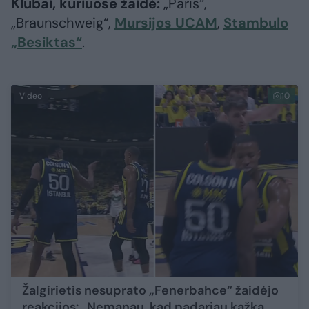
Klubai, kuriuose žaidė:
„Paris“,
„Braunschweig“,
Mursijos UCAM
,
Stambulo
„Besiktas“
.
Video
10
Žalgirietis nesuprato „Fenerbahce“ žaidėjo
reakcijos: „Nemanau, kad padariau kažką