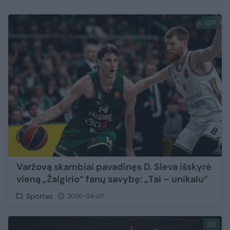
11
Varžovą skambiai pavadinęs D. Sleva išskyrė
vieną „Žalgirio“ fanų savybę: „Tai – unikalu“
Sportas
2026-04-07
1