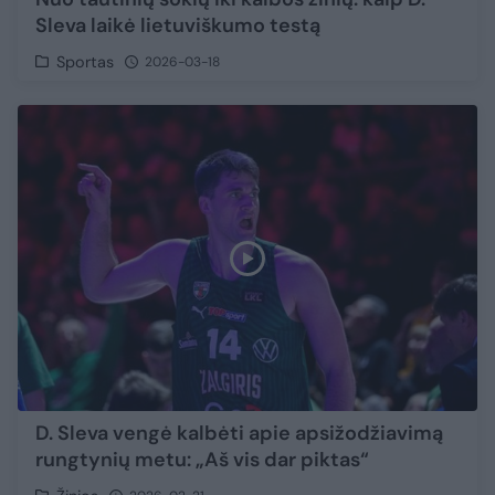
Sleva laikė lietuviškumo testą
Sportas
2026-03-18
D. Sleva vengė kalbėti apie apsižodžiavimą
rungtynių metu: „Aš vis dar piktas“