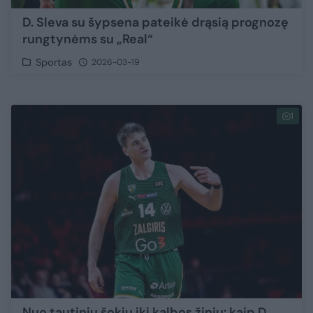
D. Sleva su šypsena pateikė drąsią prognozę
rungtynėms su „Real“
Sportas
2026-03-19
1
Nuo tautinių šokių iki kalbos žinių: kaip D.