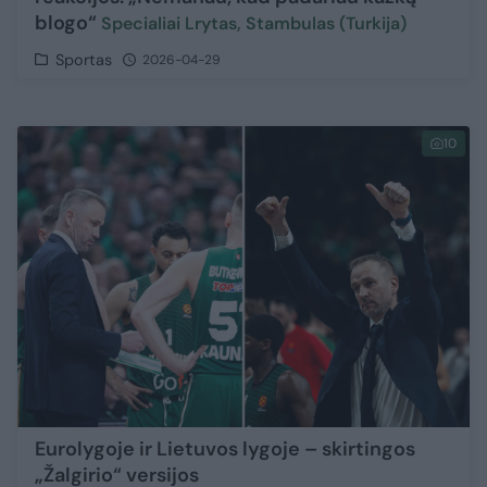
blogo“
Specialiai Lrytas, Stambulas (Turkija)
Sportas
2026-04-29
10
Eurolygoje ir Lietuvos lygoje – skirtingos
„Žalgirio“ versijos