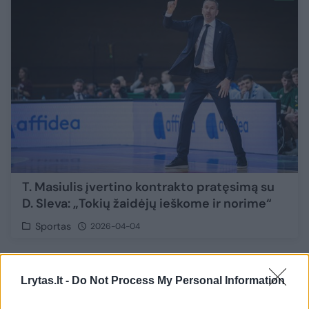
T. Masiulis įvertino kontrakto pratęsimą su
D. Sleva: „Tokių žaidėjų ieškome ir norime“
Sportas
2026-04-04
6
Lrytas.lt -
Do Not Process My Personal Information