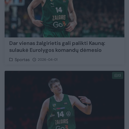
Dar vienas žalgirietis gali palikti Kauną:
sulaukė Eurolygos komandų dėmesio
Sportas
2026-04-01
13