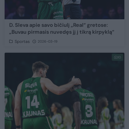
D. Sleva apie savo bičiulį „Real“ gretose:
„Buvau pirmasis nuvedęs jį į tikrą kirpyklą“
Sportas
2026-03-19
10