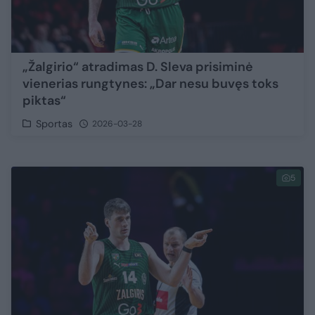
„Žalgirio“ atradimas D. Sleva prisiminė
vienerias rungtynes: „Dar nesu buvęs toks
piktas“
Sportas
2026-03-28
5