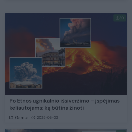
30
Po Etnos ugnikalnio išsiveržimo – įspėjimas
keliautojams: ką būtina žinoti
Gamta
2025-06-03