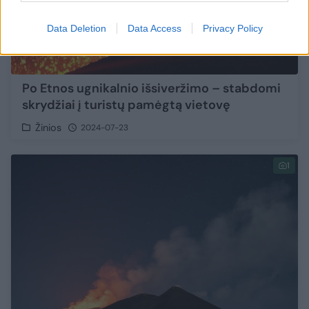
Data Deletion
Data Access
Privacy Policy
Po Etnos ugnikalnio išsiveržimo – stabdomi
skrydžiai į turistų pamėgtą vietovę
Žinios
2024-07-23
1