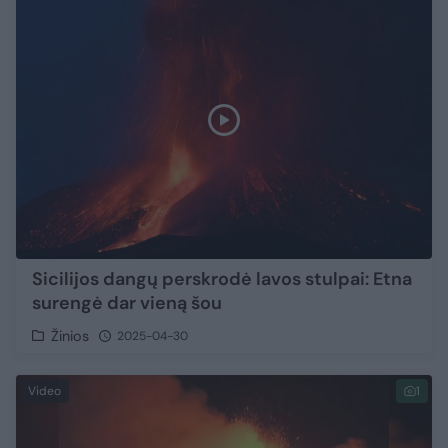
Sicilijos dangų perskrodė lavos stulpai: Etna
surengė dar vieną šou
Žinios
2025-04-30
Video
1