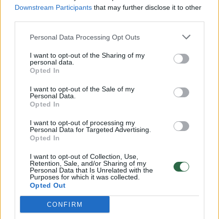
Downstream Participants
that may further disclose it to other
third parties.
Personal Data Processing Opt Outs
I want to opt-out of the Sharing of my
personal data.
Stulbinamas Etnos šou: dėl ugnikalnio
Opted In
aktyvumo sutriko skrydžiai Katanijos oro
uoste
I want to opt-out of the Sale of my
Personal Data.
Opted In
Žinios
2024-08-15
I want to opt-out of processing my
Personal Data for Targeted Advertising.
Opted In
I want to opt-out of Collection, Use,
Retention, Sale, and/or Sharing of my
Personal Data that Is Unrelated with the
Purposes for which it was collected.
Opted Out
CONFIRM