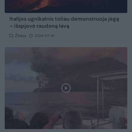
Italijos ugnikalnis toliau demonstruoja jėgą
– išspjovė raudoną lavą
Žinios
2024-07-16