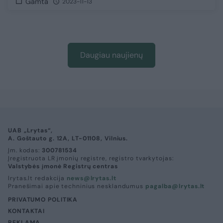
Gamta
2023-11-13
Daugiau naujienų
UAB „Lrytas“,
A. Goštauto g. 12A, LT-01108, Vilnius.
Įm. kodas:
300781534
Įregistruota LR įmonių registre, registro tvarkytojas:
Valstybės įmonė Registrų centras
lrytas.lt redakcija
news@lrytas.lt
Pranešimai apie techninius nesklandumus
pagalba@lrytas.lt
PRIVATUMO POLITIKA
KONTAKTAI
REKLAMA