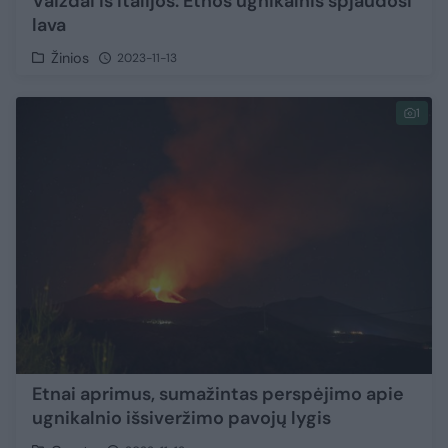
Vaizdai iš Italijos: Etnos ugnikalnis spjaudosi
lava
Žinios
2023-11-13
1
Etnai aprimus, sumažintas perspėjimo apie
ugnikalnio išsiveržimo pavojų lygis