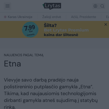
Karas Ukrainoje
Žalioji erdvė
Ačiū, Prezidente
E
NAUJIENOS PAGAL TEMĄ
Etna
Vievyje savo darbą pradėjo nauja
polistireninio putplasčio gamykla „Etna“.
Tikima, kad naujausiomis technologijomis
dirbanti gamykla atneš sujudimą į statybų
rinką.