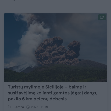
1
Turistų mylimoje Sicilijoje – baimę ir
susižavėjimą kelianti gamtos jėga: į dangų
pakilo 6 km pelenų debesis
Gamta
2025-06-19