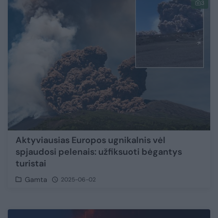
3
Aktyviausias Europos ugnikalnis vėl
spjaudosi pelenais: užfiksuoti bėgantys
turistai
Gamta
2025-06-02