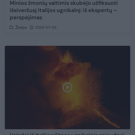
Minios žmonių valtimis skubėjo užfiksuoti
išsiveržusį Italijos ugnikalnį: iš ekspertų –
perspėjimas
Žinios
2024-07-05