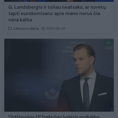
G. Landsbergis ir toliau neatsako, ar norėtų
tapti eurokomisaru: apie mano norus čia
nėra kalba
Lietuvos diena
2024-06-26
1
Didžiausios EP frakcijos lyderis prakalbo