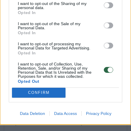
I want to opt-out of the Sharing of my
Pasaulis
2023-05-10
personal data.
Opted In
I want to opt-out of the Sale of my
34
Personal Data.
Opted In
I want to opt-out of processing my
Personal Data for Targeted Advertising.
Opted In
I want to opt-out of Collection, Use,
Retention, Sale, and/or Sharing of my
Personal Data that Is Unrelated with the
Purposes for which it was collected.
Opted Out
CONFIRM
Europa turi būti vieninga ir aktyvi, sako su
Data Deletion
Data Access
Privacy Policy
solidarumo vizitu atvykęs M. Weberis
Pripažino „Nord Stream 2“ klaidą