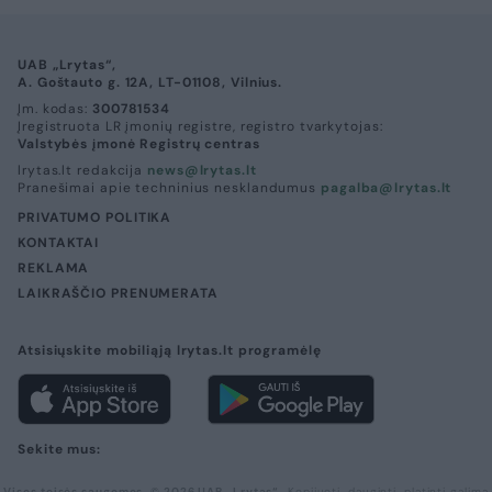
UAB „Lrytas“,
A. Goštauto g. 12A, LT-01108, Vilnius.
Įm. kodas:
300781534
Įregistruota LR įmonių registre, registro tvarkytojas:
Valstybės įmonė Registrų centras
lrytas.lt redakcija
news@lrytas.lt
Pranešimai apie techninius nesklandumus
pagalba@lrytas.lt
PRIVATUMO POLITIKA
KONTAKTAI
REKLAMA
LAIKRAŠČIO PRENUMERATA
Atsisiųskite mobiliąją lrytas.lt programėlę
Sekite mus:
Visos teisės saugomos. © 2026 UAB „Lrytas“.
Kopijuoti, dauginti, platinti galima