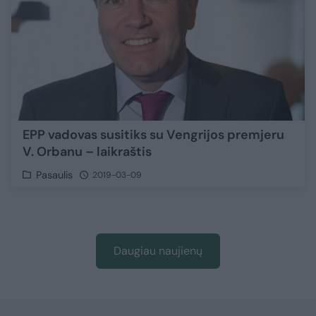
EPP vadovas susitiks su Vengrijos premjeru
V. Orbanu – laikraštis
Pasaulis
2019-03-09
Daugiau naujienų