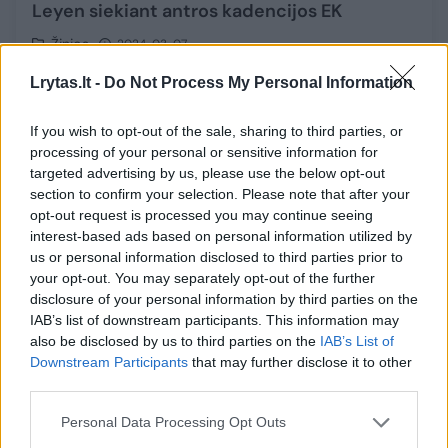
Leyen siekiant antros kadencijos EK
Žinios
2024-03-07
Lrytas.lt -
Do Not Process My Personal Information
1
If you wish to opt-out of the sale, sharing to third parties, or
processing of your personal or sensitive information for
targeted advertising by us, please use the below opt-out
section to confirm your selection. Please note that after your
opt-out request is processed you may continue seeing
interest-based ads based on personal information utilized by
us or personal information disclosed to third parties prior to
your opt-out. You may separately opt-out of the further
disclosure of your personal information by third parties on the
IAB’s list of downstream participants. This information may
also be disclosed by us to third parties on the
IAB’s List of
Downstream Participants
that may further disclose it to other
Europos liaudies partija tikisi, kad
third parties.
artėjantys NATO viršūnių susitikimai leis
Personal Data Processing Opt Outs
pakviesti Ukrainą tapti Aljanso nare