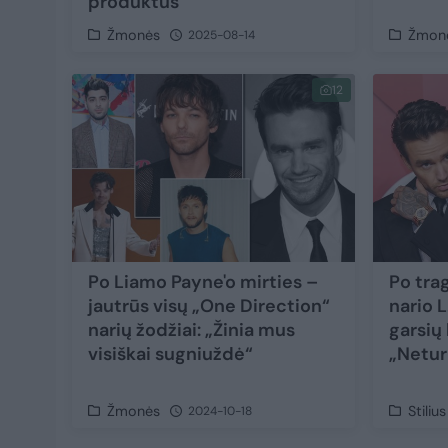
produktus
Žmonės
Žmon
2025-08-14
12
Po Liamo Payne'o mirties –
Po tra
jautrūs visų „One Direction“
nario L
narių žodžiai: „Žinia mus
garsių 
visiškai sugniuždė“
„Netur
Žmonės
Stilius
2024-10-18