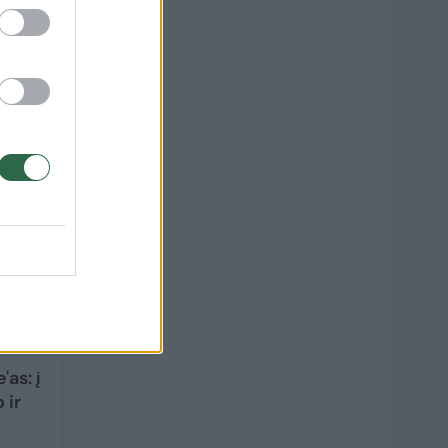
ezgė
13
as: į
 ir