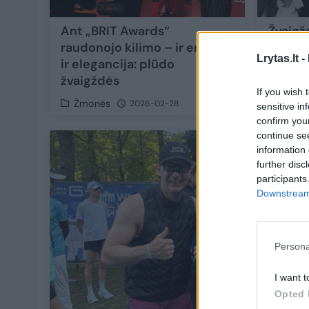
Ant „BRIT Awards“
Žvaigž
raudonojo kilimo – ir erotika,
Chains
Lrytas.lt -
ir elegancija: plūdo
vestuv
žvaigždės
susila
If you wish 
Žmonės
Žmon
2026-02-28
sensitive in
confirm you
continue se
information 
further disc
participants
Downstream 
Persona
I want t
Opted 