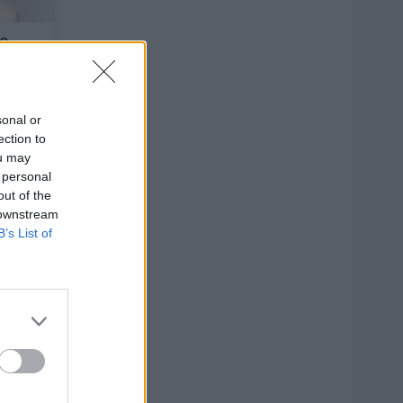
po
–
sonal or
ection to
ou may
 personal
10
out of the
 downstream
B’s List of