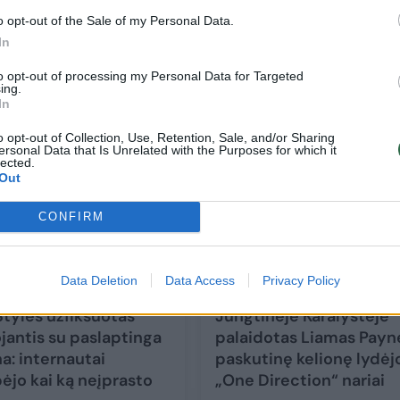
o opt-out of the Sale of my Personal Data.
Gandai pasitvirtino: Harry Stylesas užm
In
romaną su garsia aktore Zoe Kravitz
to opt-out of processing my Personal Data for Targeted
ing.
Žmonės
2025-09-13
In
o opt-out of Collection, Use, Retention, Sale, and/or Sharing
11
ersonal Data that Is Unrelated with the Purposes for which it
lected.
Out
CONFIRM
Data Deletion
Data Access
Privacy Policy
Styles užfiksuotas
Jungtinėje Karalystėje
jantis su paslaptinga
palaidotas Liamas Payne'
a: internautai
paskutinę kelionę lydėjo
ėjo kai ką neįprasto
„One Direction“ nariai