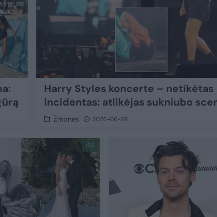
na:
Harry Styles koncerte – netikėtas
gūrą
incidentas: atlikėjas sukniubo sce
Žmonės
2026-06-28
7