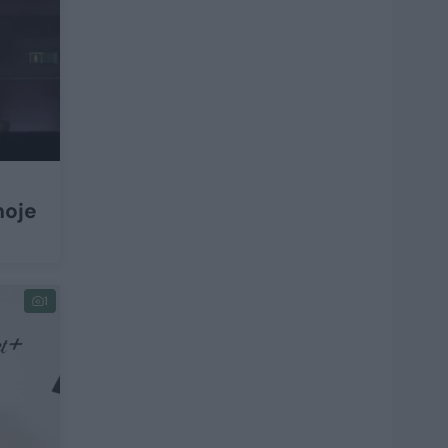
noje
1