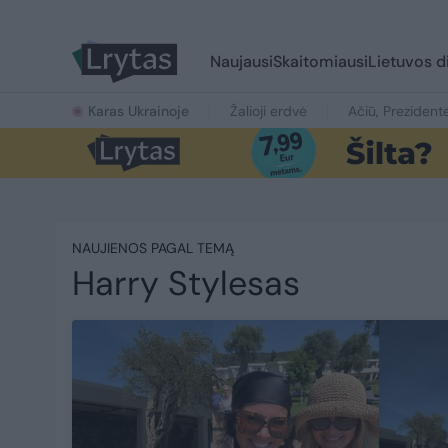
Naujausi
Skaitomiausi
Lietuvos d
Karas Ukrainoje
Žalioji erdvė
Ačiū, Prezident
NAUJIENOS PAGAL TEMĄ
Harry Stylesas