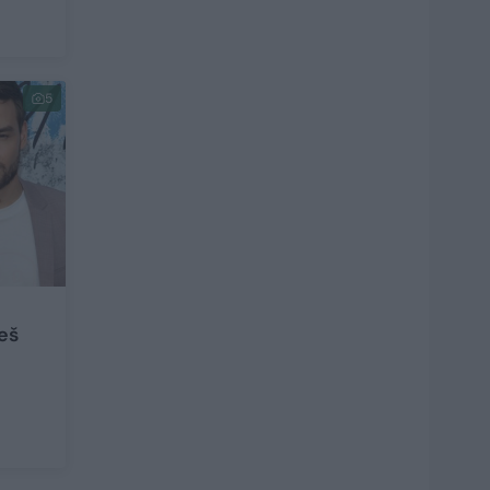
5
ieš