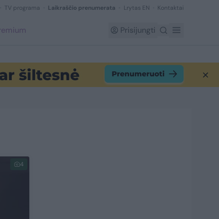
TV programa
Laikraščio prenumerata
Lrytas EN
Kontaktai
Premium
Prisijungti
4