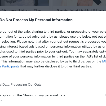
džių savaitėje – „The
Socialiniai tinklai ūžia: 
mokers“ nario
daugiau nei trejų metų 
Do Not Process My Personal Information
ės ir dukros
netikėta žinia iš Harry
ukusi Perrie Edwards
Styleso
to opt-out of the sale, sharing to third parties, or processing of your per
ės
Žmonės
2026-01-28
2026-01-17
formation for targeted advertising by us, please use the below opt-out s
r selection. Please note that after your opt-out request is processed y
eing interest-based ads based on personal information utilized by us or
2
disclosed to third parties prior to your opt-out. You may separately opt-
losure of your personal information by third parties on the IAB’s list of
. This information may also be disclosed by us to third parties on the
IA
Participants
that may further disclose it to other third parties.
l Data Processing Opt Outs
o opt-out of the Sharing of my personal data.
In