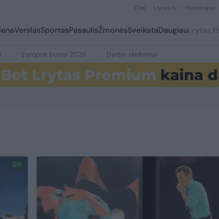
Orai
Lrytas.tv
Horoskopai
iena
Verslas
Sportas
Pasaulis
Žmonės
Sveikata
Daugiau
Lrytas 
e
Europos burės 2026
Darbo skelbimai
6