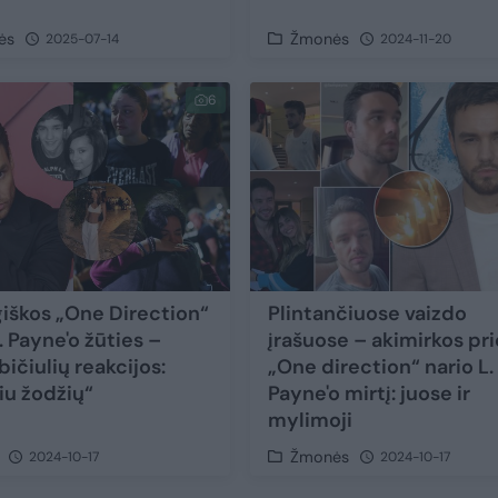
ės
Žmonės
2025-07-14
2024-11-20
6
giškos „One Direction“
Plintančiuose vaizdo
. Payne'o žūties –
įrašuose – akimirkos pr
bičiulių reakcijos:
„One direction“ nario L.
iu žodžių“
Payne'o mirtį: juose ir
mylimoji
Žmonės
2024-10-17
2024-10-17