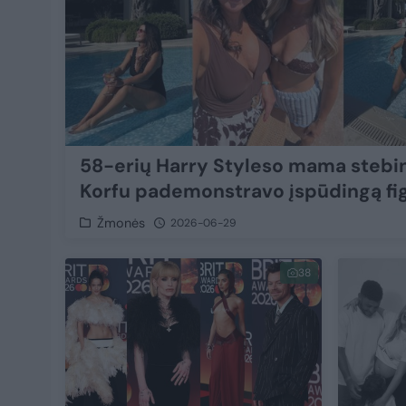
58-erių Harry Styleso mama stebi
Korfu pademonstravo įspūdingą fi
Žmonės
2026-06-29
38