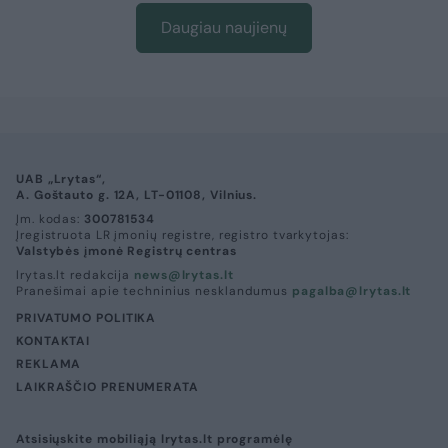
Daugiau naujienų
UAB „Lrytas“,
A. Goštauto g. 12A, LT-01108, Vilnius.
Įm. kodas:
300781534
Įregistruota LR įmonių registre, registro tvarkytojas:
Valstybės įmonė Registrų centras
lrytas.lt redakcija
news@lrytas.lt
Pranešimai apie techninius nesklandumus
pagalba@lrytas.lt
PRIVATUMO POLITIKA
KONTAKTAI
REKLAMA
LAIKRAŠČIO PRENUMERATA
Atsisiųskite mobiliąją lrytas.lt programėlę