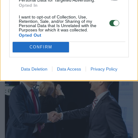
Opted In
Naują smūgį S. Skverneliui įvertino
I want to opt-out of Collection, Use,
Retention, Sale, and/or Sharing of my
politologai: kas laukia partijos ir ar durys į
Personal Data that Is Unrelated with the
Purposes for which it was collected.
koaliciją galutinai užtrenktos?
Opted Out
Lietuvos diena
2026-04-10
CONFIRM
13
Data Deletion
Data Access
Privacy Policy