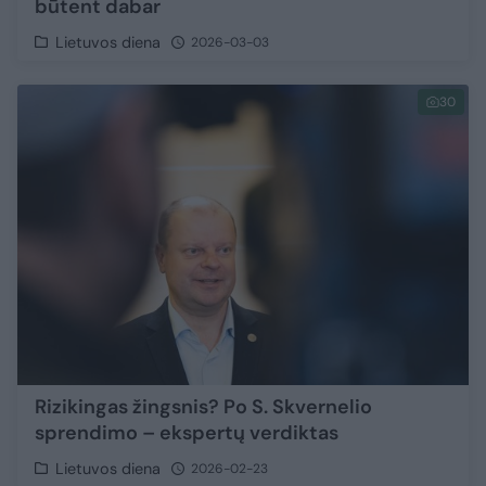
būtent dabar
Lietuvos diena
2026-03-03
30
Rizikingas žingsnis? Po S. Skvernelio
sprendimo – ekspertų verdiktas
Lietuvos diena
2026-02-23