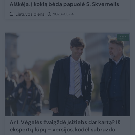
Aiškėja, į kokią bėdą papuolė S. Skvernelis
Lietuvos diena
2026-03-14
14
Ar I. Vėgėlės žvaigždė įsižiebs dar kartą? Iš
ekspertų lūpų – versijos, kodėl subruzdo