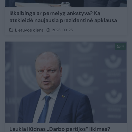
Iškalbinga ar pernelyg ankstyva? Ką
atskleidė naujausia prezidentinė apklausa
Lietuvos diena
2026-03-25
14
Laukia liūdnas „Darbo partijos“ likimas?