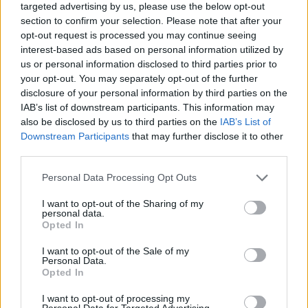
targeted advertising by us, please use the below opt-out
section to confirm your selection. Please note that after your
opt-out request is processed you may continue seeing
interest-based ads based on personal information utilized by
Po naujausių reitingų – prastos žinios I.
us or personal information disclosed to third parties prior to
Ruginienei: „Socialdemokratai pradeda į ją
your opt-out. You may separately opt-out of the further
žiūrėti kaip į muštą kortą“
disclosure of your personal information by third parties on the
IAB’s list of downstream participants. This information may
Lietuvos diena
2026-05-08
also be disclosed by us to third parties on the
IAB’s List of
Downstream Participants
that may further disclose it to other
third parties.
11
Personal Data Processing Opt Outs
I want to opt-out of the Sharing of my
personal data.
Opted In
I want to opt-out of the Sale of my
Personal Data.
Opted In
I want to opt-out of processing my
Personal Data for Targeted Advertising.