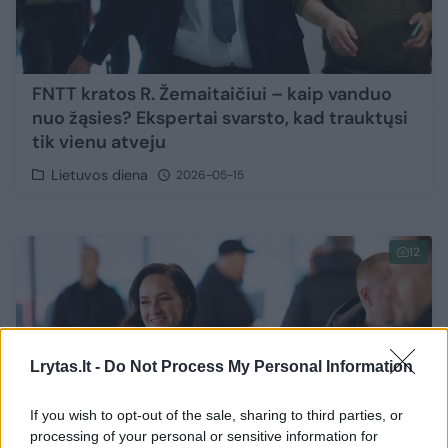
FNTT kratos R. Žemaitaičiui – kaip vanduo
nuo žąsies? Ekspertai svarsto, kad trauktųsi
tik vienu atveju
Lietuvos diena
2026-05-15
12
Lrytas.lt -
Do Not Process My Personal Information
If you wish to opt-out of the sale, sharing to third parties, or
processing of your personal or sensitive information for