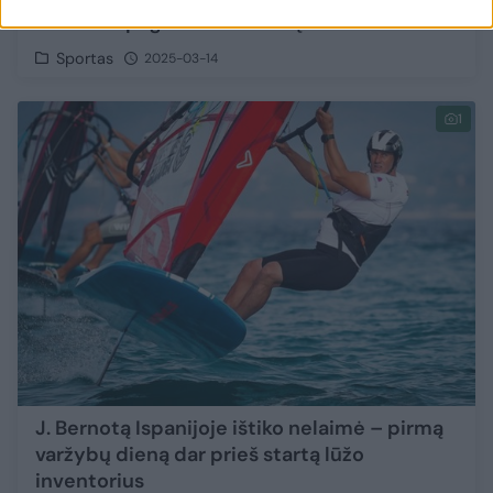
Bernotas pagerino rezultatą
Sportas
2025-03-14
1
J. Bernotą Ispanijoje ištiko nelaimė – pirmą
varžybų dieną dar prieš startą lūžo
inventorius