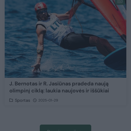
3
J. Bernotas ir R. Jasiūnas pradeda naują
olimpinį ciklą: laukia naujovės ir iššūkiai
Sportas
2025-01-29