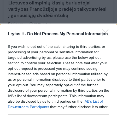
Lietuvos olimpinių klasių buriuotojai
varžybas Prancūzijoje pradėjo taikydamiesi
į geriausiųjų dvidešimtuką
Sportas
2025-04-22
Lrytas.lt -
Do Not Process My Personal Information
1
If you wish to opt-out of the sale, sharing to third parties, or
processing of your personal or sensitive information for
targeted advertising by us, please use the below opt-out
section to confirm your selection. Please note that after your
opt-out request is processed you may continue seeing
interest-based ads based on personal information utilized by
us or personal information disclosed to third parties prior to
your opt-out. You may separately opt-out of the further
disclosure of your personal information by third parties on the
IAB’s list of downstream participants. This information may
also be disclosed by us to third parties on the
IAB’s List of
Downstream Participants
that may further disclose it to other
Olimpinių klasių buriuotojai Velykas
third parties.