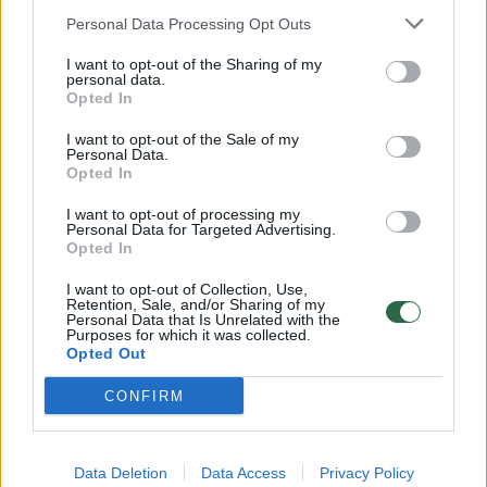
pasitinka lenktynių distancijoje
Personal Data Processing Opt Outs
Prancūzijoje
I want to opt-out of the Sharing of my
Sportas
2025-04-21
personal data.
Opted In
I want to opt-out of the Sale of my
3
Personal Data.
Opted In
I want to opt-out of processing my
Personal Data for Targeted Advertising.
Opted In
I want to opt-out of Collection, Use,
Retention, Sale, and/or Sharing of my
Personal Data that Is Unrelated with the
Purposes for which it was collected.
Opted Out
CONFIRM
Ekstremaliomis sąlygomis paskutiniąją
Data Deletion
Data Access
Privacy Policy
varžybų dieną lenktyniavęs Juozas