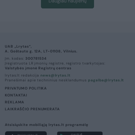
Daugiau naujienų
UAB „Lrytas“,
A. Goštauto g. 12A, LT-01108, Vilnius.
Įm. kodas:
300781534
Įregistruota LR įmonių registre, registro tvarkytojas:
Valstybės įmonė Registrų centras
lrytas.lt redakcija
news@lrytas.lt
Pranešimai apie techninius nesklandumus
pagalba@lrytas.lt
PRIVATUMO POLITIKA
KONTAKTAI
REKLAMA
LAIKRAŠČIO PRENUMERATA
Atsisiųskite mobiliąją lrytas.lt programėlę