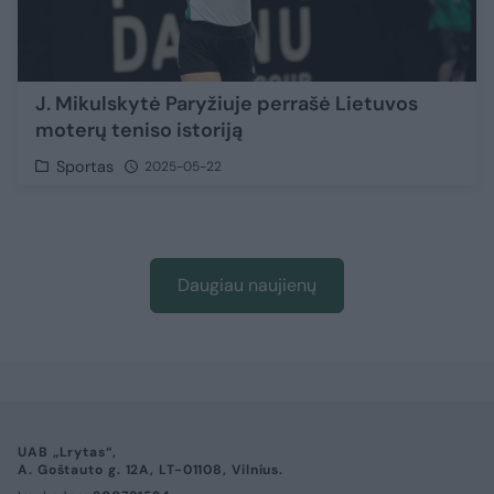
J. Mikulskytė Paryžiuje perrašė Lietuvos
moterų teniso istoriją
Sportas
2025-05-22
Daugiau naujienų
UAB „Lrytas“,
A. Goštauto g. 12A, LT-01108, Vilnius.