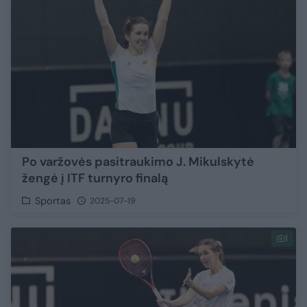
Po varžovės pasitraukimo J. Mikulskytė
žengė į ITF turnyro finalą
Sportas
2025-07-19
1