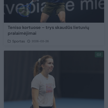
Teniso kortuose – trys skaudūs lietuvių
pralaimėjimai
Sportas
2026-03-26
2