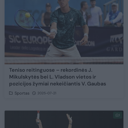
Teniso reitinguose – rekordinės J.
Mikulskytės bei L. Vladson vietos ir
pozicijos žymiai nekeičiantis V. Gaubas
Sportas
2025-07-21
1