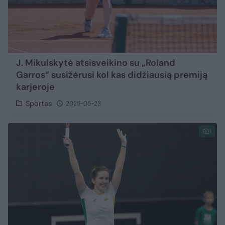
J. Mikulskytė atsisveikino su „Roland
Garros“ susižėrusi kol kas didžiausią premiją
karjeroje
Sportas
2025-05-23
1