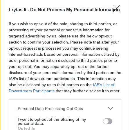
1
Lrytas.lt -
Do Not Process My Personal Information
If you wish to opt-out of the sale, sharing to third parties, or
processing of your personal or sensitive information for
targeted advertising by us, please use the below opt-out
section to confirm your selection. Please note that after your
opt-out request is processed you may continue seeing
interest-based ads based on personal information utilized by
us or personal information disclosed to third parties prior to
your opt-out. You may separately opt-out of the further
disclosure of your personal information by third parties on the
IAB’s list of downstream participants. This information may
also be disclosed by us to third parties on the
IAB’s List of
Galingai pradėjusi J. Mikulskytė liko be
Downstream Participants
that may further disclose it to other
pergalės – lietuvė iškrito iš „US Open“
third parties.
kvalifikacijos
Personal Data Processing Opt Outs
Sportas
2025-08-21
I want to opt-out of the Sharing of my
personal data.
Opted In