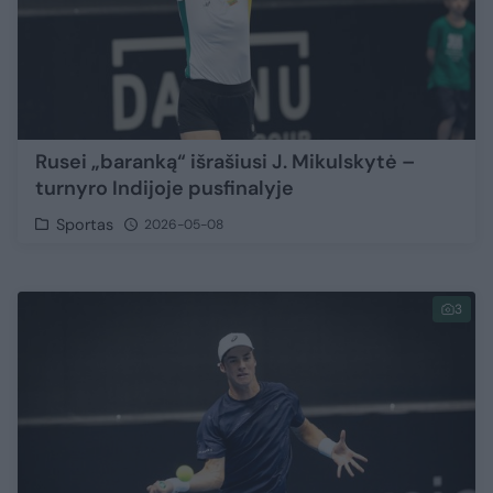
Rusei „baranką“ išrašiusi J. Mikulskytė –
turnyro Indijoje pusfinalyje
Sportas
2026-05-08
3