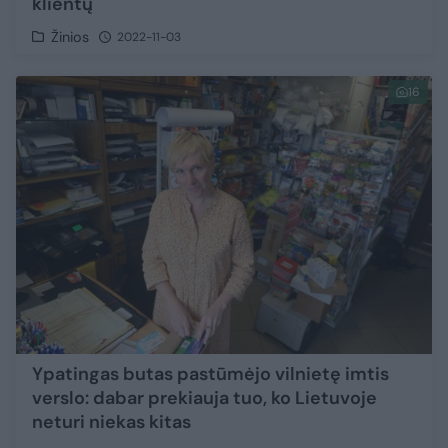
klientų
Žinios
2022-11-03
16
Ypatingas butas pastūmėjo vilnietę imtis
verslo: dabar prekiauja tuo, ko Lietuvoje
neturi niekas kitas