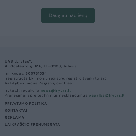
Daugiau naujienų
UAB „Lrytas“,
A. Goštauto g. 12A, LT-01108, Vilnius.
Įm. kodas:
300781534
Įregistruota LR įmonių registre, registro tvarkytojas:
Valstybės įmonė Registrų centras
lrytas.lt redakcija
news@lrytas.lt
Pranešimai apie techninius nesklandumus
pagalba@lrytas.lt
PRIVATUMO POLITIKA
KONTAKTAI
REKLAMA
LAIKRAŠČIO PRENUMERATA