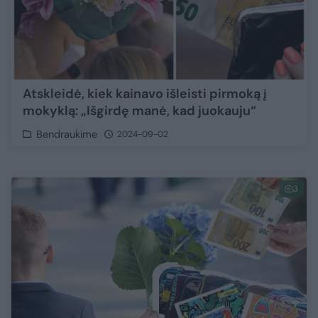
Atskleidė, kiek kainavo išleisti pirmoką į
mokyklą: „Išgirdę manė, kad juokauju“
Bendraukime
2024-09-02
3