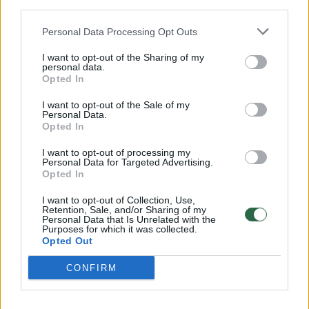
Auginančiųjų mokyklinukus laukia
third parties.
brangesnis rugsėjis: suskaičiavo, kiek kilo
Personal Data Processing Opt Outs
būtiniausių priemonių kainos
I want to opt-out of the Sharing of my
Verslas
2023-08-16
personal data.
Opted In
I want to opt-out of the Sale of my
10
Personal Data.
Opted In
I want to opt-out of processing my
Personal Data for Targeted Advertising.
Opted In
I want to opt-out of Collection, Use,
Retention, Sale, and/or Sharing of my
Personal Data that Is Unrelated with the
Purposes for which it was collected.
Opted Out
CONFIRM
Pamatę, kiek kainuoja prekės, tėvai stveriasi