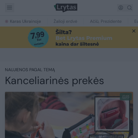
Karas Ukrainoje
Žalioji erdvė
Ačiū, Prezidente
E
NAUJIENOS PAGAL TEMĄ
Kanceliarinės prekės
15