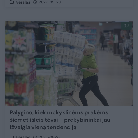
Verslas
2022-09-29
3
Palygino, kiek mokyklinėms prekėms
šiemet išleis tėvai – prekybininkai jau
įžvelgia vieną tendenciją
Verslas
2022-08-28