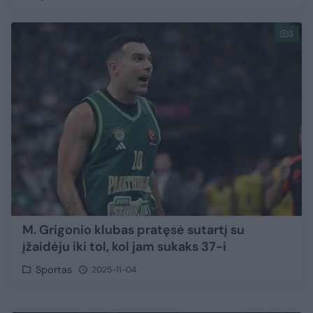
3
M. Grigonio klubas pratęsė sutartį su
įžaidėju iki tol, kol jam sukaks 37-i
Sportas
2025-11-04