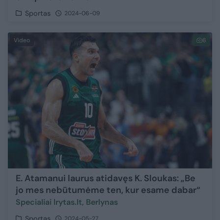
Sportas
2024-06-09
Video
6
E. Atamanui laurus atidavęs K. Sloukas: „Be
jo mes nebūtumėme ten, kur esame dabar“
Specialiai lrytas.lt, Berlynas
Sportas
2024-05-27