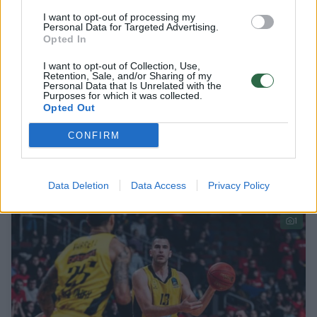
I want to opt-out of processing my
Personal Data for Targeted Advertising.
Opted In
I want to opt-out of Collection, Use,
Retention, Sale, and/or Sharing of my
Personal Data that Is Unrelated with the
Purposes for which it was collected.
Opted Out
Paaiškėjo „Panathinaikos“ atlyginimai – M.
CONFIRM
Grigonis uždirbs virš milijono
Sportas
2024-11-25
Data Deletion
Data Access
Privacy Policy
1