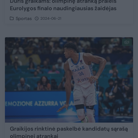
Dūris graikams: olimpinę atranką praleis
Eurolygos finalo naudingiausias žaidėjas
Sportas
2024-06-21
1
Graikijos rinktinė paskelbė kandidatų sąrašą
olimpinei atrankai