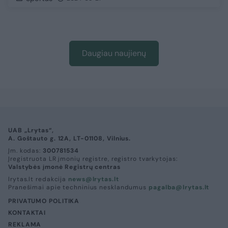
Daugiau naujienų
UAB „Lrytas“,
A. Goštauto g. 12A, LT-01108, Vilnius.
Įm. kodas:
300781534
Įregistruota LR įmonių registre, registro tvarkytojas:
Valstybės įmonė Registrų centras
lrytas.lt redakcija
news@lrytas.lt
Pranešimai apie techninius nesklandumus
pagalba@lrytas.lt
PRIVATUMO POLITIKA
KONTAKTAI
REKLAMA