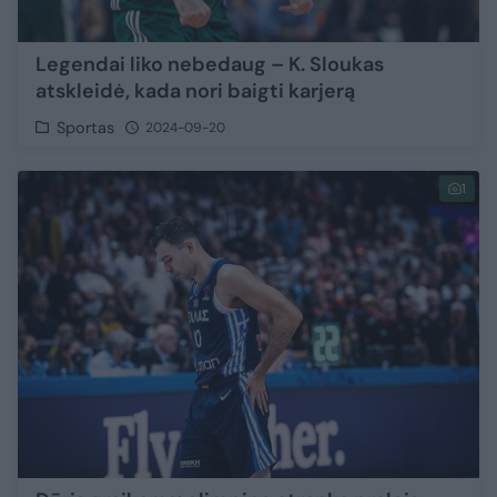
Legendai liko nebedaug – K. Sloukas
atskleidė, kada nori baigti karjerą
Sportas
2024-09-20
1