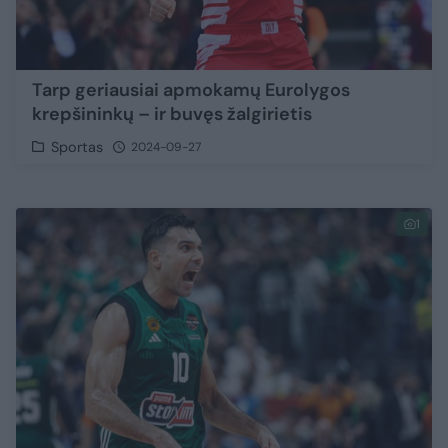
Tarp geriausiai apmokamų Eurolygos
krepšininkų – ir buvęs žalgirietis
Sportas
2024-09-27
1