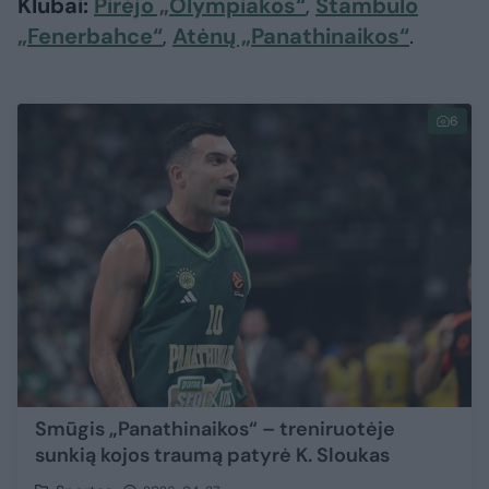
Klubai:
Pirėjo „Olympiakos“
,
Stambulo
„Fenerbahce“
,
Atėnų „Panathinaikos“
.
6
Smūgis „Panathinaikos“ – treniruotėje
sunkią kojos traumą patyrė K. Sloukas