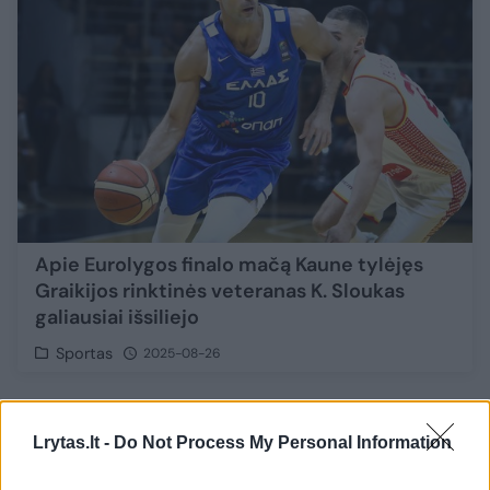
Apie Eurolygos finalo mačą Kaune tylėjęs
Graikijos rinktinės veteranas K. Sloukas
galiausiai išsiliejo
Sportas
2025-08-26
1
Lrytas.lt -
Do Not Process My Personal Information