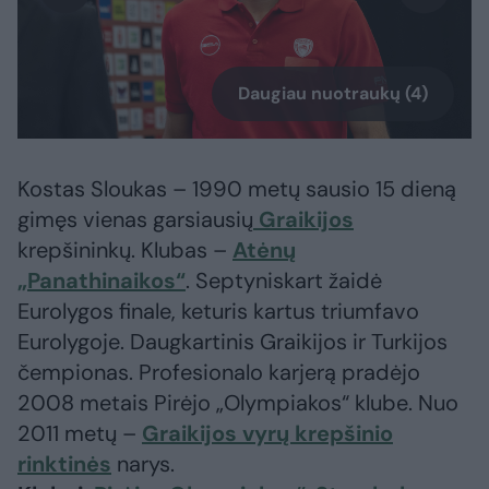
Daugiau nuotraukų (4)
Kostas Sloukas – 1990 metų sausio 15 dieną
gimęs vienas garsiausių
Graikijos
krepšininkų. Klubas –
Atėnų
„Panathinaikos“
. Septyniskart žaidė
Eurolygos finale, keturis kartus triumfavo
Eurolygoje. Daugkartinis Graikijos ir Turkijos
čempionas. Profesionalo karjerą pradėjo
2008 metais Pirėjo „Olympiakos“ klube. Nuo
2011 metų –
Graikijos vyrų krepšinio
rinktinės
narys.