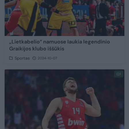
„Lietkabelio“ namuose laukia legendinio
Graikijos klubo iššūkis
Sportas
2024-10-07
1