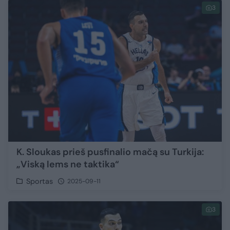
3
K. Sloukas prieš pusfinalio mačą su Turkija:
„Viską lems ne taktika“
Sportas
2025-09-11
3