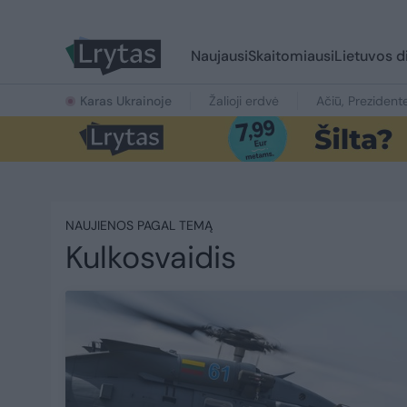
Naujausi
Skaitomiausi
Lietuvos d
Karas Ukrainoje
Žalioji erdvė
Ačiū, Prezident
NAUJIENOS PAGAL TEMĄ
Kulkosvaidis