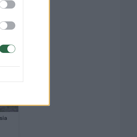
giasi
1
sia