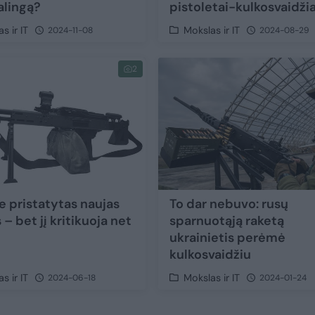
alingą?
pistoletai-kulkosvaidžia
s ir IT
Mokslas ir IT
2024-11-08
2024-08-29
2
e pristatytas naujas
To dar nebuvo: rusų
 – bet jį kritikuoja net
sparnuotąją raketą
ukrainietis perėmė
kulkosvaidžiu
s ir IT
Mokslas ir IT
2024-06-18
2024-01-24