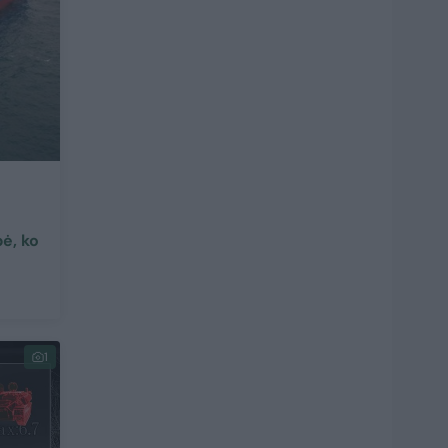
pė, ko
1