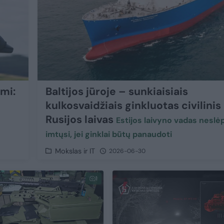
mi:
Baltijos jūroje – sunkiaisiais
kulkosvaidžiais ginkluotas civilinis
Rusijos laivas
Estijos laivyno vadas neslė
imtųsi, jei ginklai būtų panaudoti
Mokslas ir IT
2026-06-30
1