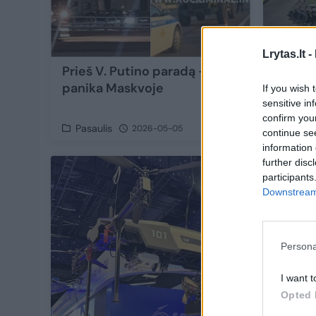
Lrytas.lt -
Prieš V. Putino paradą –
Ukraini
panika Maskvoje
robotą
If you wish 
sensitive in
confirm you
Pasaulis
Moksla
2026-05-05
continue se
information 
further disc
participants
Downstream 
Persona
I want t
Opted 