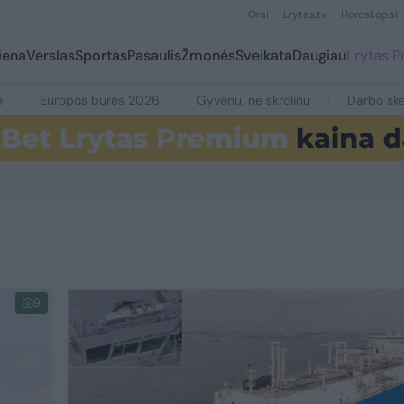
Orai
Lrytas.tv
Horoskopai
iena
Verslas
Sportas
Pasaulis
Žmonės
Sveikata
Daugiau
Lrytas 
e
Europos burės 2026
Gyvenu, ne skrolinu
Darbo ske
9