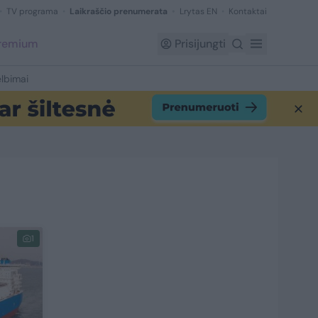
TV programa
Laikraščio prenumerata
Lrytas EN
Kontaktai
Premium
Prisijungti
lbimai
1