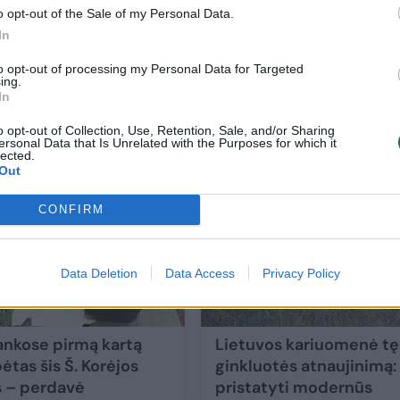
o opt-out of the Sale of my Personal Data.
In
to opt-out of processing my Personal Data for Targeted
antį
Rusai skelbia, kad prie jų kariuomenės jun
ing.
robotas kulkosvaidininkas
In
Mokslas ir IT
2025-09-12
o opt-out of Collection, Use, Retention, Sale, and/or Sharing
ersonal Data that Is Unrelated with the Purposes for which it
lected.
Out
1
CONFIRM
Data Deletion
Data Access
Privacy Policy
ankose pirmą kartą
Lietuvos kariuomenė tę
ėtas šis Š. Korėjos
ginkluotės atnaujinimą:
s – perdavė
pristatyti modernūs