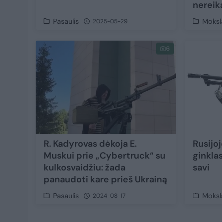
nereik
Pasaulis
Moksla
2025-05-29
6
R. Kadyrovas dėkoja E.
Rusijoj
Muskui prie „Cybertruck“ su
ginklas
kulkosvaidžiu: žada
savi
panaudoti kare prieš Ukrainą
Pasaulis
Moksla
2024-08-17