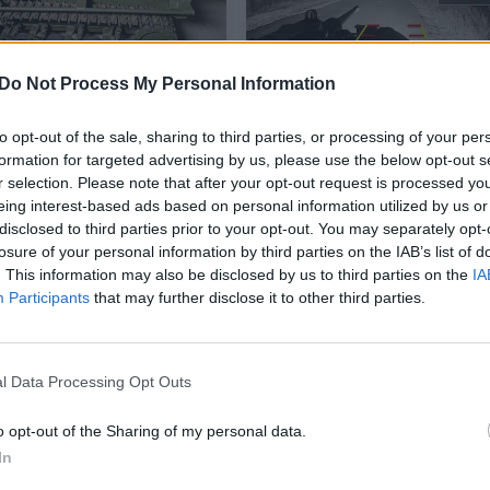
Do Not Process My Personal Information
ečiai sukūrė karinį
Reti vaizdai: ukrainiečia
robotu sunaikino rusų
to opt-out of the sale, sharing to third parties, or processing of your per
šarvuotį
formation for targeted advertising by us, please use the below opt-out s
r selection. Please note that after your opt-out request is processed y
s ir IT
Mokslas ir IT
2026-04-22
2025-12-11
eing interest-based ads based on personal information utilized by us or
disclosed to third parties prior to your opt-out. You may separately opt-
losure of your personal information by third parties on the IAB’s list of
1
. This information may also be disclosed by us to third parties on the
IA
Participants
that may further disclose it to other third parties.
l Data Processing Opt Outs
o opt-out of the Sharing of my personal data.
In