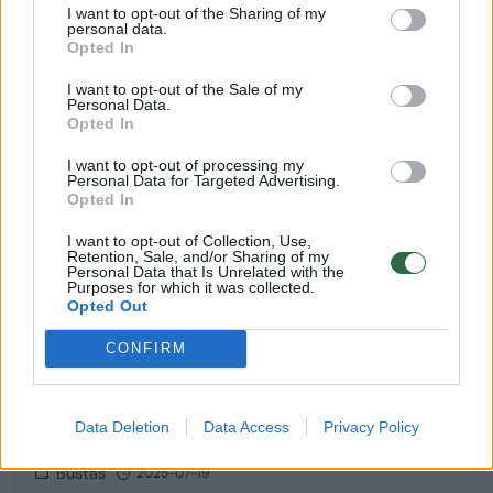
I want to opt-out of the Sharing of my
Būstas
2025-08-25
personal data.
Opted In
I want to opt-out of the Sale of my
1
Personal Data.
Opted In
I want to opt-out of processing my
Personal Data for Targeted Advertising.
Opted In
I want to opt-out of Collection, Use,
Retention, Sale, and/or Sharing of my
Personal Data that Is Unrelated with the
Purposes for which it was collected.
Opted Out
CONFIRM
Kodėl nežydi pelargonijos: 5 klaidos,
Data Deletion
Data Access
Privacy Policy
trukdančios žiedams pražysti
Būstas
2025-07-19