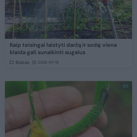
Kaip teisingai laistyti daržą ir sodą: viena
klaida gali sunaikinti augalus
Būstas
2026-07-18
2