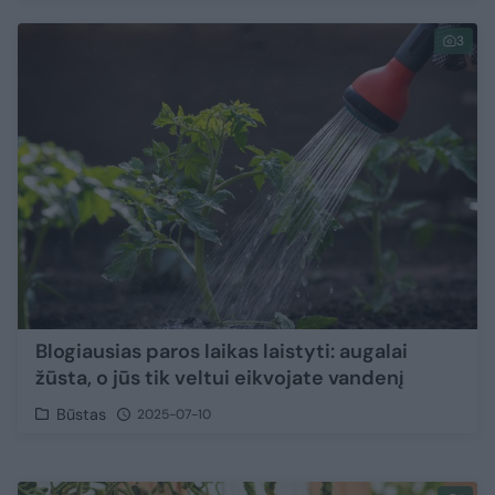
3
Blogiausias paros laikas laistyti: augalai
žūsta, o jūs tik veltui eikvojate vandenį
Būstas
2025-07-10