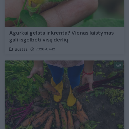
Agurkai gelsta ir krenta? Vienas laistymas
gali išgelbėti visą derlių
Būstas
2026-07-12
1