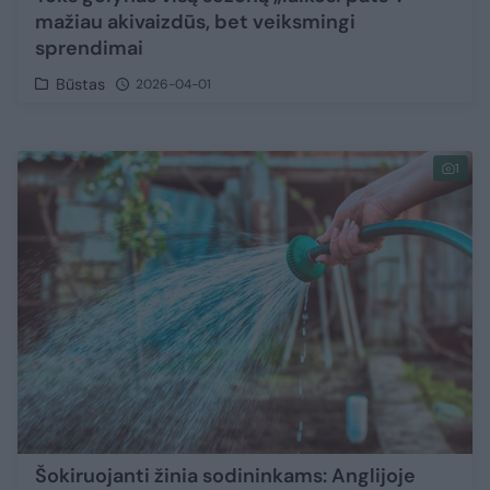
mažiau akivaizdūs, bet veiksmingi
sprendimai
Būstas
2026-04-01
1
Šokiruojanti žinia sodininkams: Anglijoje