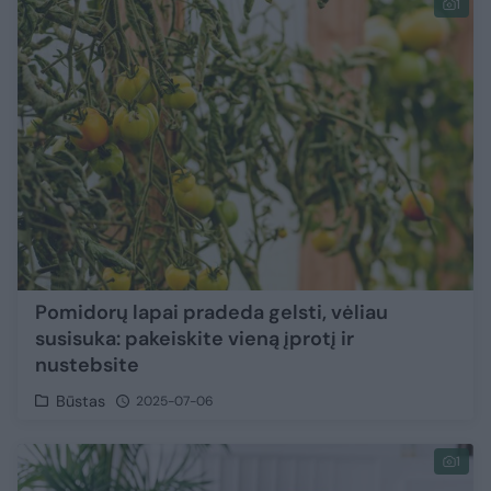
1
Pomidorų lapai pradeda gelsti, vėliau
susisuka: pakeiskite vieną įprotį ir
nustebsite
Būstas
2025-07-06
1