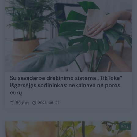
Su savadarbe drėkinimo sistema „TikToke“
išgarsėjęs sodininkas: nekainavo nė poros
eurų
Būstas
2025-06-27
13