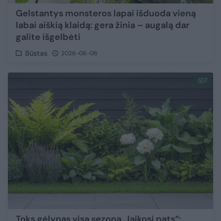
Gelstantys monsteros lapai išduoda vieną
labai aiškią klaidą: gera žinia – augalą dar
galite išgelbėti
Būstas
2026-06-06
7
Toks gėlynas visą sezoną „laikosi pats“: