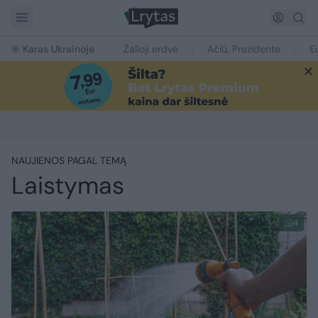
Karas Ukrainoje
Žalioji erdvė
Ačiū, Prezidente
E
NAUJIENOS PAGAL TEMĄ
Laistymas
4