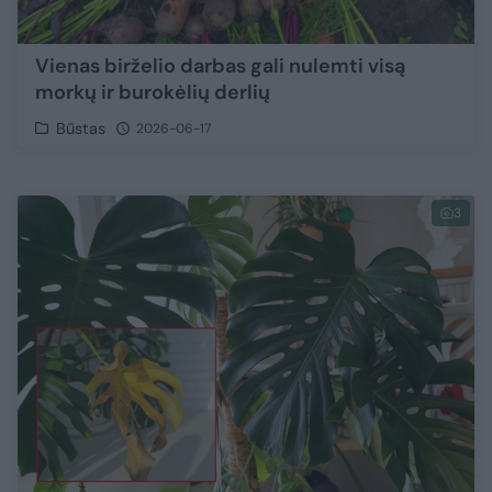
Vienas birželio darbas gali nulemti visą
morkų ir burokėlių derlių
Būstas
2026-06-17
3