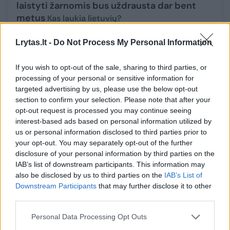
laistyti žarnomis bus uždrausta dar bent
metus
Kas laukia lietuvių?
Būstas
2025-09-22
Lrytas.lt -
Do Not Process My Personal Information
6
If you wish to opt-out of the sale, sharing to third parties, or
processing of your personal or sensitive information for
targeted advertising by us, please use the below opt-out
section to confirm your selection. Please note that after your
opt-out request is processed you may continue seeing
interest-based ads based on personal information utilized by
us or personal information disclosed to third parties prior to
your opt-out. You may separately opt-out of the further
disclosure of your personal information by third parties on the
IAB’s list of downstream participants. This information may
also be disclosed by us to third parties on the
IAB’s List of
Downstream Participants
that may further disclose it to other
third parties.
Esminiai požymiai, kad orchidėją reikia
Personal Data Processing Opt Outs
nedelsiant palaistyti: kitaip ji žus