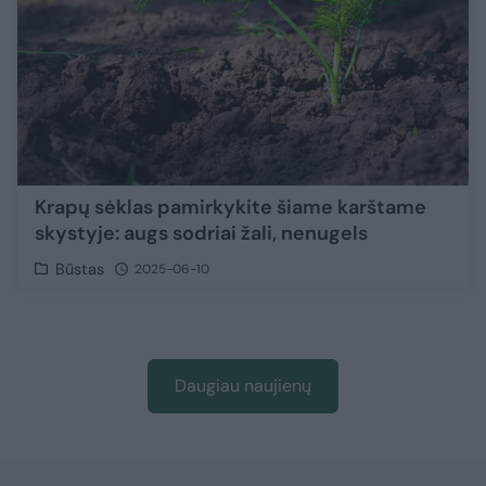
Krapų sėklas pamirkykite šiame karštame
skystyje: augs sodriai žali, nenugels
Būstas
2025-06-10
Daugiau naujienų