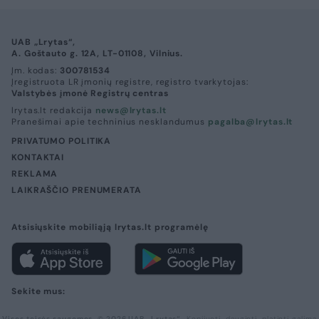
UAB „Lrytas“,
A. Goštauto g. 12A, LT-01108, Vilnius.
Įm. kodas:
300781534
Įregistruota LR įmonių registre, registro tvarkytojas:
Valstybės įmonė Registrų centras
lrytas.lt redakcija
news@lrytas.lt
Pranešimai apie techninius nesklandumus
pagalba@lrytas.lt
PRIVATUMO POLITIKA
KONTAKTAI
REKLAMA
LAIKRAŠČIO PRENUMERATA
Atsisiųskite mobiliąją lrytas.lt programėlę
Sekite mus:
Visos teisės saugomos. © 2026 UAB „Lrytas“.
Kopijuoti, dauginti, platinti galima