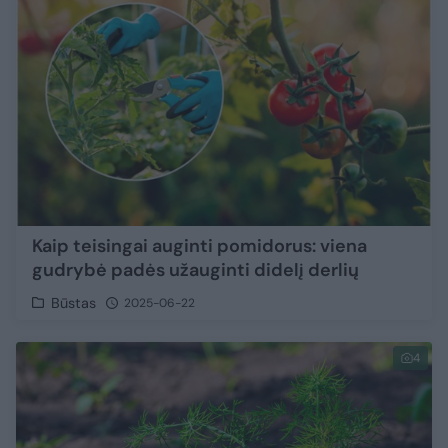
Kaip teisingai auginti pomidorus: viena
gudrybė padės užauginti didelį derlių
Būstas
2025-06-22
4